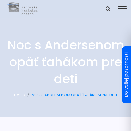
Noc s Andersenom
opäť ťahákom pre
deti
ÚVOD
NOC S ANDERSENOM OPÄŤ ŤAHÁKOM PRE DETI