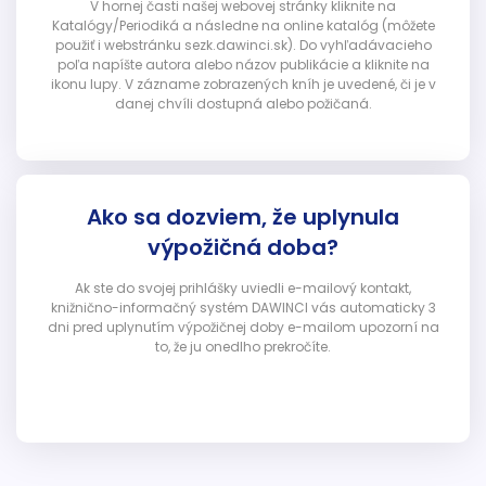
V hornej časti našej webovej stránky kliknite na
Katalógy/Periodiká a následne na online katalóg (môžete
použiť i webstránku sezk.dawinci.sk). Do vyhľadávacieho
poľa napíšte autora alebo názov publikácie a kliknite na
ikonu lupy. V zázname zobrazených kníh je uvedené, či je v
danej chvíli dostupná alebo požičaná.
Ako sa dozviem, že uplynula
výpožičná doba?
Ak ste do svojej prihlášky uviedli e-mailový kontakt,
knižnično-informačný systém DAWINCI vás automaticky 3
dni pred uplynutím výpožičnej doby e-mailom upozorní na
to, že ju onedlho prekročíte.