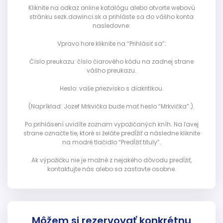
Kliknite na odkaz online katalógu alebo otvorte webovú
stránku sezk.dawinci.sk a prihláste sa do vášho konta
nasledovne:
Vpravo hore kliknite na “Prihlásiť sa”:
Číslo preukazu: číslo čiarového kódu na zadnej strane
vášho preukazu.
Heslo: vaše priezvisko s diakritikou.
(Napríklad: Jozef Mrkvička bude mať heslo “Mrkvička”.).
Po prihlásení uvidíte zoznam vypožičaných kníh. Na ľavej
strane označte tie, ktoré si želáte predĺžiť a následne kliknite
na modré tlačidlo “Predĺžiť tituly”.
Ak výpožičku nie je možné z nejakého dôvodu predĺžiť,
kontaktujte nás alebo sa zastavte osobne.
Môžem si rezervovať konkrétnu