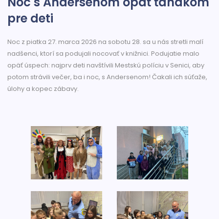
Noc s Andersenom opäť ťahákom
pre deti
Noc z piatka 27. marca 2026 na sobotu 28. sa u nás stretli malí
nadšenci, ktorí sa podujali nocovať v knižnici. Podujatie malo
opäť úspech: najprv deti navštívili Mestskú políciu v Senici, aby
potom strávili večer, ba i noc, s Andersenom! Čakali ich súťaže,
úlohy a kopec zábavy.