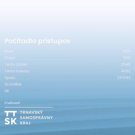
Počítadlo prístupov
Dnes
554
Včera
593
Tento týždeň
2545
Tento mesiac
4053
Spolu
237042
SLOVAKIA
SK