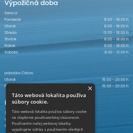
Výpožičná doba
Senica
Pondelok
8.00 - 18.00 h
Utorok
8.00 - 18.00 h
Streda
12.00 - 18.00 h
Štvrtok
8.00 - 18.00 h
Piatok
8.00 - 18.00 h
Sobota
8.00 - 12.00 h
pobočka Čáčov
Utorok
15.00 - 20.00 h
Piatok
15.00 - 20.00 h
×
Táto webová lokalita používa
Kontakt
súbory cookie.
Táto webová lokalita používa súbory cookie
Záhorská knižnica
na zlepšenie používateľskej skúsenosti.
Vajanského 28
Používaním našej webovej lokality
905 01 Senica
vyjadrujete súhlas s používaním všetkých