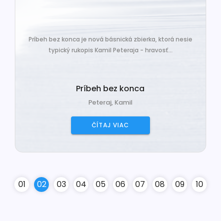
Príbeh bez konca je nová básnická zbierka, ktorá nesie
typický rukopis Kamil Peteraja - hravosť...
Príbeh bez konca
Peteraj, Kamil
ČÍTAJ VIAC
0
1
0
2
0
3
0
4
0
5
0
6
0
7
0
8
0
9
10