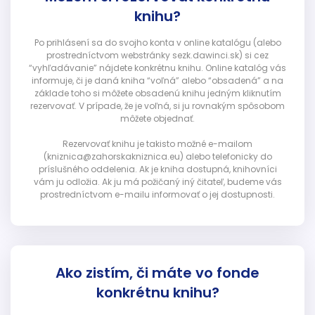
knihu?
Po prihlásení sa do svojho konta v online katalógu (alebo
prostredníctvom webstránky sezk.dawinci.sk) si cez
“vyhľadávanie” nájdete konkrétnu knihu. Online katalóg vás
informuje, či je daná kniha “voľná” alebo “obsadená” a na
základe toho si môžete obsadenú knihu jedným kliknutím
rezervovať. V prípade, že je voľná, si ju rovnakým spôsobom
môžete objednať.
Rezervovať knihu je takisto možné e-mailom
(kniznica@zahorskakniznica.eu) alebo telefonicky do
príslušného oddelenia. Ak je kniha dostupná, knihovníci
vám ju odložia. Ak ju má požičaný iný čitateľ, budeme vás
prostredníctvom e-mailu informovať o jej dostupnosti.
Ako zistím, či máte vo fonde
konkrétnu knihu?