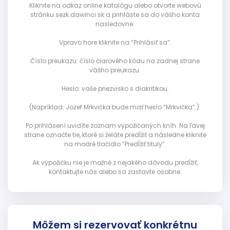
Kliknite na odkaz online katalógu alebo otvorte webovú
stránku sezk.dawinci.sk a prihláste sa do vášho konta
nasledovne:
Vpravo hore kliknite na “Prihlásiť sa”:
Číslo preukazu: číslo čiarového kódu na zadnej strane
vášho preukazu.
Heslo: vaše priezvisko s diakritikou.
(Napríklad: Jozef Mrkvička bude mať heslo “Mrkvička”.).
Po prihlásení uvidíte zoznam vypožičaných kníh. Na ľavej
strane označte tie, ktoré si želáte predĺžiť a následne kliknite
na modré tlačidlo “Predĺžiť tituly”.
Ak výpožičku nie je možné z nejakého dôvodu predĺžiť,
kontaktujte nás alebo sa zastavte osobne.
Môžem si rezervovať konkrétnu