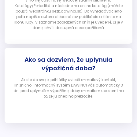
V hornej časti našej webovej stránky kliknite na
Katalógy/Periodiká a následne na online katalóg (môžete
použiť i webstránku sezk.dawinci.sk). Do vyhľadávacieho
poľa napíšte autora alebo názov publikácie a kliknite na
ikonu lupy. V zázname zobrazených kníh je uvedené, či je v
danej chvíli dostupná alebo požičaná.
Ako sa dozviem, že uplynula
výpožičná doba?
Ak ste do svojej prihlášky uviedli e-mailový kontakt,
knižnično-informačný systém DAWINCI vás automaticky 3
dni pred uplynutím výpožičnej doby e-mailom upozorní na
to, že ju onedlho prekročíte.