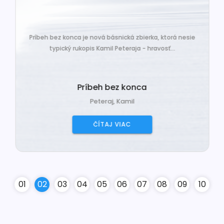
Príbeh bez konca je nová básnická zbierka, ktorá nesie
typický rukopis Kamil Peteraja - hravosť...
Príbeh bez konca
Peteraj, Kamil
ČÍTAJ VIAC
0
1
0
2
0
3
0
4
0
5
0
6
0
7
0
8
0
9
10