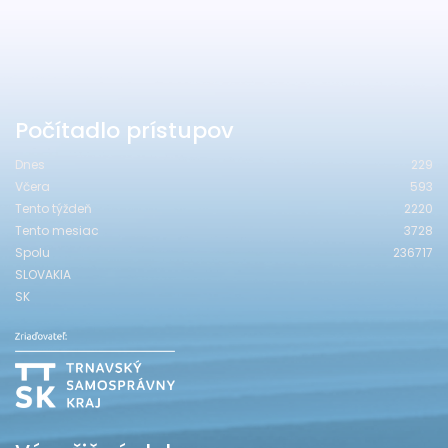
Počítadlo prístupov
Dnes
229
Včera
593
Tento týždeň
2220
Tento mesiac
3728
Spolu
236717
SLOVAKIA
SK