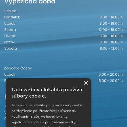
Výpožičná doba
Senica
Pondelok
8.00 - 18.00 h
Utorok
8.00 - 18.00 h
Streda
12.00 - 18.00 h
Štvrtok
8.00 - 18.00 h
Piatok
8.00 - 18.00 h
Sobota
8.00 - 12.00 h
pobočka Čáčov
Utorok
15.00 - 20.00 h
Piatok
15.00 - 20.00 h
×
Táto webová lokalita používa
Kontakt
súbory cookie.
Táto webová lokalita používa súbory cookie
Záhorská knižnica
na zlepšenie používateľskej skúsenosti.
Vajanského 28
Používaním našej webovej lokality
905 01 Senica
vyjadrujete súhlas s používaním všetkých