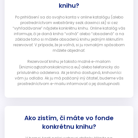
knihu?
Po prihlásení sa do svojho konta v online katalógu (alebo
prostredníctvom webstránky sezk.dawinci.sk) si cez
“vyhľadávanie” nájdete konkrétnu knihu. Online katalóg vás
informuje, či je daná kniha “voľná” alebo “obsadená” a na
základe toho si môžete obsadenú knihu jedným kliknutím
rezervovať. V prípade, že je voľná, si ju rovnakým spôsobom
môžete objednať.
Rezervovať knihu je takisto možné e-mailom
(kniznica@zahorskakniznica.eu) alebo telefonicky do
príslušného oddelenia. Ak je kniha dostupná, knihovníci
vám ju odložia. Ak ju má požičaný iný čitateľ, budeme vás
prostredníctvom e-mailu informovať o jej dostupnosti.
Ako zistím, či máte vo fonde
konkrétnu knihu?