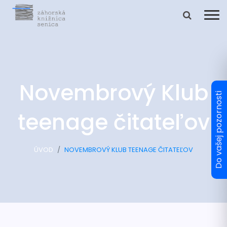
Novembrový Klub
teenage čitateľov
ÚVOD
NOVEMBROVÝ KLUB TEENAGE ČITATEĽOV