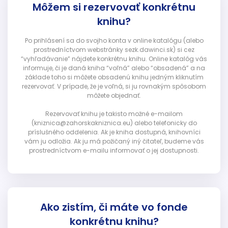
Môžem si rezervovať konkrétnu
knihu?
Po prihlásení sa do svojho konta v online katalógu (alebo
prostredníctvom webstránky sezk.dawinci.sk) si cez
“vyhľadávanie” nájdete konkrétnu knihu. Online katalóg vás
informuje, či je daná kniha “voľná” alebo “obsadená” a na
základe toho si môžete obsadenú knihu jedným kliknutím
rezervovať. V prípade, že je voľná, si ju rovnakým spôsobom
môžete objednať.
Rezervovať knihu je takisto možné e-mailom
(kniznica@zahorskakniznica.eu) alebo telefonicky do
príslušného oddelenia. Ak je kniha dostupná, knihovníci
vám ju odložia. Ak ju má požičaný iný čitateľ, budeme vás
prostredníctvom e-mailu informovať o jej dostupnosti.
Ako zistím, či máte vo fonde
konkrétnu knihu?