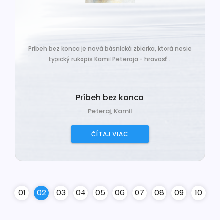
Príbeh bez konca je nová básnická zbierka, ktorá nesie
typický rukopis Kamil Peteraja - hravosť...
Príbeh bez konca
Peteraj, Kamil
ČÍTAJ VIAC
0
1
0
2
0
3
0
4
0
5
0
6
0
7
0
8
0
9
10