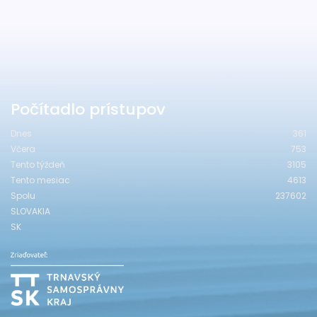
Počítadlo prístupov
Dnes
361
Včera
753
Tento týždeň
3105
Tento mesiac
4613
Spolu
237602
SLOVAKIA
SK