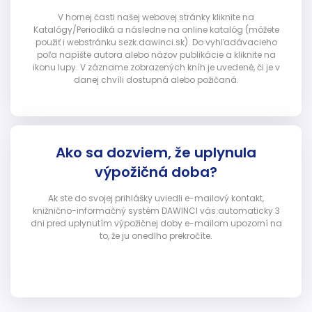
V hornej časti našej webovej stránky kliknite na
Katalógy/Periodiká a následne na online katalóg (môžete
použiť i webstránku sezk.dawinci.sk). Do vyhľadávacieho
poľa napíšte autora alebo názov publikácie a kliknite na
ikonu lupy. V zázname zobrazených kníh je uvedené, či je v
danej chvíli dostupná alebo požičaná.
Ako sa dozviem, že uplynula
výpožičná doba?
Ak ste do svojej prihlášky uviedli e-mailový kontakt,
knižnično-informačný systém DAWINCI vás automaticky 3
dni pred uplynutím výpožičnej doby e-mailom upozorní na
to, že ju onedlho prekročíte.