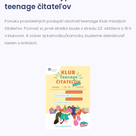
teenage čitateľov
Ponuku pravidelných podujatí obohatí teenage Klub mladých
čitateľov. Poznač si, prvé stretko bude v stredu 23. októbra o 15 h
v klubovni. A zober aj kamošku/kamoša, budeme debatovať
nielen o knihách.