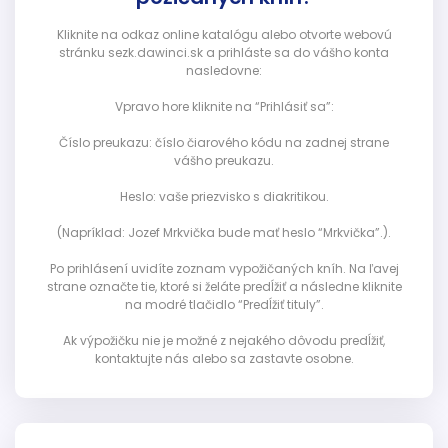
Kliknite na odkaz online katalógu alebo otvorte webovú
stránku sezk.dawinci.sk a prihláste sa do vášho konta
nasledovne:
Vpravo hore kliknite na “Prihlásiť sa”:
Číslo preukazu: číslo čiarového kódu na zadnej strane
vášho preukazu.
Heslo: vaše priezvisko s diakritikou.
(Napríklad: Jozef Mrkvička bude mať heslo “Mrkvička”.).
Po prihlásení uvidíte zoznam vypožičaných kníh. Na ľavej
strane označte tie, ktoré si želáte predĺžiť a následne kliknite
na modré tlačidlo “Predĺžiť tituly”.
Ak výpožičku nie je možné z nejakého dôvodu predĺžiť,
kontaktujte nás alebo sa zastavte osobne.