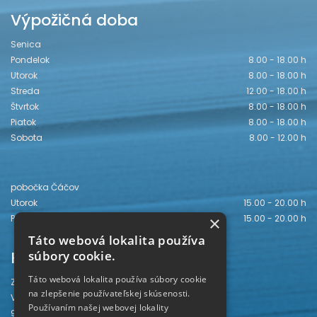
Výpožičná doba
Senica
Pondelok
8.00 - 18.00 h
Utorok
8.00 - 18.00 h
Streda
12.00 - 18.00 h
Štvrtok
8.00 - 18.00 h
Piatok
8.00 - 18.00 h
Sobota
8.00 - 12.00 h
pobočka Čáčov
Utorok
15.00 - 20.00 h
Piatok
15.00 - 20.00 h
×
Táto webová lokalita používa
Kontakt
súbory cookie.
Táto webová lokalita používa súbory cookie
Záhorská knižnica
na zlepšenie používateľskej skúsenosti.
Vajanského 28
Používaním našej webovej lokality
905 01 Senica