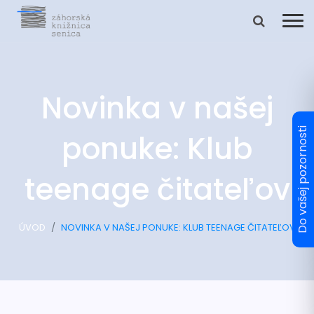
Novinka v našej
ponuke: Klub
teenage čitateľov
ÚVOD
NOVINKA V NAŠEJ PONUKE: KLUB TEENAGE ČITATEĽOV