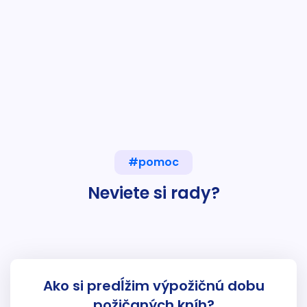
#pomoc
Neviete si rady?
Ako si predĺžim výpožičnú dobu
požičaných kníh?