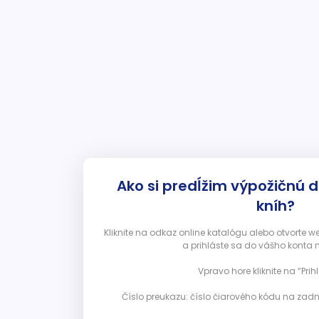
Ako si predĺžim výpožičnú 
kníh?
Kliknite na odkaz online katalógu alebo otvorte 
a prihláste sa do vášho konta 
Vpravo hore kliknite na “Prihl
Číslo preukazu: číslo čiarového kódu na zadn