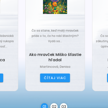
o sa stane, keď malý mravček
íde o to, čo ho robí šťastným?
Čo sa stane, keď sa do tiche
Vydá sa...
zákutiny škriatkov prisťahuje ni
úplne nový? Babka Tvorilka..
o mravček Miško šťastie
hľadal
Babka Tvorilka
Martincová, Denisa
Jančová, Katarína
ČÍTAJ VIAC
ČÍTAJ VIAC
0
1
0
2
0
3