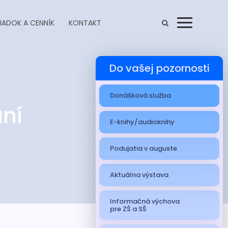
IADOK A CENNÍK
KONTAKT
Menu
Do vašej pozornosti
Donášková služba
ní
E-knihy/audioknihy
Podujatia v auguste
Aktuálna výstava
Informačná výchova
pre ZŠ a SŠ