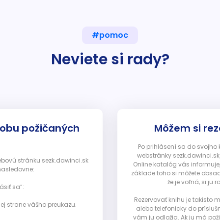
#pomoc
Neviete si rady?
dobu požičaných
Môžem si rez
Po prihlásení sa do svojho
webstránky sezk.dawinci.sk)
webovú stránku sezk.dawinci.sk
Online katalóg vás informuje
nasledovne:
základe toho si môžete obsad
že je voľná, si 
ásiť sa”:
Rezervovať knihu je takisto
ej strane vášho preukazu.
alebo telefonicky do prísluš
vám ju odložia. Ak ju má pož