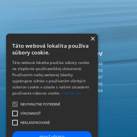
×
Táto webová lokalita používa
Počítadlo prístupov
súbory cookie.
Táto webová lokalita používa súbory cookie
Dnes
243
na zlepšenie používateľskej skúsenosti.
Včera
753
Používaním našej webovej lokality
Tento týždeň
2987
vyjadrujete súhlas s používaním všetkých
Tento mesiac
4495
súborov cookie v súlade s našimi zásadami
Spolu
237484
používania súborov cookie.
Prečítať viac
SLOVAKIA
SK
NEVYHNUTNE POTREBNÉ
VÝKONNOSŤ
NEKLASIFIKOVANÉ
PRIJAŤ VŠETKO