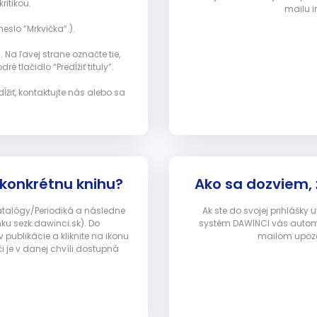
ritikou.
mailu i
eslo “Mrkvička”.).
Na ľavej strane označte tie,
ré tlačidlo “Predĺžiť tituly”.
ĺžiť, kontaktujte nás alebo sa
 konkrétnu knihu?
Ako sa dozviem,
Katalógy/Periodiká a následne
Ak ste do svojej prihlášky
nku sezk.dawinci.sk). Do
systém DAWINCI vás automa
ublikácie a kliknite na ikonu
mailom upozor
i je v danej chvíli dostupná