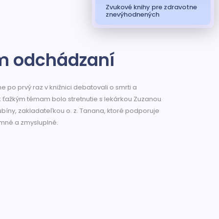
Zvukové knihy pre zdravotne
znevýhodnených
m odchádzaní
po prvý raz v knižnici debatovali o smrti a
 ťažkým témam bolo stretnutie s lekárkou Zuzanou
bíny, zakladateľkou o. z. Tanana, ktoré podporuje
jemné a zmysluplné.