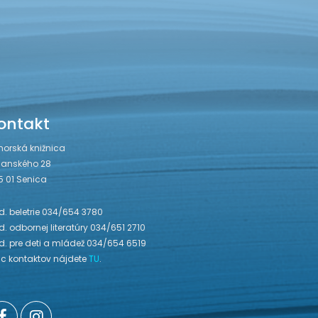
ontakt
horská knižnica
janského 28
5 01 Senica
. beletrie 034/654 3780
. odbornej literatúry 034/651 2710
d. pre deti a mládež 034/654 6519
ac kontaktov nájdete
TU
.