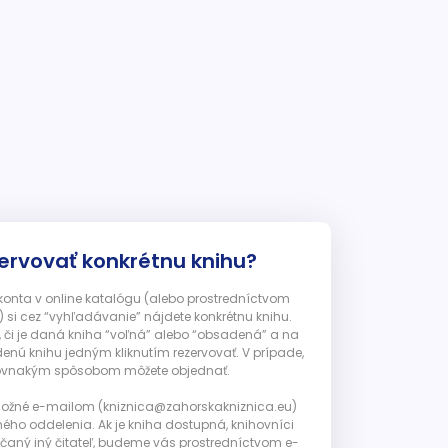
ervovať konkrétnu knihu?
 konta v online katalógu (alebo prostredníctvom
 si cez “vyhľadávanie” nájdete konkrétnu knihu.
, či je daná kniha “voľná” alebo “obsadená” a na
enú knihu jedným kliknutím rezervovať. V prípade,
ju rovnakým spôsobom môžete objednať.
 možné e-mailom (kniznica@zahorskakniznica.eu)
ného oddelenia. Ak je kniha dostupná, knihovníci
ičaný iný čitateľ, budeme vás prostredníctvom e-