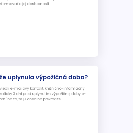
nformovať o jej dostupnosti.
 že uplynula výpožičná doba?
 uviedli e-mailový kontakt, knižnično-informačný
ticky 3 dni pred uplynutím výpožičnej doby e-
ní na to, že ju onedlho prekročíte.