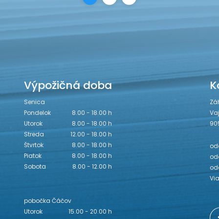
Výpožičná doba
K
Senica
Zá
Pondelok
8.00 - 18.00 h
Va
Utorok
8.00 - 18.00 h
90
Streda
12.00 - 18.00 h
Štvrtok
8.00 - 18.00 h
odd
Piatok
8.00 - 18.00 h
odd
Sobota
8.00 - 12.00 h
od
Vi
pobočka Čáčov
Utorok
15.00 - 20.00 h