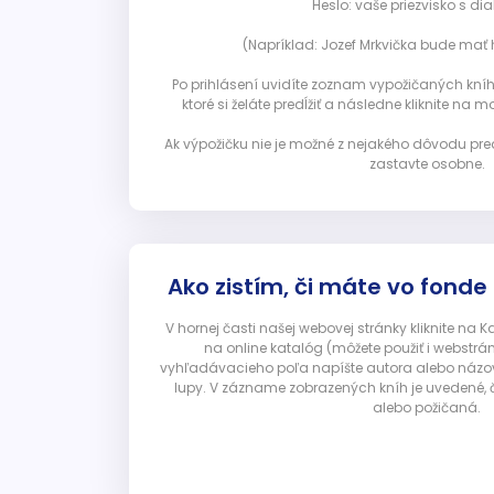
Heslo: vaše priezvisko s diak
(Napríklad: Jozef Mrkvička bude mať h
Po prihlásení uvidíte zoznam vypožičaných kníh. 
ktoré si želáte predĺžiť a následne kliknite na mod
Ak výpožičku nie je možné z nejakého dôvodu pred
zastavte osobne.
Ako zistím, či máte vo fonde
V hornej časti našej webovej stránky kliknite na 
na online katalóg (môžete použiť i webstrá
vyhľadávacieho poľa napíšte autora alebo názov p
lupy. V zázname zobrazených kníh je uvedené, č
alebo požičaná.