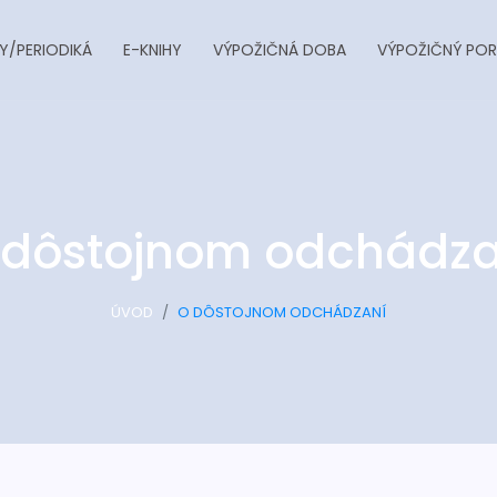
Y/PERIODIKÁ
E-KNIHY
VÝPOŽIČNÁ DOBA
VÝPOŽIČNÝ POR
 dôstojnom odchádza
ÚVOD
O DÔSTOJNOM ODCHÁDZANÍ