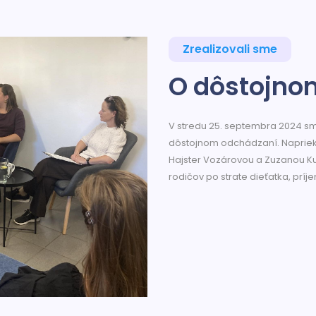
Zrealizovali sme
O dôstojno
V stredu 25. septembra 2024 sme 
dôstojnom odchádzaní. Napriek
Hajster Vozárovou a Zuzanou Ku
rodičov po strate dieťatka, prí