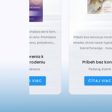
za len k tým,
Č
veľa. Prichádza
Príbeh bez konca je nová básnická
pr
 prázdnotu,...
zbierka, ktorá nesie typický rukopis
Kamil Peteraja - hravosť...
ia k
Ak
deniu
Príbeh bez konca
ana
Peteraj, Kamil
IAC
ČÍTAJ VIAC