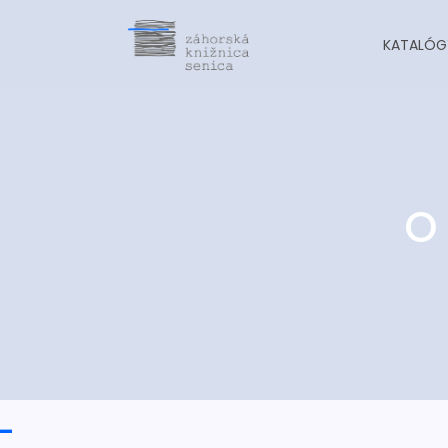
KATALÓG
O
-