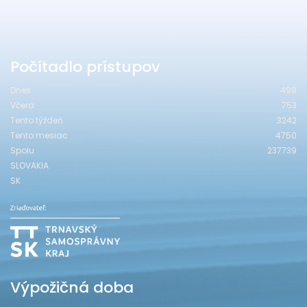
Počítadlo prístupov
Dnes
498
Včera
753
Tento týždeň
3242
Tento mesiac
4750
Spolu
237739
SLOVAKIA
SK
Výpožičná doba