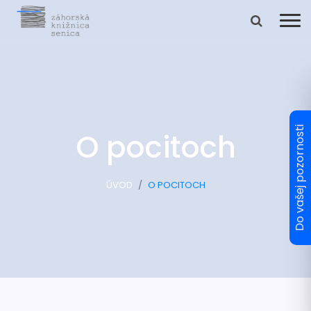
O pocitoch
ÚVOD
O POCITOCH