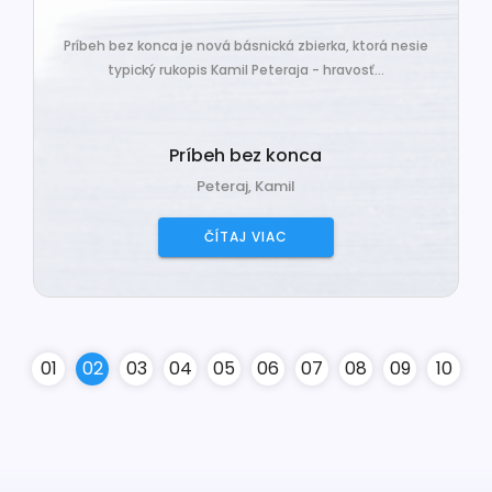
Príbeh bez konca je nová básnická zbierka, ktorá nesie
typický rukopis Kamil Peteraja - hravosť...
Príbeh bez konca
Peteraj, Kamil
ČÍTAJ VIAC
0
1
0
2
0
3
0
4
0
5
0
6
0
7
0
8
0
9
10