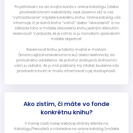
Po prihlásení sa do svojho konta v online katalógu (alebo
prostredníctvom webstránky sezk.dawinci.sk) si cez
“vyhľadávanie” nájdete konkrétnu knihu. Online katalóg vás
informuje, či je daná kniha “voľná” alebo “obsadená” a na
základe toho si môžete obsadenú knihu jedným kliknutím
rezervovať. V prípade, že je voľná, si ju rovnakým spôsobom
môžete objednať.
Rezervovať knihu je takisto možné e-mailom
(kniznica@zahorskakniznica.eu) alebo telefonicky do
príslušného oddelenia. Ak je kniha dostupná, knihovníci
vám ju odložia. Ak ju má požičaný iný čitateľ, budeme vás
prostredníctvom e-mailu informovať o jej dostupnosti.
Ako zistím, či máte vo fonde
konkrétnu knihu?
V hornej časti našej webovej stránky kliknite na
Katalógy/Periodiká a následne na online katalóg (môžete