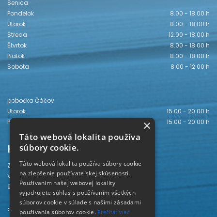
Senica
Pondelok
8.00 - 18.00 h
Utorok
8.00 - 18.00 h
Streda
12.00 - 18.00 h
Štvrtok
8.00 - 18.00 h
Piatok
8.00 - 18.00 h
Sobota
8.00 - 12.00 h
pobočka Čáčov
Utorok
15.00 - 20.00 h
Piatok
15.00 - 20.00 h
×
Táto webová lokalita používa
Kontakt
súbory cookie.
Táto webová lokalita používa súbory cookie
Záhorská knižnica
na zlepšenie používateľskej skúsenosti.
Vajanského 28
Používaním našej webovej lokality
905 01 Senica
vyjadrujete súhlas s používaním všetkých
súborov cookie v súlade s našimi zásadami
odd. beletrie 034/654 3780
používania súborov cookie.
Prečítať viac