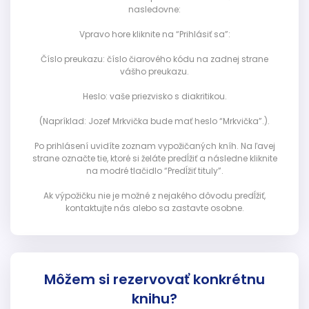
nasledovne:
Vpravo hore kliknite na “Prihlásiť sa”:
Číslo preukazu: číslo čiarového kódu na zadnej strane
vášho preukazu.
Heslo: vaše priezvisko s diakritikou.
(Napríklad: Jozef Mrkvička bude mať heslo “Mrkvička”.).
Po prihlásení uvidíte zoznam vypožičaných kníh. Na ľavej
strane označte tie, ktoré si želáte predĺžiť a následne kliknite
na modré tlačidlo “Predĺžiť tituly”.
Ak výpožičku nie je možné z nejakého dôvodu predĺžiť,
kontaktujte nás alebo sa zastavte osobne.
Môžem si rezervovať konkrétnu
knihu?