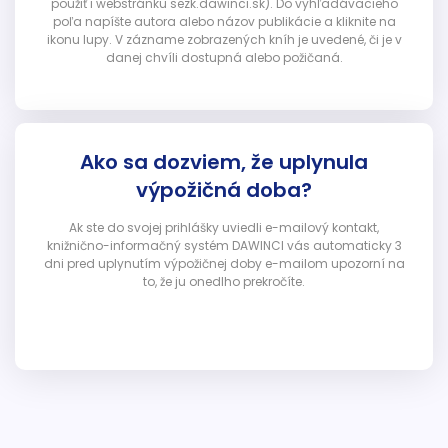
použiť i webstránku sezk.dawinci.sk). Do vyhľadávacieho
poľa napíšte autora alebo názov publikácie a kliknite na
ikonu lupy. V zázname zobrazených kníh je uvedené, či je v
danej chvíli dostupná alebo požičaná.
Ako sa dozviem, že uplynula
výpožičná doba?
Ak ste do svojej prihlášky uviedli e-mailový kontakt,
knižnično-informačný systém DAWINCI vás automaticky 3
dni pred uplynutím výpožičnej doby e-mailom upozorní na
to, že ju onedlho prekročíte.