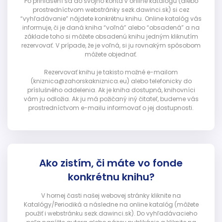
Po prihlásení sa do svojho konta v online katalógu (alebo
prostredníctvom webstránky sezk.dawinci.sk) si cez
“vyhľadávanie” nájdete konkrétnu knihu. Online katalóg vás
informuje, či je daná kniha “voľná” alebo “obsadená” a na
základe toho si môžete obsadenú knihu jedným kliknutím
rezervovať. V prípade, že je voľná, si ju rovnakým spôsobom
môžete objednať.
Rezervovať knihu je takisto možné e-mailom
(kniznica@zahorskakniznica.eu) alebo telefonicky do
príslušného oddelenia. Ak je kniha dostupná, knihovníci
vám ju odložia. Ak ju má požičaný iný čitateľ, budeme vás
prostredníctvom e-mailu informovať o jej dostupnosti.
Ako zistím, či máte vo fonde
konkrétnu knihu?
V hornej časti našej webovej stránky kliknite na
Katalógy/Periodiká a následne na online katalóg (môžete
použiť i webstránku sezk.dawinci.sk). Do vyhľadávacieho