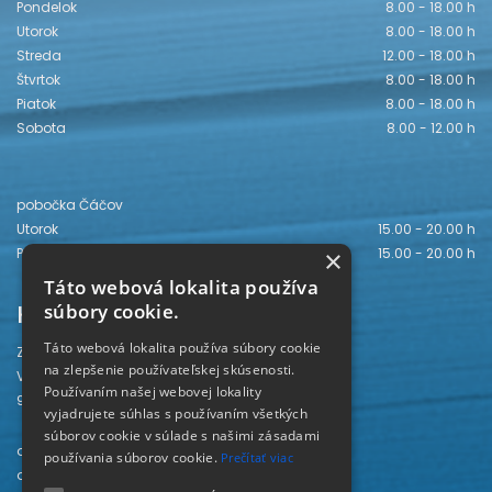
Pondelok
8.00 - 18.00 h
Utorok
8.00 - 18.00 h
Streda
12.00 - 18.00 h
Štvrtok
8.00 - 18.00 h
Piatok
8.00 - 18.00 h
Sobota
8.00 - 12.00 h
pobočka Čáčov
Utorok
15.00 - 20.00 h
×
Piatok
15.00 - 20.00 h
Táto webová lokalita používa
Kontakt
súbory cookie.
Táto webová lokalita používa súbory cookie
Záhorská knižnica
na zlepšenie používateľskej skúsenosti.
Vajanského 28
Používaním našej webovej lokality
905 01 Senica
vyjadrujete súhlas s používaním všetkých
súborov cookie v súlade s našimi zásadami
odd. beletrie 034/654 3780
používania súborov cookie.
Prečítať viac
odd. odbornej literatúry 034/651 2710