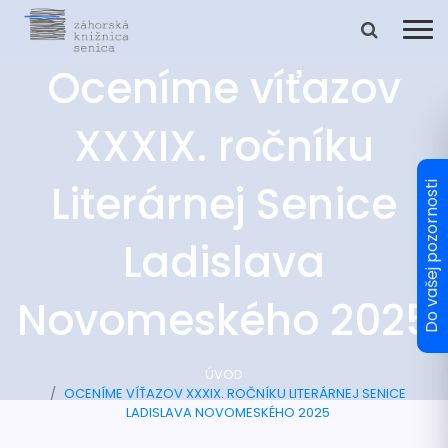
Oceníme víťazov
XXXIX. ročníku
Literárnej Senice
Ladislava
Novomeského 2025
ÚVOD
OCENÍME VÍŤAZOV XXXIX. ROČNÍKU LITERÁRNEJ SENICE
LADISLAVA NOVOMESKÉHO 2025