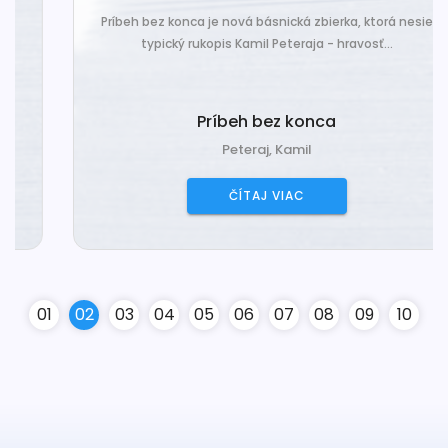
Príbeh bez konca je nová básnická zbierka, ktorá nesie
typický rukopis Kamil Peteraja - hravosť...
Príbeh bez konca
Peteraj, Kamil
ČÍTAJ VIAC
0
1
0
2
0
3
0
4
0
5
0
6
0
7
0
8
0
9
10