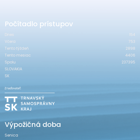
Počítadlo prístupov
Dnes
154
Včera
753
Tento týždeň
2898
Tento mesiac
4406
Spolu
237395
SLOVAKIA
SK
Výpožičná doba
Senica