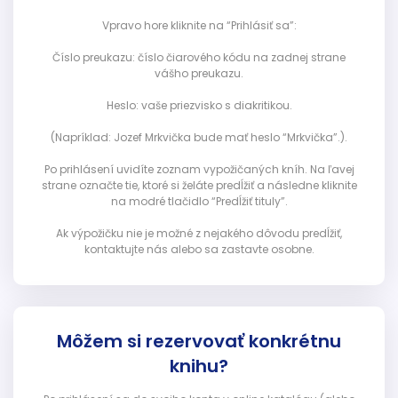
Vpravo hore kliknite na “Prihlásiť sa”:
Číslo preukazu: číslo čiarového kódu na zadnej strane
vášho preukazu.
Heslo: vaše priezvisko s diakritikou.
(Napríklad: Jozef Mrkvička bude mať heslo “Mrkvička”.).
Po prihlásení uvidíte zoznam vypožičaných kníh. Na ľavej
strane označte tie, ktoré si želáte predĺžiť a následne kliknite
na modré tlačidlo “Predĺžiť tituly”.
Ak výpožičku nie je možné z nejakého dôvodu predĺžiť,
kontaktujte nás alebo sa zastavte osobne.
Môžem si rezervovať konkrétnu
knihu?