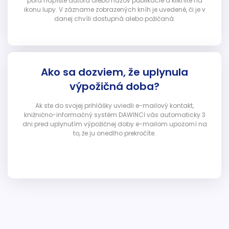
poľa napíšte autora alebo názov publikácie a kliknite na
ikonu lupy. V zázname zobrazených kníh je uvedené, či je v
danej chvíli dostupná alebo požičaná.
Ako sa dozviem, že uplynula
výpožičná doba?
Ak ste do svojej prihlášky uviedli e-mailový kontakt,
knižnično-informačný systém DAWINCI vás automaticky 3
dni pred uplynutím výpožičnej doby e-mailom upozorní na
to, že ju onedlho prekročíte.