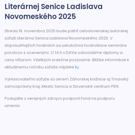
Literárnej Senice Ladislava
Novomeského 2025
Streda 19. novembra 2025 bude patriť celoslovenskej autorskej
súťaži Literárna Senica Ladislava Novomeského 2025. V
dopoludňajších hodinách sa uskutočnia hodnotiace semináre
porotcov s ocenenými. O 14 h v DAVe odovzdáme diplomy a
ceny víťazom. Všetkých srdečne pozývame. Bližšie informácie k
aktuálnemu ročníku súťaže nájdete
tu
.
Vyhlasovateľmi súťaže sú okrem Záhorskej knižnice aj Trnavský
samosprávny kraj, Mesto Senica a Slovenské centrum PEN.
Podujatie z verejných zdrojov podporil Fond na podporu
umenia.