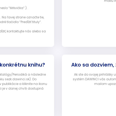
mailu i
eslo “Mrkvička”.).
Na ľavej strane označte tie,
ré tlačidlo “Predĺžiť tituly”.
ĺžiť, kontaktujte nás alebo sa
 konkrétnu knihu?
Ako sa dozviem,
Katalógy/Periodiká a následne
Ak ste do svojej prihlášky
nku sezk.dawinci.sk). Do
systém DAWINCI vás automa
ublikácie a kliknite na ikonu
mailom upozor
i je v danej chvíli dostupná