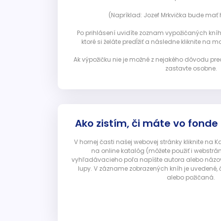
(Napríklad: Jozef Mrkvička bude mať h
Po prihlásení uvidíte zoznam vypožičaných kníh. 
ktoré si želáte predĺžiť a následne kliknite na mod
Ak výpožičku nie je možné z nejakého dôvodu pred
zastavte osobne.
Ako zistím, či máte vo fonde
V hornej časti našej webovej stránky kliknite na 
na online katalóg (môžete použiť i webstrá
vyhľadávacieho poľa napíšte autora alebo názov p
lupy. V zázname zobrazených kníh je uvedené, č
alebo požičaná.