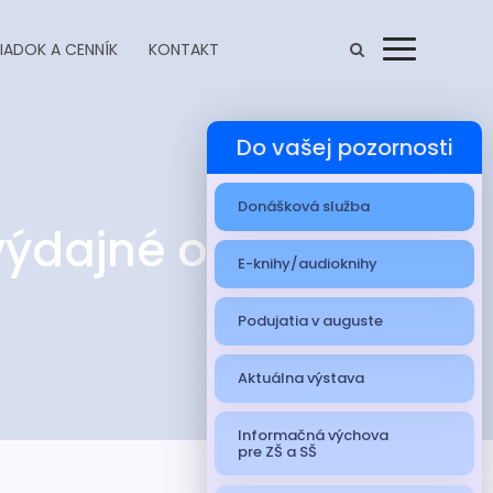
IADOK A CENNÍK
KONTAKT
Menu
Do vašej pozornosti
Donášková služba
výdajné okienko
E-knihy/audioknihy
Podujatia v auguste
Aktuálna výstava
Informačná výchova
pre ZŠ a SŠ