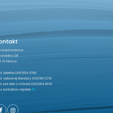
ontakt
horská knižnica
janského 28
5 01 Senica
. beletrie 034/654 3780
. odbornej literatúry 034/651 2710
d. pre deti a mládež 034/654 6519
ac kontaktov nájdete
TU
.