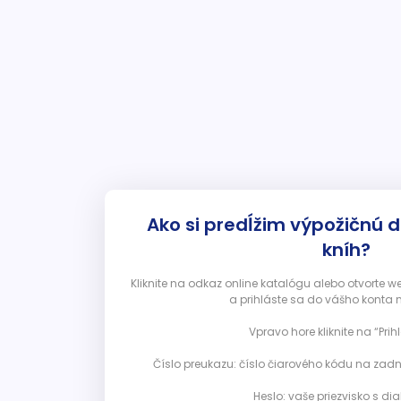
Ako si predĺžim výpožičnú 
kníh?
Kliknite na odkaz online katalógu alebo otvorte 
a prihláste sa do vášho konta 
Vpravo hore kliknite na “Prihl
Číslo preukazu: číslo čiarového kódu na zadn
Heslo: vaše priezvisko s diak