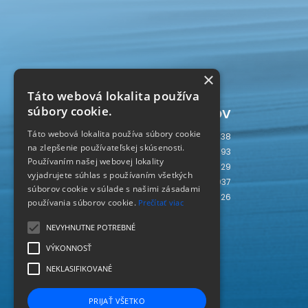
×
Táto webová lokalita používa
Počítadlo prístupov
súbory cookie.
Táto webová lokalita používa súbory cookie
Dnes
538
na zlepšenie používateľskej skúsenosti.
Včera
593
Používaním našej webovej lokality
Tento týždeň
2529
vyjadrujete súhlas s používaním všetkých
Tento mesiac
4037
súborov cookie v súlade s našimi zásadami
Spolu
237026
používania súborov cookie.
Prečítať viac
SLOVAKIA
SK
NEVYHNUTNE POTREBNÉ
VÝKONNOSŤ
NEKLASIFIKOVANÉ
PRIJAŤ VŠETKO