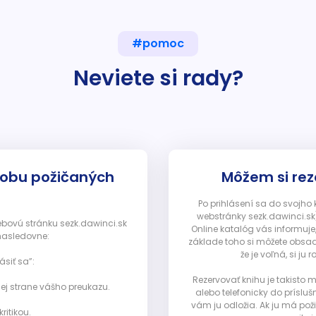
#pomoc
Neviete si rady?
dobu požičaných
Môžem si rez
Po prihlásení sa do svojho
webstránky sezk.dawinci.sk)
webovú stránku sezk.dawinci.sk
Online katalóg vás informuje
nasledovne:
základe toho si môžete obsad
že je voľná, si 
ásiť sa”:
Rezervovať knihu je takisto
ej strane vášho preukazu.
alebo telefonicky do prísluš
vám ju odložia. Ak ju má pož
ritikou.