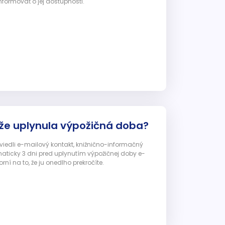
nformovať o jej dostupnosti.
 že uplynula výpožičná doba?
 uviedli e-mailový kontakt, knižnično-informačný
ticky 3 dni pred uplynutím výpožičnej doby e-
ní na to, že ju onedlho prekročíte.