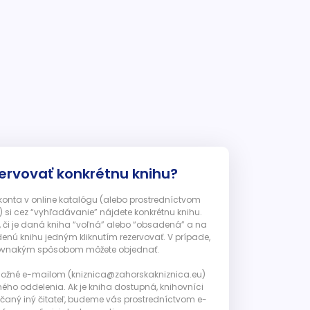
ervovať konkrétnu knihu?
 konta v online katalógu (alebo prostredníctvom
 si cez “vyhľadávanie” nájdete konkrétnu knihu.
, či je daná kniha “voľná” alebo “obsadená” a na
enú knihu jedným kliknutím rezervovať. V prípade,
ju rovnakým spôsobom môžete objednať.
 možné e-mailom (kniznica@zahorskakniznica.eu)
ného oddelenia. Ak je kniha dostupná, knihovníci
ičaný iný čitateľ, budeme vás prostredníctvom e-