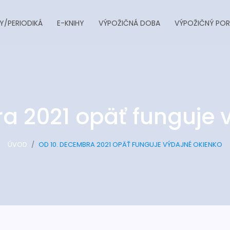
Y/PERIODIKÁ
E-KNIHY
VÝPOŽIČNÁ DOBA
VÝPOŽIČNÝ POR
a 2021 opäť funguje 
ÚVOD
OD 10. DECEMBRA 2021 OPÄŤ FUNGUJE VÝDAJNÉ OKIENKO