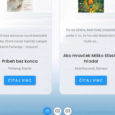
o sa stane, keď malý mravček
íde o to, čo ho robí šťastným?
Čo sa stane, keď sa do tiche
Vydá sa...
zákutiny škriatkov prisťahuje ni
úplne nový? Babka Tvorilka..
o mravček Miško šťastie
hľadal
Babka Tvorilka
Martincová, Denisa
Jančová, Katarína
ČÍTAJ VIAC
ČÍTAJ VIAC
0
1
0
2
0
3