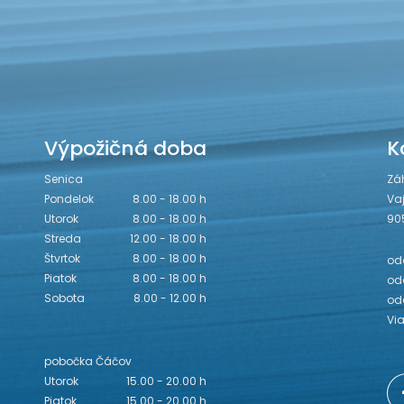
Výpožičná doba
K
Senica
Zá
Pondelok
8.00 - 18.00 h
Va
Utorok
8.00 - 18.00 h
90
Streda
12.00 - 18.00 h
Štvrtok
8.00 - 18.00 h
odd
Piatok
8.00 - 18.00 h
odd
Sobota
8.00 - 12.00 h
od
Vi
pobočka Čáčov
Utorok
15.00 - 20.00 h
Piatok
15.00 - 20.00 h