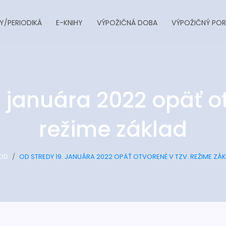
Y/PERIODIKÁ
E-KNIHY
VÝPOŽIČNÁ DOBA
VÝPOŽIČNÝ POR
. januára 2022 opäť ot
režime základ
OD
OD STREDY 19. JANUÁRA 2022 OPÄŤ OTVORENÉ V TZV. REŽIME ZÁ