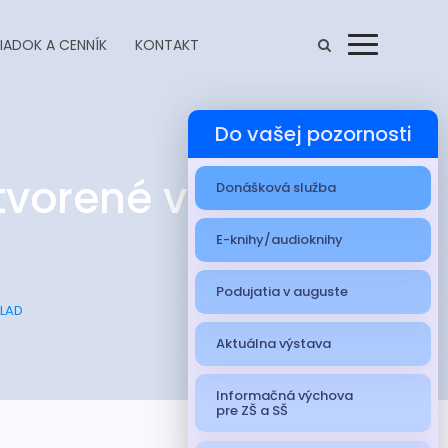
IADOK A CENNÍK
KONTAKT
Menu
Do vašej pozornosti
vorené v tzv.
Donášková služba
E-knihy/audioknihy
Podujatia v auguste
KLAD
Aktuálna výstava
Informačná výchova
pre ZŠ a SŠ