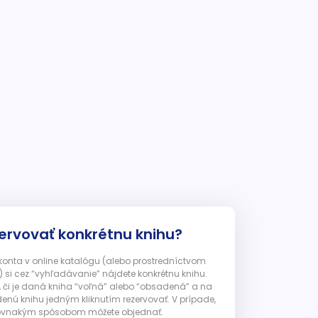
ervovať konkrétnu knihu?
 konta v online katalógu (alebo prostredníctvom
 si cez “vyhľadávanie” nájdete konkrétnu knihu.
, či je daná kniha “voľná” alebo “obsadená” a na
enú knihu jedným kliknutím rezervovať. V prípade,
ju rovnakým spôsobom môžete objednať.