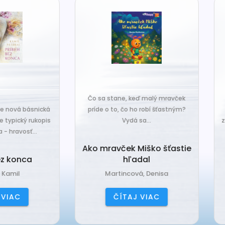
o sa stane, keď malý mravček
íde o to, čo ho robí šťastným?
Čo sa stane, keď sa do tiche
Vydá sa...
zákutiny škriatkov prisťahuje ni
úplne nový? Babka Tvorilka..
o mravček Miško šťastie
hľadal
Babka Tvorilka
Martincová, Denisa
Jančová, Katarína
ČÍTAJ VIAC
ČÍTAJ VIAC