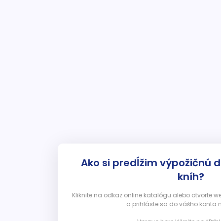
Ako si predĺžim výpožičnú 
kníh?
Kliknite na odkaz online katalógu alebo otvorte 
a prihláste sa do vášho konta 