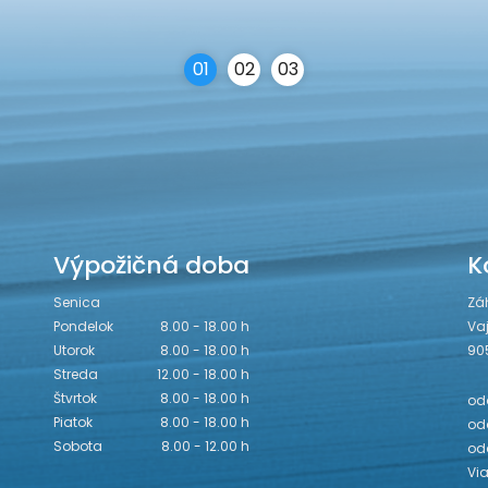
0
1
0
2
0
3
Výpožičná doba
K
Senica
Zá
Pondelok
8.00 - 18.00 h
Va
Utorok
8.00 - 18.00 h
90
Streda
12.00 - 18.00 h
Štvrtok
8.00 - 18.00 h
odd
Piatok
8.00 - 18.00 h
odd
Sobota
8.00 - 12.00 h
od
Vi