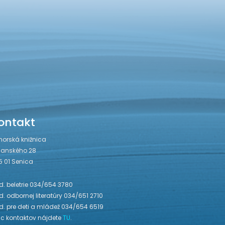
ontakt
horská knižnica
janského 28
5 01 Senica
. beletrie 034/654 3780
. odbornej literatúry 034/651 2710
d. pre deti a mládež 034/654 6519
ac kontaktov nájdete
TU
.