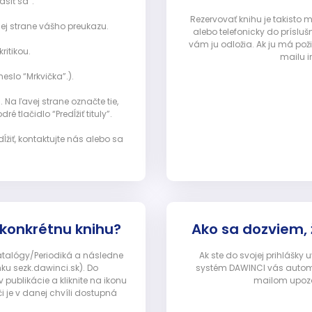
ásiť sa”:
Rezervovať knihu je takisto
ej strane vášho preukazu.
alebo telefonicky do prísluš
vám ju odložia. Ak ju má pož
ritikou.
mailu i
eslo “Mrkvička”.).
Na ľavej strane označte tie,
ré tlačidlo “Predĺžiť tituly”.
ĺžiť, kontaktujte nás alebo sa
 konkrétnu knihu?
Ako sa dozviem,
Katalógy/Periodiká a následne
Ak ste do svojej prihlášky
nku sezk.dawinci.sk). Do
systém DAWINCI vás automa
ublikácie a kliknite na ikonu
mailom upozor
i je v danej chvíli dostupná