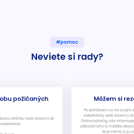
#pomoc
Neviete si rady?
dobu požičaných
Môžem si rez
Po prihlásení sa do svojho
webstránky sezk.dawinci.sk)
webovú stránku sezk.dawinci.sk
Online katalóg vás informuje
nasledovne:
základe toho si môžete obsad
že je voľná, si 