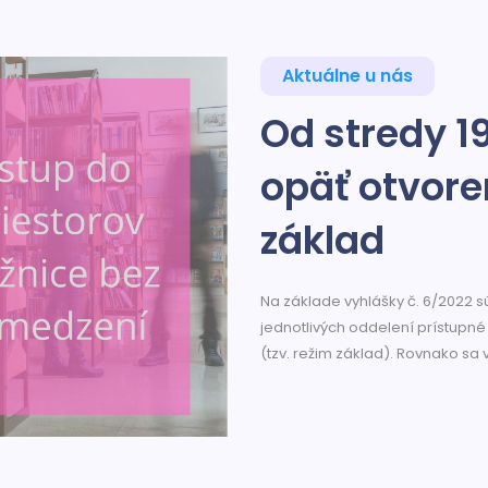
Aktuálne u nás
Od stredy 1
opäť otvore
základ
Na základe vyhlášky č. 6/2022 sú
jednotlivých oddelení prístupné
(tzv. režim základ). Rovnako sa