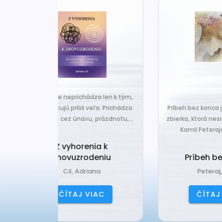
za len k tým,
Č
veľa. Prichádza
Príbeh bez konca je nová básnická
pr
 prázdnotu,...
zbierka, ktorá nesie typický rukopis
Kamil Peteraja - hravosť...
ia k
Ak
deniu
Príbeh bez konca
ana
Peteraj, Kamil
IAC
ČÍTAJ VIAC