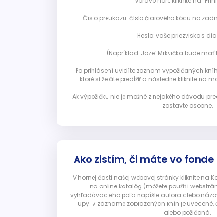
Vpravo hore kliknite na “Prihl
Číslo preukazu: číslo čiarového kódu na zadn
Heslo: vaše priezvisko s diak
(Napríklad: Jozef Mrkvička bude mať h
Po prihlásení uvidíte zoznam vypožičaných kníh. 
ktoré si želáte predĺžiť a následne kliknite na mod
Ak výpožičku nie je možné z nejakého dôvodu pred
zastavte osobne.
Ako zistím, či máte vo fonde
V hornej časti našej webovej stránky kliknite na 
na online katalóg (môžete použiť i webstrá
vyhľadávacieho poľa napíšte autora alebo názov p
lupy. V zázname zobrazených kníh je uvedené, č
alebo požičaná.