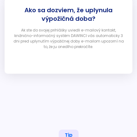
Ako sa dozviem, že uplynula
výpožičná doba?
Ak ste do svojej prihlášky uviedli e-mailový kontakt,
knižnično-informačný systém DAWINCI vás automaticky 3
dni pred uplynutím výpožičnej doby e-mailom upozorní na
to, že ju onedlho prekročíte.
Tip