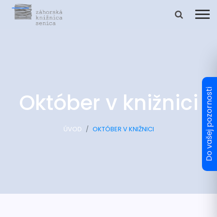
Október v knižnici
ÚVOD
OKTÓBER V KNIŽNICI