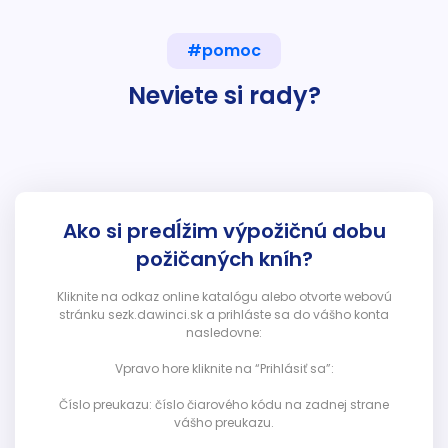
#pomoc
Neviete si rady?
Ako si predĺžim výpožičnú dobu
požičaných kníh?
Kliknite na odkaz online katalógu alebo otvorte webovú
stránku sezk.dawinci.sk a prihláste sa do vášho konta
nasledovne:
Vpravo hore kliknite na “Prihlásiť sa”:
Číslo preukazu: číslo čiarového kódu na zadnej strane
vášho preukazu.