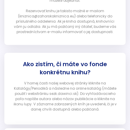
môžete objednať.
Rezervovať knihu je takisto možné e-mailom
(kniznica@zahorskakniznica.eu) alebo telefonicky do
príslušného oddelenia. Ak je kniha dostupná, knihovníci
vám ju odložia. Ak ju má požičaný iný čitateľ, budeme vás
prostredníctvom e-mailu informovať o jej dostupnosti.
Ako zistím, či máte vo fonde
konkrétnu knihu?
V hornej časti našej webovej stránky kliknite na
Katalógy/Periodiká a následne na online katalóg (môžete
použiť i webstránku sezk.dawinci.sk). Do vyhľadávacieho
poľa napíšte autora alebo názov publikácie a kliknite na
ikonu lupy. V zázname zobrazených kníh je uvedené, či je v
danej chvíli dostupná alebo požičaná.