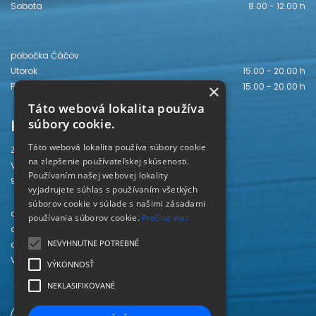
Sobota
8.00 - 12.00 h
pobočka Čáčov
Utorok
15.00 - 20.00 h
×
Piatok
15.00 - 20.00 h
Táto webová lokalita používa
Kontakt
súbory cookie.
Táto webová lokalita používa súbory cookie
Záhorská knižnica
na zlepšenie používateľskej skúsenosti.
Vajanského 28
Používaním našej webovej lokality
905 01 Senica
vyjadrujete súhlas s používaním všetkých
súborov cookie v súlade s našimi zásadami
odd. beletrie 034/654 3780
používania súborov cookie.
Prečítať viac
odd. odbornej literatúry 034/651 2710
NEVYHNUTNE POTREBNÉ
odd. pre deti a mládež 034/654 6519
Viac kontaktov nájdete
TU
.
VÝKONNOSŤ
NEKLASIFIKOVANÉ