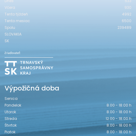
Dnes
533
Včera
930
Tento týždeň
4992
Tento mesiac
6500
Spolu
239489
SLOVAKIA
SK
Výpožičná doba
Senica
Pondelok
8.00 - 18.00 h
Utorok
8.00 - 18.00 h
Streda
12.00 - 18.00 h
Štvrtok
8.00 - 18.00 h
Piatok
8.00 - 18.00 h