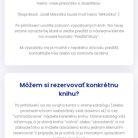
Heslo: vaše priezvisko s diakritikou.
(Napríklad: Jozef Mrkvička bude mať heslo “Mrkvička”.).
Po prihlásení uvidíte zoznam vypožičaných kníh. Na ľavej
strane označte tie, ktoré si želáte predĺžiť a následne kliknite
na modré tlačidlo “Predĺžiť tituly”.
Ak výpožičku nie je možné z nejakého dôvodu predĺžiť,
kontaktujte nás alebo sa zastavte osobne.
Môžem si rezervovať konkrétnu
knihu?
Po prihlásení sa do svojho konta v online katalógu (alebo
prostredníctvom webstránky sezk.dawinci.sk) si cez
“vyhľadávanie” nájdete konkrétnu knihu. Online katalóg vás
informuje, či je daná kniha “voľná” alebo “obsadená” a na
základe toho si môžete obsadenú knihu jedným kliknutím
rezervovať. V prípade, že je voľná, si ju rovnakým spôsobom