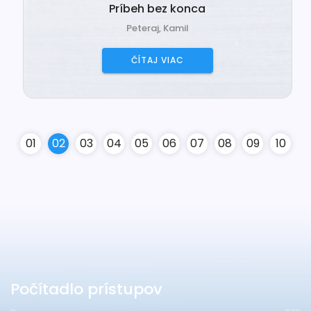
Príbeh bez konca
Peteraj, Kamil
ČÍTAJ VIAC
0
1
0
2
0
3
0
4
0
5
0
6
0
7
0
8
0
9
10
Počítadlo prístupov