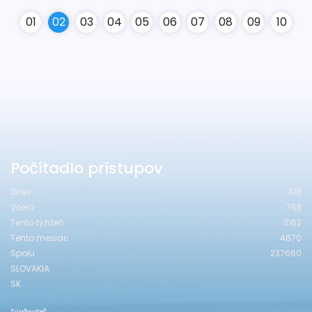
0
1
0
2
0
3
0
4
0
5
0
6
0
7
0
8
0
9
10
Počítadlo prístupov
Dnes
418
Včera
753
Tento týždeň
3162
Tento mesiac
4670
Spolu
237660
SLOVAKIA
SK