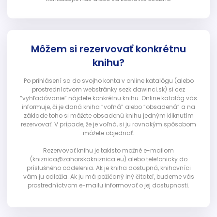
Môžem si rezervovať konkrétnu
knihu?
Po prihlásení sa do svojho konta v online katalógu (alebo
prostredníctvom webstránky sezk.dawinci.sk) si cez
“vyhľadávanie” nájdete konkrétnu knihu. Online katalóg vás
informuje, či je daná kniha “voľná” alebo “obsadená” a na
základe toho si môžete obsadenú knihu jedným kliknutím
rezervovať. V prípade, že je voľná, si ju rovnakým spôsobom
môžete objednať.
Rezervovať knihu je takisto možné e-mailom
(kniznica@zahorskakniznica.eu) alebo telefonicky do
príslušného oddelenia. Ak je kniha dostupná, knihovníci
vám ju odložia. Ak ju má požičaný iný čitateľ, budeme vás
prostredníctvom e-mailu informovať o jej dostupnosti.