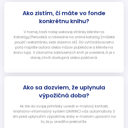
Ako zistím, či máte vo fonde
konkrétnu knihu?
V hornej časti našej webovej stránky kliknite na
Katalógy/Periodiká a následne na online katalóg (môžete
použiť i webstránku sezk.dawinci.sk). Do vyhľadávacieho
poľa napíšte autora alebo názov publikácie a kliknite na
ikonu lupy. V zázname zobrazených kníh je uvedené, či je v
danej chvíli dostupná alebo požičaná.
Ako sa dozviem, že uplynula
výpožičná doba?
Ak ste do svojej prihlášky uviedli e-mailový kontakt,
knižnično-informačný systém DAWINCI vás automaticky 3
dni pred uplynutím výpožičnej doby e-mailom upozorní na
to, že ju onedlho prekročíte.