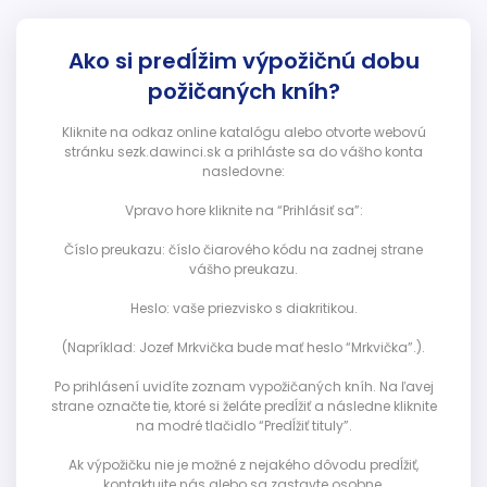
Ako si predĺžim výpožičnú dobu
požičaných kníh?
Kliknite na odkaz online katalógu alebo otvorte webovú
stránku sezk.dawinci.sk a prihláste sa do vášho konta
nasledovne:
Vpravo hore kliknite na “Prihlásiť sa”:
Číslo preukazu: číslo čiarového kódu na zadnej strane
vášho preukazu.
Heslo: vaše priezvisko s diakritikou.
(Napríklad: Jozef Mrkvička bude mať heslo “Mrkvička”.).
Po prihlásení uvidíte zoznam vypožičaných kníh. Na ľavej
strane označte tie, ktoré si želáte predĺžiť a následne kliknite
na modré tlačidlo “Predĺžiť tituly”.
Ak výpožičku nie je možné z nejakého dôvodu predĺžiť,
kontaktujte nás alebo sa zastavte osobne.