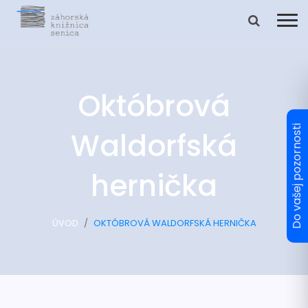
Októbrová
Waldorfská
hernička
ÚVOD
OKTÓBROVÁ WALDORFSKÁ HERNIČKA