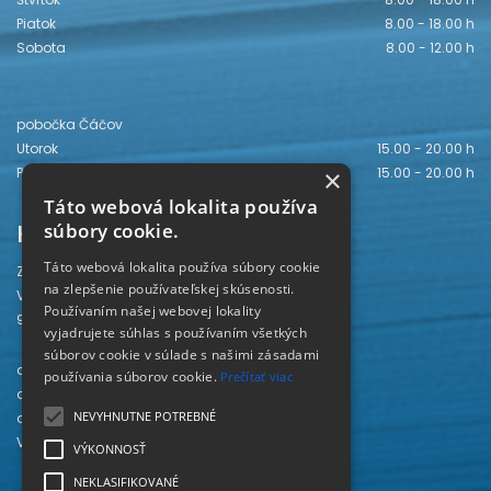
Piatok
8.00 - 18.00 h
Sobota
8.00 - 12.00 h
pobočka Čáčov
Utorok
15.00 - 20.00 h
Piatok
15.00 - 20.00 h
×
Táto webová lokalita používa
Kontakt
súbory cookie.
Táto webová lokalita používa súbory cookie
Záhorská knižnica
na zlepšenie používateľskej skúsenosti.
Vajanského 28
Používaním našej webovej lokality
905 01 Senica
vyjadrujete súhlas s používaním všetkých
súborov cookie v súlade s našimi zásadami
odd. beletrie 034/654 3780
používania súborov cookie.
Prečítať viac
odd. odbornej literatúry 034/651 2710
NEVYHNUTNE POTREBNÉ
odd. pre deti a mládež 034/654 6519
Viac kontaktov nájdete
TU
.
VÝKONNOSŤ
NEKLASIFIKOVANÉ