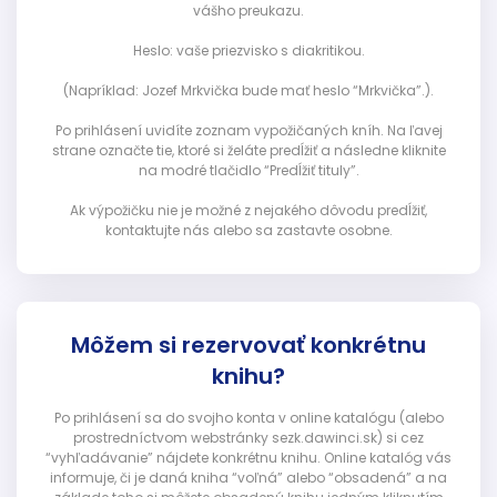
vášho preukazu.
Heslo: vaše priezvisko s diakritikou.
(Napríklad: Jozef Mrkvička bude mať heslo “Mrkvička”.).
Po prihlásení uvidíte zoznam vypožičaných kníh. Na ľavej
strane označte tie, ktoré si želáte predĺžiť a následne kliknite
na modré tlačidlo “Predĺžiť tituly”.
Ak výpožičku nie je možné z nejakého dôvodu predĺžiť,
kontaktujte nás alebo sa zastavte osobne.
Môžem si rezervovať konkrétnu
knihu?
Po prihlásení sa do svojho konta v online katalógu (alebo
prostredníctvom webstránky sezk.dawinci.sk) si cez
“vyhľadávanie” nájdete konkrétnu knihu. Online katalóg vás
informuje, či je daná kniha “voľná” alebo “obsadená” a na