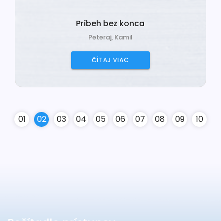
Príbeh bez konca
Peteraj, Kamil
ČÍTAJ VIAC
0
1
0
2
0
3
0
4
0
5
0
6
0
7
0
8
0
9
10