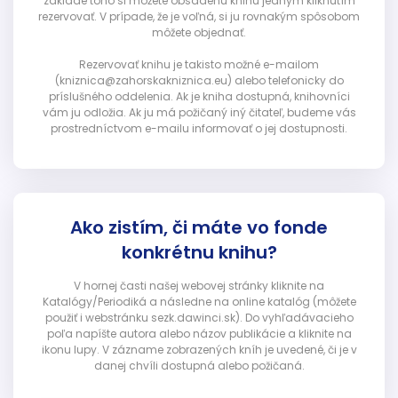
základe toho si môžete obsadenú knihu jedným kliknutím
rezervovať. V prípade, že je voľná, si ju rovnakým spôsobom
môžete objednať.
Rezervovať knihu je takisto možné e-mailom
(kniznica@zahorskakniznica.eu) alebo telefonicky do
príslušného oddelenia. Ak je kniha dostupná, knihovníci
vám ju odložia. Ak ju má požičaný iný čitateľ, budeme vás
prostredníctvom e-mailu informovať o jej dostupnosti.
Ako zistím, či máte vo fonde
konkrétnu knihu?
V hornej časti našej webovej stránky kliknite na
Katalógy/Periodiká a následne na online katalóg (môžete
použiť i webstránku sezk.dawinci.sk). Do vyhľadávacieho
poľa napíšte autora alebo názov publikácie a kliknite na
ikonu lupy. V zázname zobrazených kníh je uvedené, či je v
danej chvíli dostupná alebo požičaná.