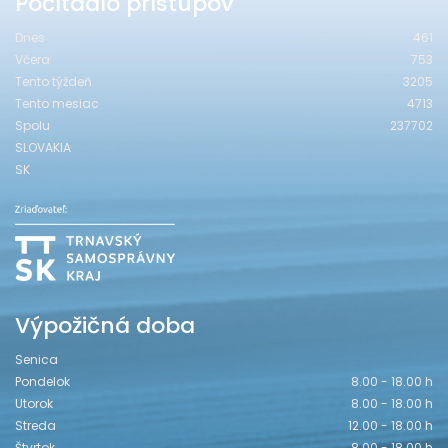
Počítadlo prístupov
Dnes
461
Včera
753
Tento týždeň
3205
Tento mesiac
4713
Spolu
237702
SLOVAKIA
SK
Výpožičná doba
Senica
Pondelok
8.00 - 18.00 h
Utorok
8.00 - 18.00 h
Streda
12.00 - 18.00 h
Štvrtok
8.00 - 18.00 h