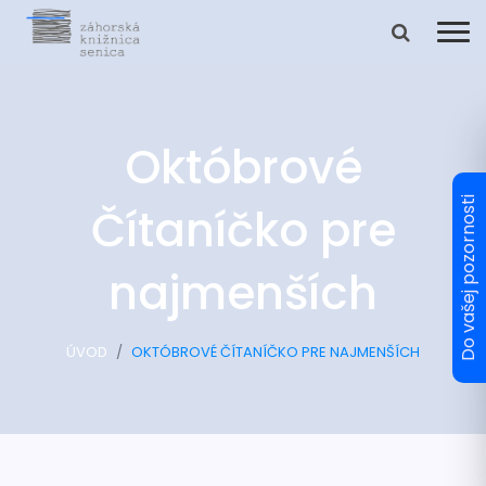
Októbrové
Čítaníčko pre
najmenších
ÚVOD
OKTÓBROVÉ ČÍTANÍČKO PRE NAJMENŠÍCH