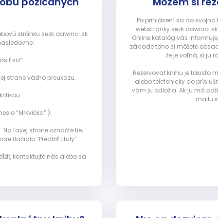
dobu požičaných
Môžem si rez
Po prihlásení sa do svojho
webstránky sezk.dawinci.sk)
webovú stránku sezk.dawinci.sk
Online katalóg vás informuje
nasledovne:
základe toho si môžete obsad
že je voľná, si 
ásiť sa”:
Rezervovať knihu je takisto
ej strane vášho preukazu.
alebo telefonicky do prísluš
vám ju odložia. Ak ju má pož
ritikou.
mailu i
eslo “Mrkvička”.).
Na ľavej strane označte tie,
ré tlačidlo “Predĺžiť tituly”.
ĺžiť, kontaktujte nás alebo sa