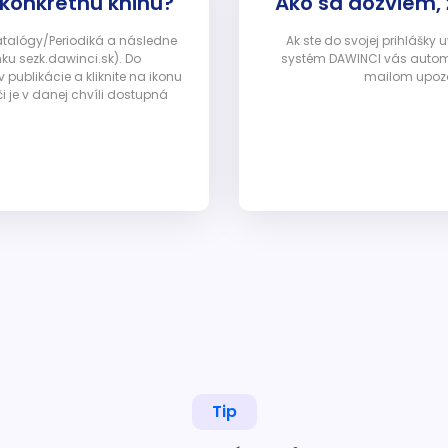
 konkrétnu knihu?
Ako sa dozviem,
Katalógy/Periodiká a následne
Ak ste do svojej prihlášky
nku sezk.dawinci.sk). Do
systém DAWINCI vás automa
ublikácie a kliknite na ikonu
mailom upozor
i je v danej chvíli dostupná
Tip