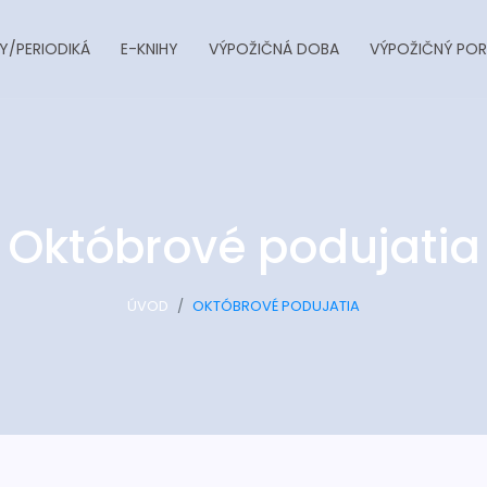
Y/PERIODIKÁ
E-KNIHY
VÝPOŽIČNÁ DOBA
VÝPOŽIČNÝ POR
Októbrové podujatia
ÚVOD
OKTÓBROVÉ PODUJATIA