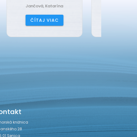
Harrison, Lisi
Čerňa
ČÍTAJ VIAC
ČÍ
ontakt
horská knižnica
janského 28
5 01 Senica