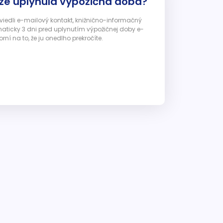
 že uplynula výpožičná doba?
 uviedli e-mailový kontakt, knižnično-informačný
ticky 3 dni pred uplynutím výpožičnej doby e-
ní na to, že ju onedlho prekročíte.