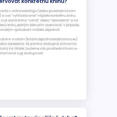
ervovať konkrétnu knihu?
 konta v online katalógu (alebo prostredníctvom
 si cez “vyhľadávanie” nájdete konkrétnu knihu.
, či je daná kniha “voľná” alebo “obsadená” a na
enú knihu jedným kliknutím rezervovať. V prípade,
ju rovnakým spôsobom môžete objednať.
 možné e-mailom (kniznica@zahorskakniznica.eu)
ného oddelenia. Ak je kniha dostupná, knihovníci
ičaný iný čitateľ, budeme vás prostredníctvom e-
nformovať o jej dostupnosti.