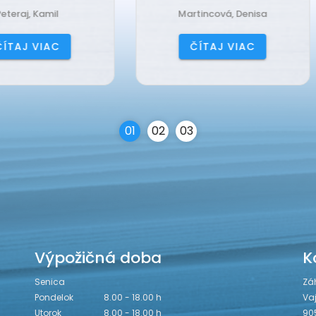
Martincová, Denisa
Jančová, Katarína
ČÍTAJ VIAC
ČÍTAJ VIAC
0
1
0
2
0
3
Výpožičná doba
K
Senica
Zá
Pondelok
8.00 - 18.00 h
Va
Utorok
8.00 - 18.00 h
90