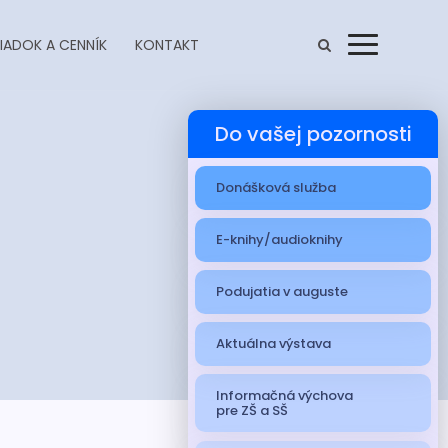
IADOK A CENNÍK
KONTAKT
Menu
Do vašej pozornosti
Donášková služba
E-knihy/audioknihy
Podujatia v auguste
Aktuálna výstava
Informačná výchova
pre ZŠ a SŠ