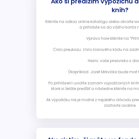
Ako si predĺžim výpožičnú 
kníh?
Kliknite na odkaz online katalógu alebo otvorte 
a prihláste sa do vášho konta 
Vpravo hore kliknite na “Prihl
Číslo preukazu: číslo čiarového kódu na zadn
Heslo: vaše priezvisko s diak
(Napríklad: Jozef Mrkvička bude mať h
Po prihlásení uvidíte zoznam vypožičaných kníh. 
ktoré si želáte predĺžiť a následne kliknite na mod
Ak výpožičku nie je možné z nejakého dôvodu pred
zastavte osobne.