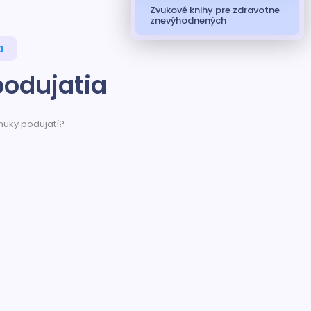
Zvukové knihy pre zdravotne
znevýhodnených
a
podujatia
onuky podujatí?