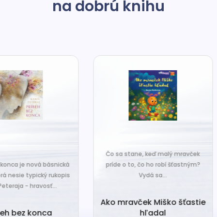
na dobrú knihu
o sa stane, keď malý mravček
íde o to, čo ho robí šťastným?
Čo sa stane, keď sa do tiche
Vydá sa...
zákutiny škriatkov prisťahuje ni
úplne nový? Babka Tvorilka..
o mravček Miško šťastie
hľadal
Babka Tvorilka