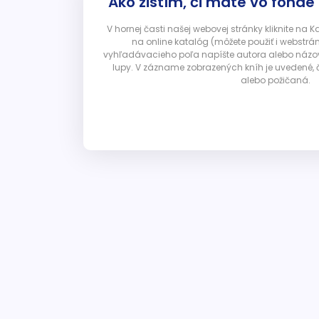
Ako zistím, či máte vo fonde
V hornej časti našej webovej stránky kliknite na 
na online katalóg (môžete použiť i webstrá
vyhľadávacieho poľa napíšte autora alebo názov p
lupy. V zázname zobrazených kníh je uvedené, č
alebo požičaná.