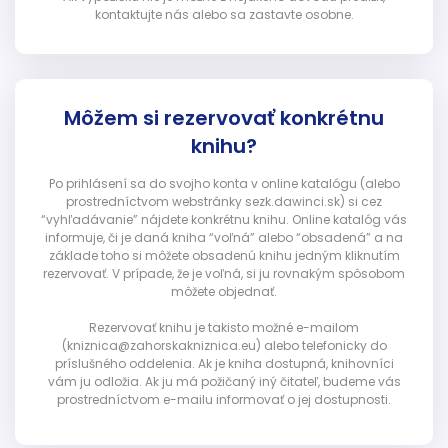
kontaktujte nás alebo sa zastavte osobne.
Môžem si rezervovať konkrétnu
knihu?
Po prihlásení sa do svojho konta v online katalógu (alebo
prostredníctvom webstránky sezk.dawinci.sk) si cez
“vyhľadávanie” nájdete konkrétnu knihu. Online katalóg vás
informuje, či je daná kniha “voľná” alebo “obsadená” a na
základe toho si môžete obsadenú knihu jedným kliknutím
rezervovať. V prípade, že je voľná, si ju rovnakým spôsobom
môžete objednať.
Rezervovať knihu je takisto možné e-mailom
(kniznica@zahorskakniznica.eu) alebo telefonicky do
príslušného oddelenia. Ak je kniha dostupná, knihovníci
vám ju odložia. Ak ju má požičaný iný čitateľ, budeme vás
prostredníctvom e-mailu informovať o jej dostupnosti.