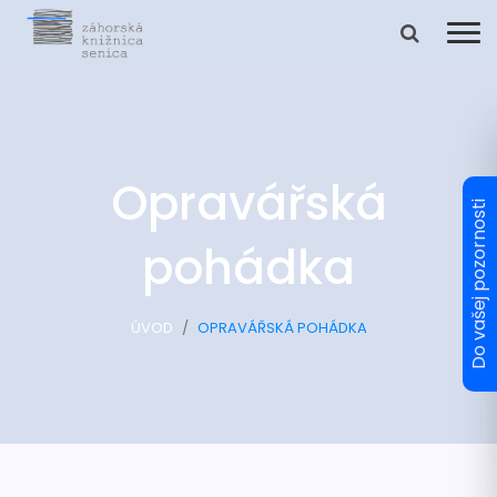
Opravářská
pohádka
ÚVOD
OPRAVÁŘSKÁ POHÁDKA