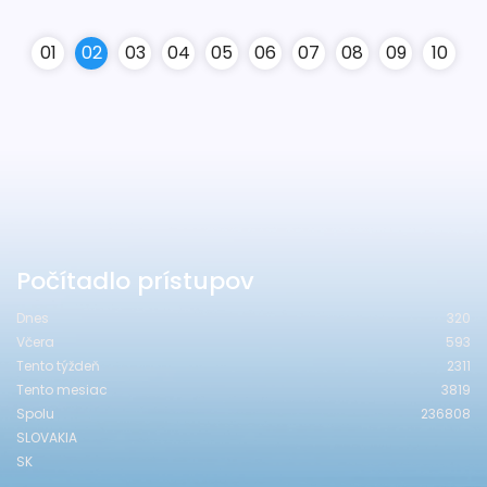
0
1
0
2
0
3
0
4
0
5
0
6
0
7
0
8
0
9
10
Počítadlo prístupov
Dnes
320
Včera
593
Tento týždeň
2311
Tento mesiac
3819
Spolu
236808
SLOVAKIA
SK