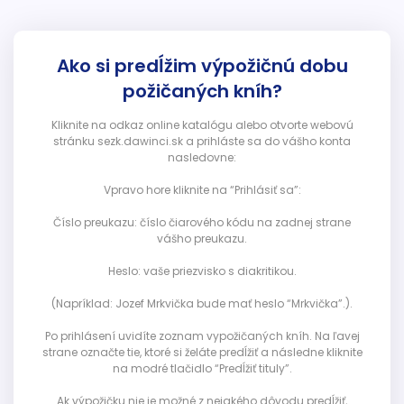
Ako si predĺžim výpožičnú dobu
požičaných kníh?
Kliknite na odkaz online katalógu alebo otvorte webovú
stránku sezk.dawinci.sk a prihláste sa do vášho konta
nasledovne:
Vpravo hore kliknite na “Prihlásiť sa”:
Číslo preukazu: číslo čiarového kódu na zadnej strane
vášho preukazu.
Heslo: vaše priezvisko s diakritikou.
(Napríklad: Jozef Mrkvička bude mať heslo “Mrkvička”.).
Po prihlásení uvidíte zoznam vypožičaných kníh. Na ľavej
strane označte tie, ktoré si želáte predĺžiť a následne kliknite
na modré tlačidlo “Predĺžiť tituly”.
Ak výpožičku nie je možné z nejakého dôvodu predĺžiť,