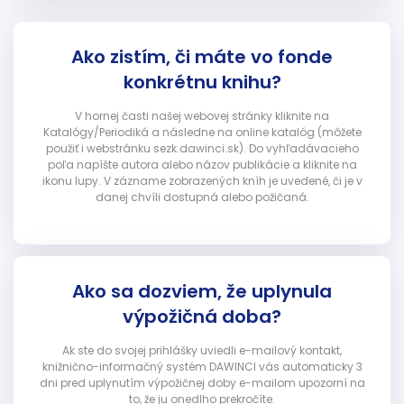
Ako zistím, či máte vo fonde
konkrétnu knihu?
V hornej časti našej webovej stránky kliknite na
Katalógy/Periodiká a následne na online katalóg (môžete
použiť i webstránku sezk.dawinci.sk). Do vyhľadávacieho
poľa napíšte autora alebo názov publikácie a kliknite na
ikonu lupy. V zázname zobrazených kníh je uvedené, či je v
danej chvíli dostupná alebo požičaná.
Ako sa dozviem, že uplynula
výpožičná doba?
Ak ste do svojej prihlášky uviedli e-mailový kontakt,
knižnično-informačný systém DAWINCI vás automaticky 3
dni pred uplynutím výpožičnej doby e-mailom upozorní na
to, že ju onedlho prekročíte.