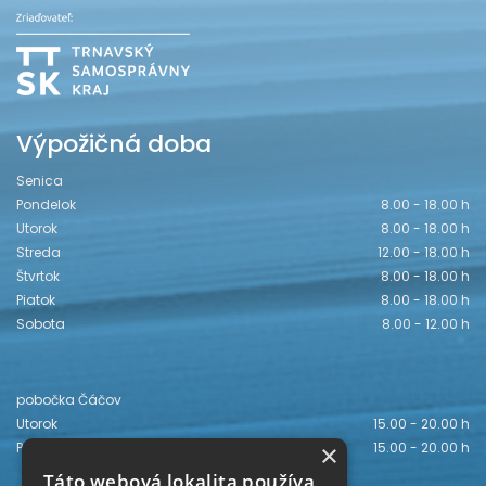
Výpožičná doba
Senica
Pondelok
8.00 - 18.00 h
Utorok
8.00 - 18.00 h
Streda
12.00 - 18.00 h
Štvrtok
8.00 - 18.00 h
Piatok
8.00 - 18.00 h
Sobota
8.00 - 12.00 h
pobočka Čáčov
Utorok
15.00 - 20.00 h
Piatok
15.00 - 20.00 h
×
Táto webová lokalita používa