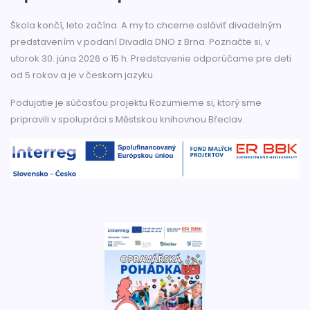
Škola končí, leto začína. A my to chceme osláviť divadelným
predstavením v podaní Divadla DNO z Brna. Poznačte si, v
utorok 30. júna 2026 o 15 h. Predstavenie odporúčame pre deti
od 5 rokov a je v českom jazyku.
Podujatie je súčasťou projektu Rozumieme si, ktorý sme
pripravili v spolupráci s Městskou knihovnou Břeclav.