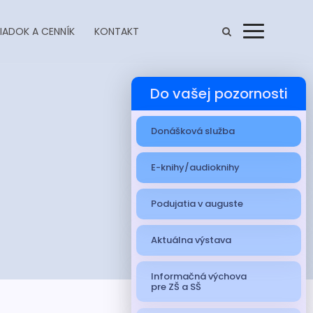
IADOK A CENNÍK
KONTAKT
Menu
Do vašej pozornosti
Donášková služba
E-knihy/audioknihy
Podujatia v auguste
Aktuálna výstava
Informačná výchova
pre ZŠ a SŠ