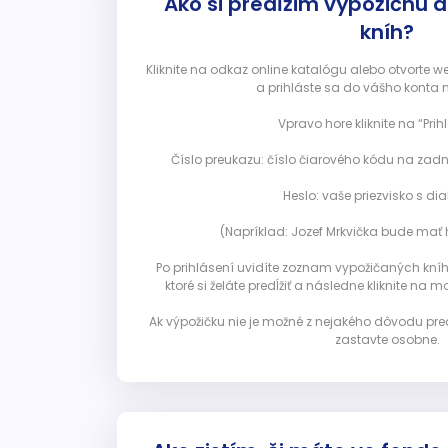
Ako si predĺžim výpožičnú 
kníh?
Kliknite na odkaz online katalógu alebo otvorte 
a prihláste sa do vášho konta 
Vpravo hore kliknite na “Prihl
Číslo preukazu: číslo čiarového kódu na zadn
Heslo: vaše priezvisko s diak
(Napríklad: Jozef Mrkvička bude mať h
Po prihlásení uvidíte zoznam vypožičaných kníh. 
ktoré si želáte predĺžiť a následne kliknite na mod
Ak výpožičku nie je možné z nejakého dôvodu pred
zastavte osobne.