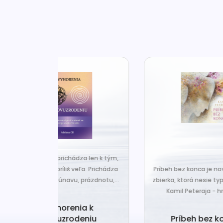
za len k tým,
Č
veľa. Prichádza
Príbeh bez konca je nová básnická
pr
 prázdnotu,...
zbierka, ktorá nesie typický rukopis
Kamil Peteraja - hravosť...
ia k
Ak
deniu
Príbeh bez konca