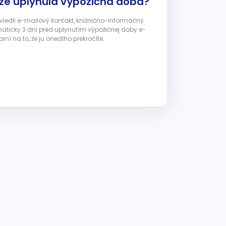
 že uplynula výpožičná doba?
 uviedli e-mailový kontakt, knižnično-informačný
ticky 3 dni pred uplynutím výpožičnej doby e-
ní na to, že ju onedlho prekročíte.