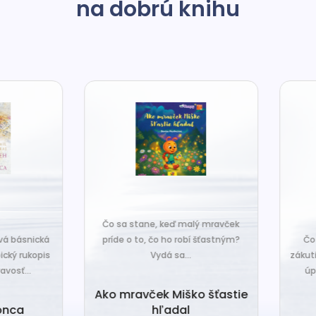
na dobrú knihu
o sa stane, keď malý mravček
íde o to, čo ho robí šťastným?
Čo sa stane, keď sa do tiche
Vydá sa...
zákutiny škriatkov prisťahuje ni
úplne nový? Babka Tvorilka..
o mravček Miško šťastie
hľadal
Babka Tvorilka