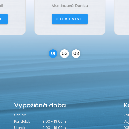
Martincová, Denisa
Jančová, Katarína
ČÍTAJ VIAC
ČÍTAJ VIAC
0
1
0
2
0
3
Výpožičná doba
K
Senica
Zá
Pondelok
8.00 - 18.00 h
Va
Utorok
8.00 - 18.00 h
90