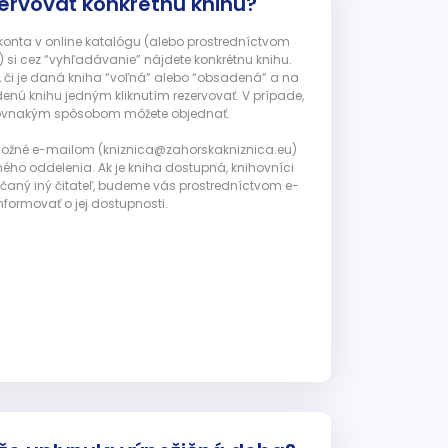
ervovať konkrétnu knihu?
 konta v online katalógu (alebo prostredníctvom
 si cez “vyhľadávanie” nájdete konkrétnu knihu.
, či je daná kniha “voľná” alebo “obsadená” a na
enú knihu jedným kliknutím rezervovať. V prípade,
ju rovnakým spôsobom môžete objednať.
 možné e-mailom (kniznica@zahorskakniznica.eu)
ného oddelenia. Ak je kniha dostupná, knihovníci
ičaný iný čitateľ, budeme vás prostredníctvom e-
nformovať o jej dostupnosti.