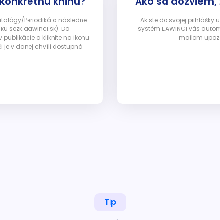
 konkrétnu knihu?
Ako sa dozviem,
Katalógy/Periodiká a následne
Ak ste do svojej prihlášky
nku sezk.dawinci.sk). Do
systém DAWINCI vás automa
ublikácie a kliknite na ikonu
mailom upozor
i je v danej chvíli dostupná
Tip