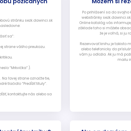
dobu požičaných
Môžem si rez
Po prihlásení sa do svojho
webstránky sezk.dawinci.sk)
webovú stránku sezk.dawinci.sk
Online katalóg vás informuje
nasledovne:
základe toho si môžete obsad
že je voľná, si 
ásiť sa”:
Rezervovať knihu je takisto
ej strane vášho preukazu.
alebo telefonicky do prísluš
vám ju odložia. Ak ju má pož
ritikou.
mailu i
eslo “Mrkvička”.).
Na ľavej strane označte tie,
ré tlačidlo “Predĺžiť tituly”.
ĺžiť, kontaktujte nás alebo sa