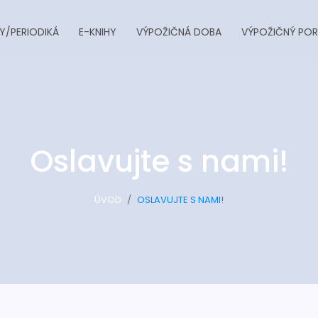
Y/PERIODIKÁ
E-KNIHY
VÝPOŽIČNÁ DOBA
VÝPOŽIČNÝ POR
Oslavujte s nami!
ÚVOD
OSLAVUJTE S NAMI!