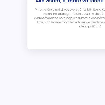
Ako zistím, či máte vo fonde
V hornej časti našej webovej stránky kliknite na 
na online katalóg (môžete použiť i webstrá
vyhľadávacieho poľa napíšte autora alebo názov p
lupy. V zázname zobrazených kníh je uvedené, č
alebo požičaná.