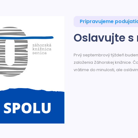
Pripravujeme podujati
Oslavujte s
Prvý septembrový týždeň budem
založenia Záhorskej knižnice. Ča
vrátime do minulosti, ale osláv