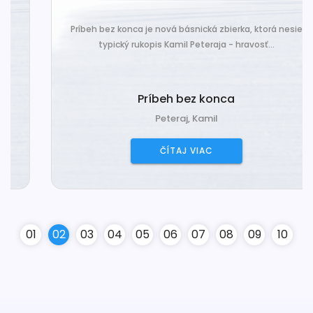
Príbeh bez konca je nová básnická zbierka, ktorá nesie
typický rukopis Kamil Peteraja - hravosť...
Príbeh bez konca
Peteraj, Kamil
ČÍTAJ VIAC
0
1
0
2
0
3
0
4
0
5
0
6
0
7
0
8
0
9
10