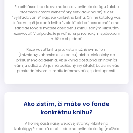
Po prihlásení sa do svojho konta v online katalógu (alebo
prostredníctvom webstránky sezk.dawinci.sk) si cez
“vyhľadávanie” nájdete konkrétnu knihu. Online katalóg vás
informuje, či je daná kniha “voľná” alebo “obsadená” a na
základe toho si môžete obsadenú knihu jedným kliknutím
rezervovať. V prípade, že je voľná, si ju rovnakým spôsobom
môžete objednať.
Rezervovať knihu je takisto možné e-mailom
(kniznica@zahorskakniznica.eu) alebo telefonicky do
príslušného oddelenia. Ak je kniha dostupná, knihovníci
vám ju odložia. Ak ju má požičaný iný čitateľ, budeme vás
prostredníctvom e-mailu informovať o jej dostupnosti.
Ako zistím, či máte vo fonde
konkrétnu knihu?
V hornej časti našej webovej stránky kliknite na
Katalógy/Periodiká a následne na online katalóg (môžete