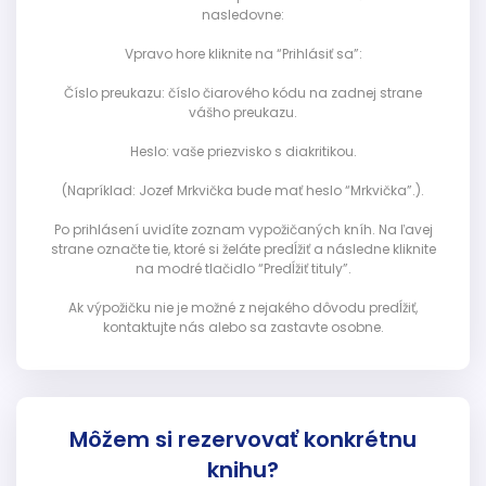
nasledovne:
Vpravo hore kliknite na “Prihlásiť sa”:
Číslo preukazu: číslo čiarového kódu na zadnej strane
vášho preukazu.
Heslo: vaše priezvisko s diakritikou.
(Napríklad: Jozef Mrkvička bude mať heslo “Mrkvička”.).
Po prihlásení uvidíte zoznam vypožičaných kníh. Na ľavej
strane označte tie, ktoré si želáte predĺžiť a následne kliknite
na modré tlačidlo “Predĺžiť tituly”.
Ak výpožičku nie je možné z nejakého dôvodu predĺžiť,
kontaktujte nás alebo sa zastavte osobne.
Môžem si rezervovať konkrétnu
knihu?