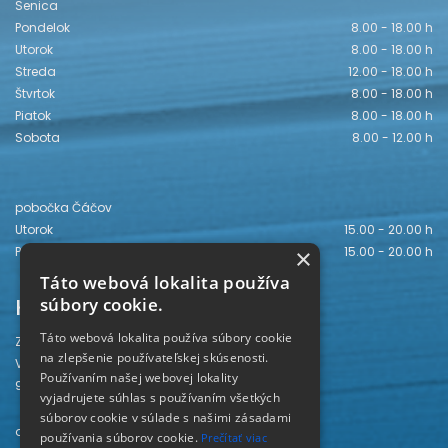
Senica
Pondelok
8.00 - 18.00 h
Utorok
8.00 - 18.00 h
Streda
12.00 - 18.00 h
Štvrtok
8.00 - 18.00 h
Piatok
8.00 - 18.00 h
Sobota
8.00 - 12.00 h
pobočka Čáčov
Utorok
15.00 - 20.00 h
Piatok
15.00 - 20.00 h
×
Táto webová lokalita používa
Kontakt
súbory cookie.
Táto webová lokalita používa súbory cookie
Záhorská knižnica
na zlepšenie používateľskej skúsenosti.
Vajanského 28
Používaním našej webovej lokality
905 01 Senica
vyjadrujete súhlas s používaním všetkých
súborov cookie v súlade s našimi zásadami
odd. beletrie 034/654 3780
používania súborov cookie.
Prečítať viac