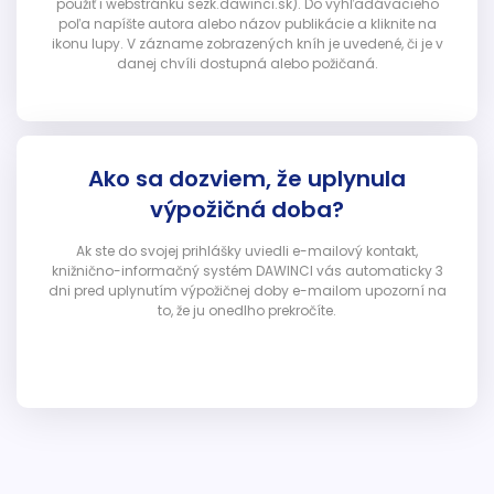
použiť i webstránku sezk.dawinci.sk). Do vyhľadávacieho
poľa napíšte autora alebo názov publikácie a kliknite na
ikonu lupy. V zázname zobrazených kníh je uvedené, či je v
danej chvíli dostupná alebo požičaná.
Ako sa dozviem, že uplynula
výpožičná doba?
Ak ste do svojej prihlášky uviedli e-mailový kontakt,
knižnično-informačný systém DAWINCI vás automaticky 3
dni pred uplynutím výpožičnej doby e-mailom upozorní na
to, že ju onedlho prekročíte.