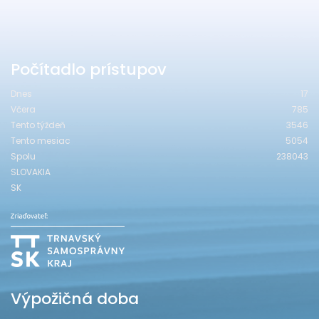
Počítadlo prístupov
Dnes
17
Včera
785
Tento týždeň
3546
Tento mesiac
5054
Spolu
238043
SLOVAKIA
SK
Výpožičná doba