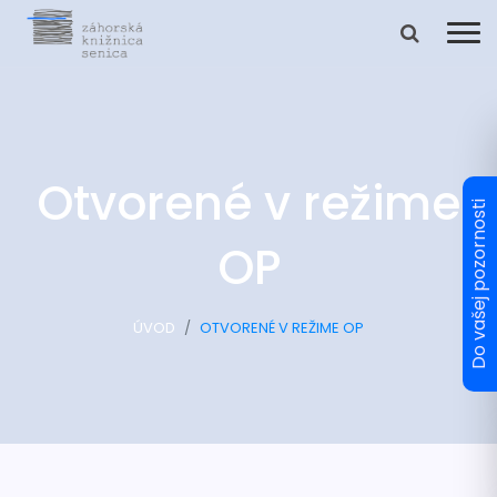
Otvorené v režime
OP
ÚVOD
OTVORENÉ V REŽIME OP