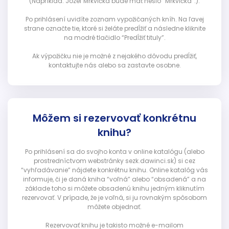
(Napríklad: Jozef Mrkvička bude mať heslo “Mrkvička”.).
Po prihlásení uvidíte zoznam vypožičaných kníh. Na ľavej
strane označte tie, ktoré si želáte predĺžiť a následne kliknite
na modré tlačidlo “Predĺžiť tituly”.
Ak výpožičku nie je možné z nejakého dôvodu predĺžiť,
kontaktujte nás alebo sa zastavte osobne.
Môžem si rezervovať konkrétnu
knihu?
Po prihlásení sa do svojho konta v online katalógu (alebo
prostredníctvom webstránky sezk.dawinci.sk) si cez
“vyhľadávanie” nájdete konkrétnu knihu. Online katalóg vás
informuje, či je daná kniha “voľná” alebo “obsadená” a na
základe toho si môžete obsadenú knihu jedným kliknutím
rezervovať. V prípade, že je voľná, si ju rovnakým spôsobom
môžete objednať.
Rezervovať knihu je takisto možné e-mailom