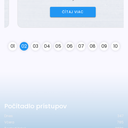
ČÍTAJ VIAC
0
1
0
2
0
3
0
4
0
5
0
6
0
7
0
8
0
9
10
Počítadlo prístupov
Dnes
347
Včera
785