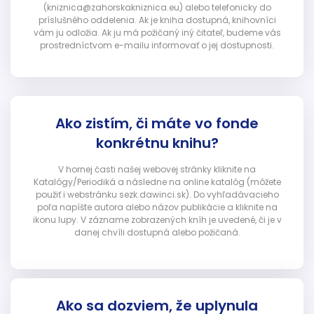
(kniznica@zahorskakniznica.eu) alebo telefonicky do
príslušného oddelenia. Ak je kniha dostupná, knihovníci
vám ju odložia. Ak ju má požičaný iný čitateľ, budeme vás
prostredníctvom e-mailu informovať o jej dostupnosti.
Ako zistím, či máte vo fonde
konkrétnu knihu?
V hornej časti našej webovej stránky kliknite na
Katalógy/Periodiká a následne na online katalóg (môžete
použiť i webstránku sezk.dawinci.sk). Do vyhľadávacieho
poľa napíšte autora alebo názov publikácie a kliknite na
ikonu lupy. V zázname zobrazených kníh je uvedené, či je v
danej chvíli dostupná alebo požičaná.
Ako sa dozviem, že uplynula