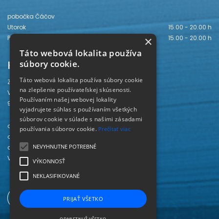
pobočka Čáčov
Utorok
15.00 - 20.00 h
Piatok
15.00 - 20.00 h
×
Táto webová lokalita používa
Kontakt
súbory cookie.
Táto webová lokalita používa súbory cookie
Záhorská knižnica
na zlepšenie používateľskej skúsenosti.
Vajanského 28
Používaním našej webovej lokality
905 01 Senica
vyjadrujete súhlas s používaním všetkých
súborov cookie v súlade s našimi zásadami
odd. beletrie 034/654 3780
používania súborov cookie.
Prečítať viac
odd. odbornej literatúry 034/651 2710
NEVYHNUTNE POTREBNÉ
odd. pre deti a mládež 034/654 6519
Viac kontaktov nájdete
TU
.
VÝKONNOSŤ
NEKLASIFIKOVANÉ
PRIJAŤ VŠETKO