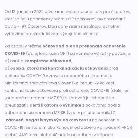
Od 12. januára 2022 otvárame vnútorné priestory pre čitateľov,
ktorí spĺňajú podmienky režimu OP (očkovaní, po prekonaní
Covid - 19). Čitateľov, ktorí daný režim nespĺňajú, ochotne
vybavíme prostredníctvom výdajného okienka.
Za osobu v režime
očkovaná alebo prekonala ochorenie
COVID-19
(ďalej len „režim OP“) sa v zmysle vyhlášky považuje:
a) osoba
kompletne očkovaná
,
b)
osoba, ktorá má kontraindikáciu očkovania
proti
ochoreniu COVID-19 v zmysle odborného usmernenia
Ministerstva zdravotníctva Slovenskej republiky vo veci
kontraindikácie očkovania proti ochoreniu COVID-19 (ďalej len
„odborné usmernenie MZ SR) a zároveň je schopná sa
preukázať 1.
certifikátom o výnimke
z očkovania podľa
odborného usmernenia MZ SR (vzor v prílohe emailu) 2.
zároveň negatívnym výsledkom testu
na ochorenie
COVID-19 nie starším ako 72 hodín od odberu v prípade RT-PCR
alebo LAMP testu alebo 48 hodín od odberu v prípade