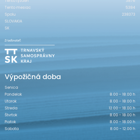
Tento týždeň
3876
Tento mesiac
5384
Spolu
238373
SLOVAKIA
SK
Výpožičná doba
Senica
Pondelok
8.00 - 18.00 h
Utorok
8.00 - 18.00 h
Streda
12.00 - 18.00 h
Štvrtok
8.00 - 18.00 h
Piatok
8.00 - 18.00 h
Sobota
8.00 - 12.00 h