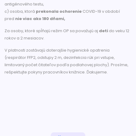
antigénového testu,
c) osoba, ktorá
prekonala ochorenie
COVID-19 v období
pred
nie viac ako 180 dňami,
Za osoby, ktoré spĺňajú režim OP sa považujú aj
deti
do veku 12
rokov a 2 mesiacov.
V platnosti zostávajú doterajšie hygienické opatrenia
(respirátor FFP2, odstupy 2 m, dezinfekcia rúk pri vstupe,
limitovaný počet čitateľov podľa podlahovej plochy). Prosíme,
rešpektujte pokyny pracovníkov knižnice. Ďakujeme.