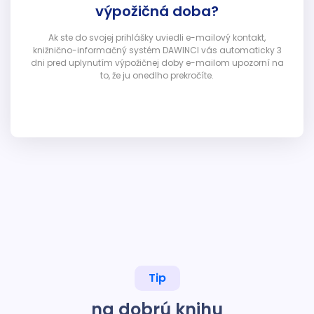
výpožičná doba?
Ak ste do svojej prihlášky uviedli e-mailový kontakt,
knižnično-informačný systém DAWINCI vás automaticky 3
dni pred uplynutím výpožičnej doby e-mailom upozorní na
to, že ju onedlho prekročíte.
Tip
na dobrú knihu