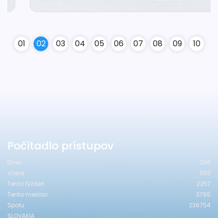
0
1
0
2
0
3
0
4
0
5
0
6
0
7
0
8
0
9
10
Počítadlo prístupov
Dnes
266
Včera
593
Tento týždeň
2257
Tento mesiac
3765
Spolu
236754
SLOVAKIA