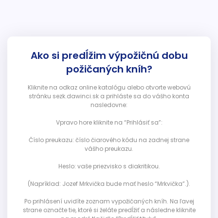
Ako si predĺžim výpožičnú dobu
požičaných kníh?
Kliknite na odkaz online katalógu alebo otvorte webovú
stránku sezk.dawinci.sk a prihláste sa do vášho konta
nasledovne:
Vpravo hore kliknite na “Prihlásiť sa”:
Číslo preukazu: číslo čiarového kódu na zadnej strane
vášho preukazu.
Heslo: vaše priezvisko s diakritikou.
(Napríklad: Jozef Mrkvička bude mať heslo “Mrkvička”.).
Po prihlásení uvidíte zoznam vypožičaných kníh. Na ľavej
strane označte tie, ktoré si želáte predĺžiť a následne kliknite