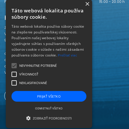
×
Piatok
15.00 - 20.00 h
Táto webová lokalita používa
Kontakt
súbory cookie.
Táto webová lokalita používa súbory cookie
Záhorská knižnica
na zlepšenie používateľskej skúsenosti.
Vajanského 28
Používaním našej webovej lokality
905 01 Senica
vyjadrujete súhlas s používaním všetkých
súborov cookie v súlade s našimi zásadami
odd. beletrie 034/654 3780
používania súborov cookie.
Prečítať viac
odd. odbornej literatúry 034/651 2710
NEVYHNUTNE POTREBNÉ
odd. pre deti a mládež 034/654 6519
Viac kontaktov nájdete
TU
.
VÝKONNOSŤ
NEKLASIFIKOVANÉ
PRIJAŤ VŠETKO
ODMIETNUŤ VŠETKO
ZOBRAZIŤ PODROBNOSTI