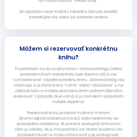
na modré tlačidlo “Predĺžiť tituly”.
Ak výpožičku nie je možné z nejakého dôvodu predĺžiť,
kontaktujte nás alebo sa zastavte osobne.
Môžem si rezervovať konkrétnu
knihu?
Po prihlásení sa do svojho konta v online katalógu (alebo
prostredníctvom webstránky sezk.dawinci.sk) si cez
“vyhľadávanie” nájdete konkrétnu knihu. Online katalóg vás
informuje, či je daná kniha “voľná” alebo “obsadená” a na
základe toho si môžete obsadenú knihu jedným kliknutím
rezervovať. V prípade, že je voľná, si ju rovnakým spôsobom
môžete objednať.
Rezervovať knihu je takisto možné e-mailom
(kniznica@zahorskakniznica.eu) alebo telefonicky do
príslušného oddelenia. Ak je kniha dostupná, knihovníci
vám ju odložia. Ak ju má požičaný iný čitateľ, budeme vás
prostredníctvom e-mailu informovať o jej dostupnosti.