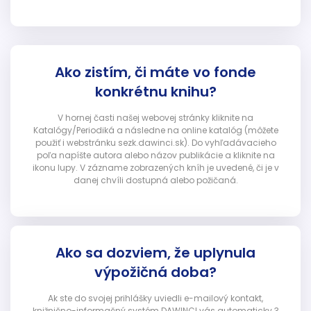
Ako zistím, či máte vo fonde
konkrétnu knihu?
V hornej časti našej webovej stránky kliknite na
Katalógy/Periodiká a následne na online katalóg (môžete
použiť i webstránku sezk.dawinci.sk). Do vyhľadávacieho
poľa napíšte autora alebo názov publikácie a kliknite na
ikonu lupy. V zázname zobrazených kníh je uvedené, či je v
danej chvíli dostupná alebo požičaná.
Ako sa dozviem, že uplynula
výpožičná doba?
Ak ste do svojej prihlášky uviedli e-mailový kontakt,
knižnično-informačný systém DAWINCI vás automaticky 3