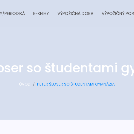
Y/PERIODIKÁ
E-KNIHY
VÝPOŽIČNÁ DOBA
VÝPOŽIČNÝ POR
loser so študentami 
ÚVOD
PETER ŠLOSER SO ŠTUDENTAMI GYMNÁZIA