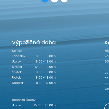
Výpožičná doba
K
Senica
Zá
Pondelok
8.00 - 18.00 h
Va
Utorok
8.00 - 18.00 h
90
Streda
12.00 - 18.00 h
Štvrtok
8.00 - 18.00 h
odd
Piatok
8.00 - 18.00 h
odd
Sobota
8.00 - 12.00 h
od
Vi
pobočka Čáčov
Utorok
15.00 - 20.00 h