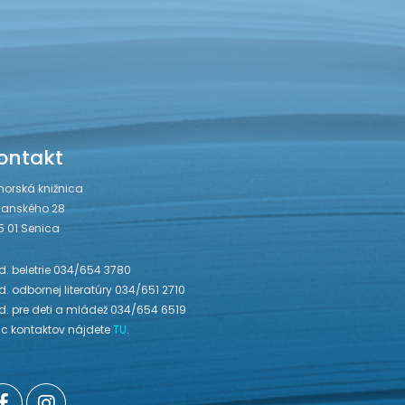
ontakt
horská knižnica
janského 28
5 01 Senica
. beletrie 034/654 3780
. odbornej literatúry 034/651 2710
d. pre deti a mládež 034/654 6519
ac kontaktov nájdete
TU
.