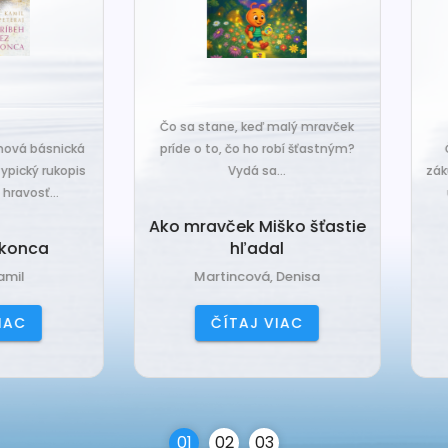
o sa stane, keď malý mravček
íde o to, čo ho robí šťastným?
Čo sa stane, keď sa do tiche
Vydá sa...
zákutiny škriatkov prisťahuje ni
úplne nový? Babka Tvorilka..
o mravček Miško šťastie
hľadal
Babka Tvorilka
Martincová, Denisa
Jančová, Katarína
ČÍTAJ VIAC
ČÍTAJ VIAC
0
1
0
2
0
3