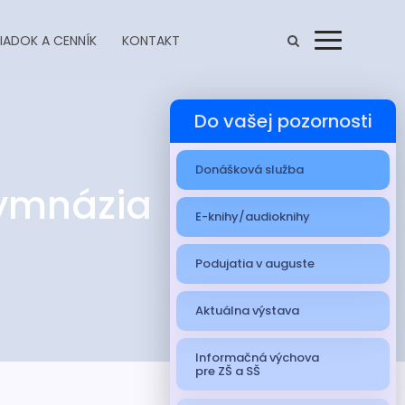
IADOK A CENNÍK
KONTAKT
Menu
Do vašej pozornosti
Donášková služba
gymnázia
E-knihy/audioknihy
Podujatia v auguste
Aktuálna výstava
Informačná výchova
pre ZŠ a SŠ