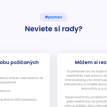
#pomoc
Neviete si rady?
dobu požičaných
Môžem si rez
Po prihlásení sa do svojho
webstránky sezk.dawinci.sk)
webovú stránku sezk.dawinci.sk
Online katalóg vás informuje
nasledovne:
základe toho si môžete obsad
že je voľná, si 
ásiť sa”:
Rezervovať knihu je takisto
ej strane vášho preukazu.
alebo telefonicky do prísluš
vám ju odložia. Ak ju má pož