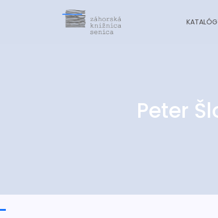
KATALÓG
Peter Š
-