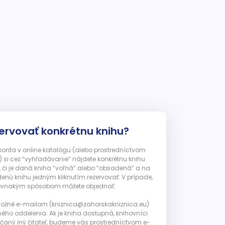
ervovať konkrétnu knihu?
 konta v online katalógu (alebo prostredníctvom
 si cez “vyhľadávanie” nájdete konkrétnu knihu.
, či je daná kniha “voľná” alebo “obsadená” a na
enú knihu jedným kliknutím rezervovať. V prípade,
ju rovnakým spôsobom môžete objednať.
 možné e-mailom (kniznica@zahorskakniznica.eu)
ného oddelenia. Ak je kniha dostupná, knihovníci
ičaný iný čitateľ, budeme vás prostredníctvom e-