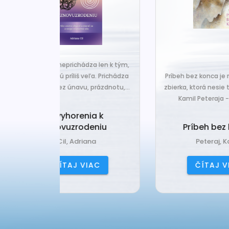
za len k tým,
Č
veľa. Prichádza
Príbeh bez konca je nová básnická
pr
 prázdnotu,...
zbierka, ktorá nesie typický rukopis
Kamil Peteraja - hravosť...
ia k
Ak
deniu
Príbeh bez konca
ana
Peteraj, Kamil
IAC
ČÍTAJ VIAC