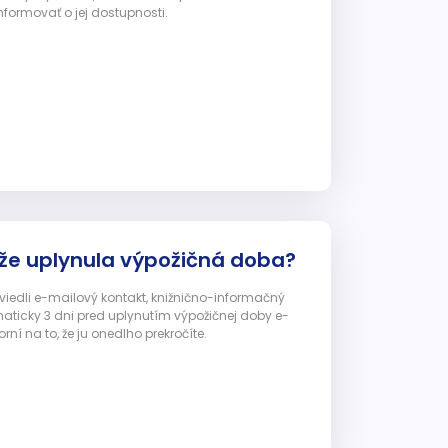
nformovať o jej dostupnosti.
 že uplynula výpožičná doba?
 uviedli e-mailový kontakt, knižnično-informačný
ticky 3 dni pred uplynutím výpožičnej doby e-
ní na to, že ju onedlho prekročíte.