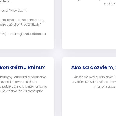
ritikou.
mailu i
eslo “Mrkvička”.).
Na ľavej strane označte tie,
ré tlačidlo “Predĺžiť tituly”.
ĺžiť, kontaktujte nás alebo sa
 konkrétnu knihu?
Ako sa dozviem,
Katalógy/Periodiká a následne
Ak ste do svojej prihlášky
nku sezk.dawinci.sk). Do
systém DAWINCI vás automa
ublikácie a kliknite na ikonu
mailom upozor
i je v danej chvíli dostupná