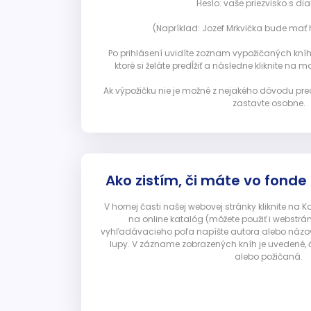
Heslo: vaše priezvisko s diak
(Napríklad: Jozef Mrkvička bude mať h
Po prihlásení uvidíte zoznam vypožičaných kníh. 
ktoré si želáte predĺžiť a následne kliknite na mod
Ak výpožičku nie je možné z nejakého dôvodu pred
zastavte osobne.
Ako zistím, či máte vo fonde
V hornej časti našej webovej stránky kliknite na 
na online katalóg (môžete použiť i webstrá
vyhľadávacieho poľa napíšte autora alebo názov p
lupy. V zázname zobrazených kníh je uvedené, č
alebo požičaná.