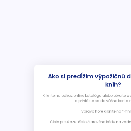
Ako si predĺžim výpožičnú 
kníh?
Kliknite na odkaz online katalógu alebo otvorte 
a prihláste sa do vášho konta 
Vpravo hore kliknite na “Prihl
Číslo preukazu: číslo čiarového kódu na zadn