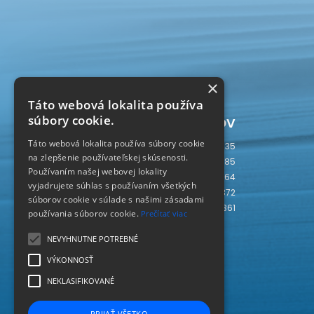
×
Táto webová lokalita používa
Počítadlo prístupov
súbory cookie.
Táto webová lokalita používa súbory cookie
Dnes
335
na zlepšenie používateľskej skúsenosti.
Včera
785
Používaním našej webovej lokality
Tento týždeň
3864
vyjadrujete súhlas s používaním všetkých
Tento mesiac
5372
súborov cookie v súlade s našimi zásadami
Spolu
238361
používania súborov cookie.
Prečítať viac
SLOVAKIA
SK
NEVYHNUTNE POTREBNÉ
VÝKONNOSŤ
NEKLASIFIKOVANÉ
PRIJAŤ VŠETKO