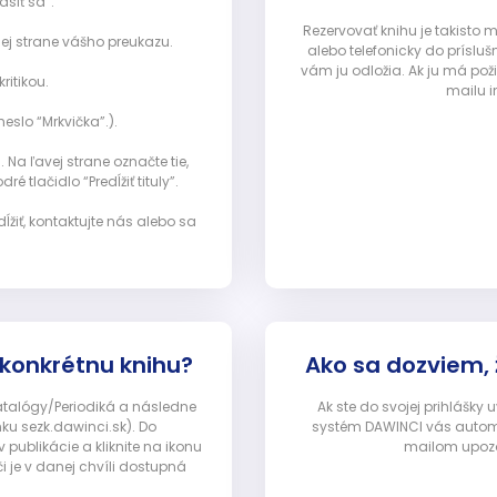
ásiť sa”:
Rezervovať knihu je takisto
ej strane vášho preukazu.
alebo telefonicky do prísluš
vám ju odložia. Ak ju má pož
ritikou.
mailu i
eslo “Mrkvička”.).
Na ľavej strane označte tie,
ré tlačidlo “Predĺžiť tituly”.
ĺžiť, kontaktujte nás alebo sa
 konkrétnu knihu?
Ako sa dozviem,
Katalógy/Periodiká a následne
Ak ste do svojej prihlášky
nku sezk.dawinci.sk). Do
systém DAWINCI vás automa
ublikácie a kliknite na ikonu
mailom upozor
i je v danej chvíli dostupná