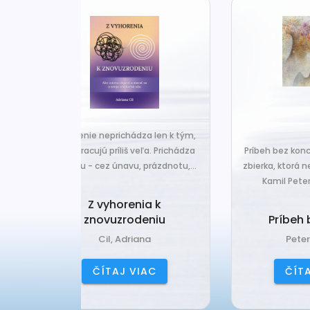
za len k tým,
Č
veľa. Prichádza
Príbeh bez konca je nová básnická
pr
 prázdnotu,...
zbierka, ktorá nesie typický rukopis
Kamil Peteraja - hravosť...
ia k
Ak
deniu
Príbeh bez konca
ana
Peteraj, Kamil
IAC
ČÍTAJ VIAC