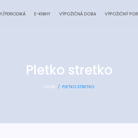
Y/PERIODIKÁ
E-KNIHY
VÝPOŽIČNÁ DOBA
VÝPOŽIČNÝ POR
Pletko stretko
ÚVOD
PLETKO STRETKO