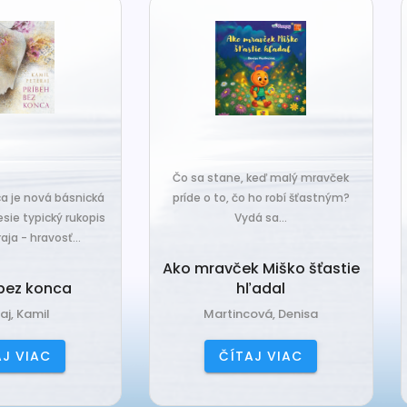
o sa stane, keď malý mravček
íde o to, čo ho robí šťastným?
Čo sa stane, keď sa do tiche
Vydá sa...
zákutiny škriatkov prisťahuje ni
úplne nový? Babka Tvorilka..
o mravček Miško šťastie
hľadal
Babka Tvorilka
Martincová, Denisa
Jančová, Katarína
ČÍTAJ VIAC
ČÍTAJ VIAC