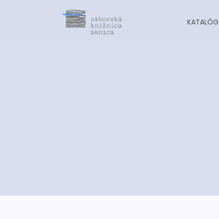
KATALÓG
-