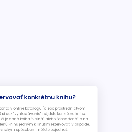
ervovať konkrétnu knihu?
 konta v online katalógu (alebo prostredníctvom
 si cez “vyhľadávanie” nájdete konkrétnu knihu.
, či je daná kniha “voľná” alebo “obsadená” a na
enú knihu jedným kliknutím rezervovať. V prípade,
ju rovnakým spôsobom môžete objednať.