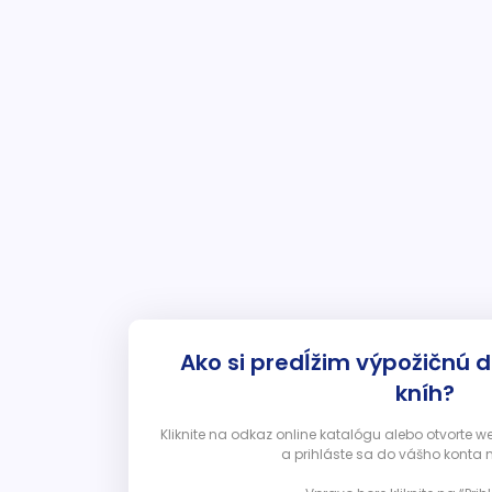
Ako si predĺžim výpožičnú 
kníh?
Kliknite na odkaz online katalógu alebo otvorte 
a prihláste sa do vášho konta 