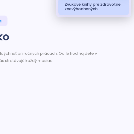
Zvukové knihy pre zdravotne
znevýhodnených
a
ko
oddýchnuť pri ručných prácach. Od 15 hod nájdete v
nás stretávajú každý mesiac.