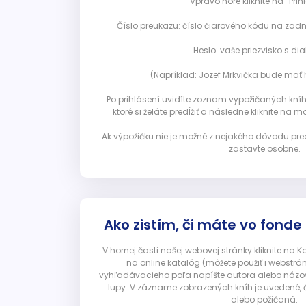
Vpravo hore kliknite na “Prihl
Číslo preukazu: číslo čiarového kódu na zadn
Heslo: vaše priezvisko s diak
(Napríklad: Jozef Mrkvička bude mať h
Po prihlásení uvidíte zoznam vypožičaných kníh. 
ktoré si želáte predĺžiť a následne kliknite na mod
Ak výpožičku nie je možné z nejakého dôvodu pred
zastavte osobne.
Ako zistím, či máte vo fonde
V hornej časti našej webovej stránky kliknite na 
na online katalóg (môžete použiť i webstrá
vyhľadávacieho poľa napíšte autora alebo názov p
lupy. V zázname zobrazených kníh je uvedené, č
alebo požičaná.