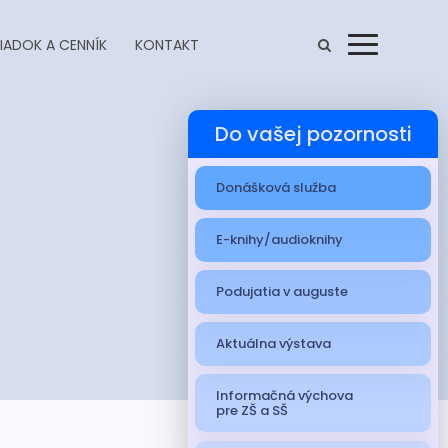
IADOK A CENNÍK
KONTAKT
Menu
Do vašej pozornosti
Donášková služba
E-knihy/audioknihy
Podujatia v auguste
Aktuálna výstava
Informačná výchova
pre ZŠ a SŠ