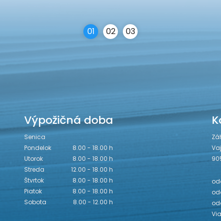
0
1
0
2
0
3
Výpožičná doba
K
Senica
Zá
Pondelok
8.00 - 18.00 h
Va
Utorok
8.00 - 18.00 h
90
Streda
12.00 - 18.00 h
Štvrtok
8.00 - 18.00 h
odd
Piatok
8.00 - 18.00 h
odd
Sobota
8.00 - 12.00 h
od
Vi