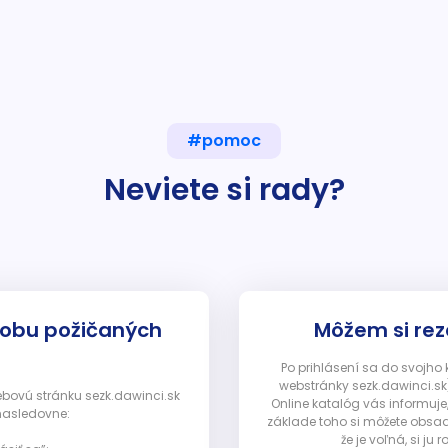
#pomoc
Neviete si rady?
dobu požičaných
Môžem si rez
Po prihlásení sa do svojho
webstránky sezk.dawinci.sk)
webovú stránku sezk.dawinci.sk
Online katalóg vás informuje
nasledovne:
základe toho si môžete obsad
že je voľná, si 