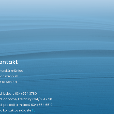
ontakt
horská knižnica
janského 28
5 01 Senica
. beletrie 034/654 3780
. odbornej literatúry 034/651 2710
d. pre deti a mládež 034/654 6519
ac kontaktov nájdete
TU
.