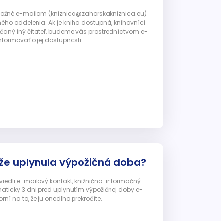
 možné e-mailom (kniznica@zahorskakniznica.eu)
ného oddelenia. Ak je kniha dostupná, knihovníci
ičaný iný čitateľ, budeme vás prostredníctvom e-
nformovať o jej dostupnosti.
 že uplynula výpožičná doba?
 uviedli e-mailový kontakt, knižnično-informačný
ticky 3 dni pred uplynutím výpožičnej doby e-
ní na to, že ju onedlho prekročíte.