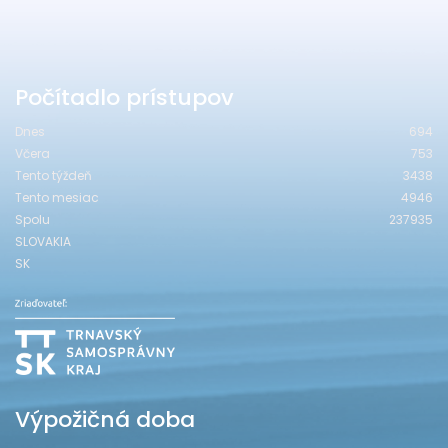
Počítadlo prístupov
Dnes
694
Včera
753
Tento týždeň
3438
Tento mesiac
4946
Spolu
237935
SLOVAKIA
SK
Výpožičná doba