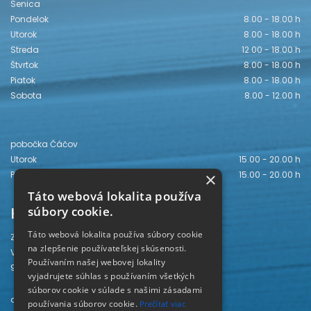
Senica
Pondelok
8.00 - 18.00 h
Utorok
8.00 - 18.00 h
Streda
12.00 - 18.00 h
Štvrtok
8.00 - 18.00 h
Piatok
8.00 - 18.00 h
Sobota
8.00 - 12.00 h
pobočka Čáčov
Utorok
15.00 - 20.00 h
Piatok
15.00 - 20.00 h
×
Táto webová lokalita používa
Kontakt
súbory cookie.
Táto webová lokalita používa súbory cookie
Záhorská knižnica
na zlepšenie používateľskej skúsenosti.
Vajanského 28
Používaním našej webovej lokality
905 01 Senica
vyjadrujete súhlas s používaním všetkých
súborov cookie v súlade s našimi zásadami
odd. beletrie 034/654 3780
používania súborov cookie.
Prečítať viac