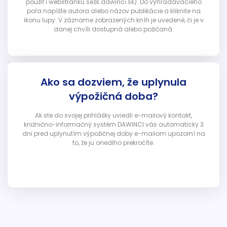
použiť i webstránku sezk.dawinci.sk). Do vyhľadávacieho
poľa napíšte autora alebo názov publikácie a kliknite na
ikonu lupy. V zázname zobrazených kníh je uvedené, či je v
danej chvíli dostupná alebo požičaná.
Ako sa dozviem, že uplynula
výpožičná doba?
Ak ste do svojej prihlášky uviedli e-mailový kontakt,
knižnično-informačný systém DAWINCI vás automaticky 3
dni pred uplynutím výpožičnej doby e-mailom upozorní na
to, že ju onedlho prekročíte.