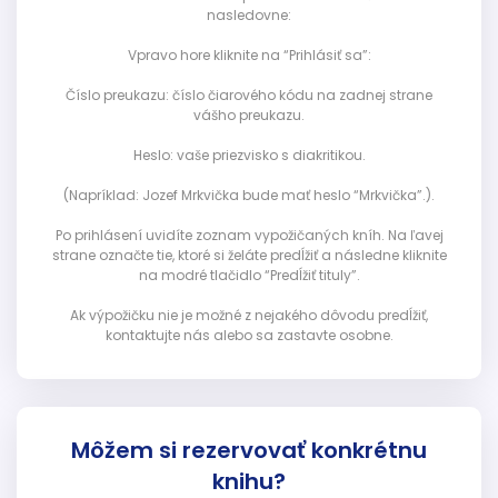
nasledovne:
Vpravo hore kliknite na “Prihlásiť sa”:
Číslo preukazu: číslo čiarového kódu na zadnej strane
vášho preukazu.
Heslo: vaše priezvisko s diakritikou.
(Napríklad: Jozef Mrkvička bude mať heslo “Mrkvička”.).
Po prihlásení uvidíte zoznam vypožičaných kníh. Na ľavej
strane označte tie, ktoré si želáte predĺžiť a následne kliknite
na modré tlačidlo “Predĺžiť tituly”.
Ak výpožičku nie je možné z nejakého dôvodu predĺžiť,
kontaktujte nás alebo sa zastavte osobne.
Môžem si rezervovať konkrétnu
knihu?