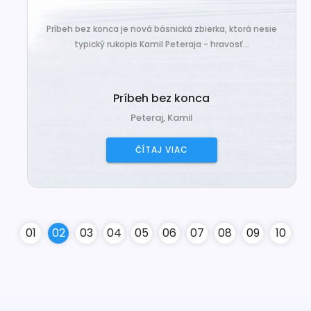
Príbeh bez konca je nová básnická zbierka, ktorá nesie
typický rukopis Kamil Peteraja - hravosť...
Príbeh bez konca
Peteraj, Kamil
ČÍTAJ VIAC
0
1
0
2
0
3
0
4
0
5
0
6
0
7
0
8
0
9
10