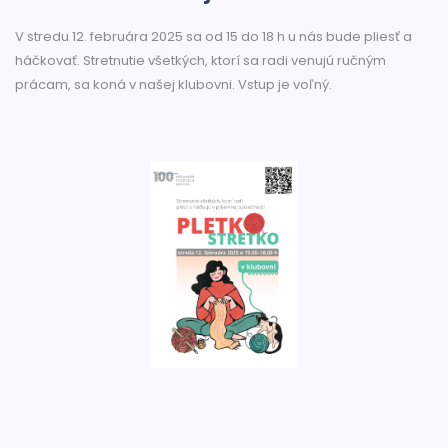
V stredu 12. februára 2025 sa od 15 do 18 h u nás bude pliesť a
háčkovať. Stretnutie všetkých, ktorí sa radi venujú ručným
prácam, sa koná v našej klubovni. Vstup je voľný.