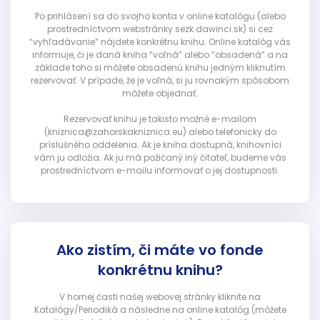
Po prihlásení sa do svojho konta v online katalógu (alebo
prostredníctvom webstránky sezk.dawinci.sk) si cez
“vyhľadávanie” nájdete konkrétnu knihu. Online katalóg vás
informuje, či je daná kniha “voľná” alebo “obsadená” a na
základe toho si môžete obsadenú knihu jedným kliknutím
rezervovať. V prípade, že je voľná, si ju rovnakým spôsobom
môžete objednať.
Rezervovať knihu je takisto možné e-mailom
(kniznica@zahorskakniznica.eu) alebo telefonicky do
príslušného oddelenia. Ak je kniha dostupná, knihovníci
vám ju odložia. Ak ju má požičaný iný čitateľ, budeme vás
prostredníctvom e-mailu informovať o jej dostupnosti.
Ako zistím, či máte vo fonde
konkrétnu knihu?
V hornej časti našej webovej stránky kliknite na
Katalógy/Periodiká a následne na online katalóg (môžete