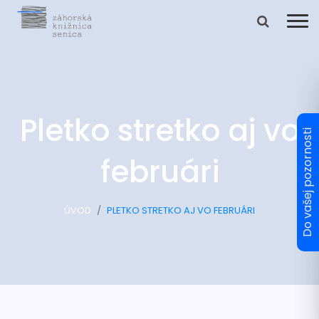
Pletko stretko aj vo
februári
ÚVOD
PLETKO STRETKO AJ VO FEBRUÁRI