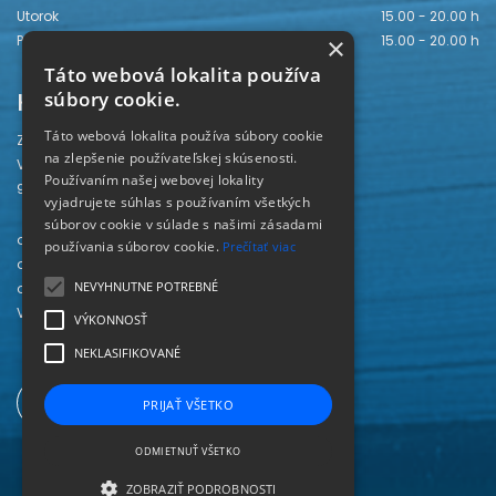
Utorok
15.00 - 20.00 h
Piatok
15.00 - 20.00 h
×
Táto webová lokalita používa
Kontakt
súbory cookie.
Táto webová lokalita používa súbory cookie
Záhorská knižnica
na zlepšenie používateľskej skúsenosti.
Vajanského 28
Používaním našej webovej lokality
905 01 Senica
vyjadrujete súhlas s používaním všetkých
súborov cookie v súlade s našimi zásadami
odd. beletrie 034/654 3780
používania súborov cookie.
Prečítať viac
odd. odbornej literatúry 034/651 2710
NEVYHNUTNE POTREBNÉ
odd. pre deti a mládež 034/654 6519
Viac kontaktov nájdete
TU
.
VÝKONNOSŤ
NEKLASIFIKOVANÉ
PRIJAŤ VŠETKO
ODMIETNUŤ VŠETKO
ZOBRAZIŤ PODROBNOSTI