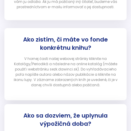
vám ju odložia. Ak ju má požičaný iný čitateľ, budeme vás
prostredníctvom e-mailu informovať o jej dostupnosti.
Ako zistím, či máte vo fonde
konkrétnu knihu?
V hornej časti našej webovej stránky kliknite na
Katalógy/Periodiká a následne na online katalóg (môžete
použiť i webstránku sezk.dawinci.sk). Do vyhľadávacieho
poľa napíšte autora alebo názov publikácie a kliknite na
ikonu lupy. V zázname zobrazených kníh je uvedené, či je v
danej chvíli dostupná alebo požičaná.
Ako sa dozviem, že uplynula
výpožičná doba?