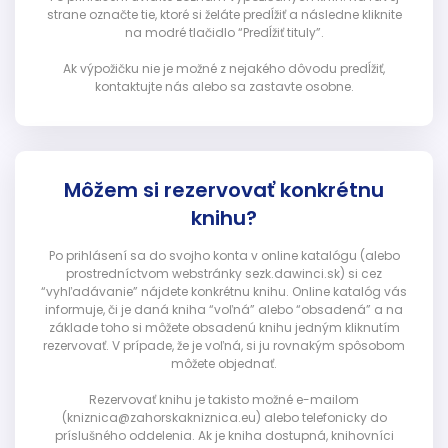
strane označte tie, ktoré si želáte predĺžiť a následne kliknite
na modré tlačidlo “Predĺžiť tituly”.
Ak výpožičku nie je možné z nejakého dôvodu predĺžiť,
kontaktujte nás alebo sa zastavte osobne.
Môžem si rezervovať konkrétnu
knihu?
Po prihlásení sa do svojho konta v online katalógu (alebo
prostredníctvom webstránky sezk.dawinci.sk) si cez
“vyhľadávanie” nájdete konkrétnu knihu. Online katalóg vás
informuje, či je daná kniha “voľná” alebo “obsadená” a na
základe toho si môžete obsadenú knihu jedným kliknutím
rezervovať. V prípade, že je voľná, si ju rovnakým spôsobom
môžete objednať.
Rezervovať knihu je takisto možné e-mailom
(kniznica@zahorskakniznica.eu) alebo telefonicky do
príslušného oddelenia. Ak je kniha dostupná, knihovníci