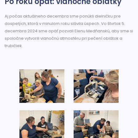
Po roku opäť: vianočné oblátky
Aj počas aktuálneho decembra sme ponúkli dielničku pre
dospelých, ktorá v minulom roku slávila úspech. Vo štvrtok 5.
decembra 2024 sme opäť pozvali Elenu Medňanskú, aby sme si
spoločne vytvorili vianočnú atmosféru pri pečení oblátok a
trubičiek.