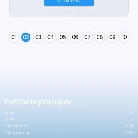
ČÍTAJ VIAC
0
1
0
2
0
3
0
4
0
5
0
6
0
7
0
8
0
9
10
Počítadlo prístupov
Dnes
30
Včera
753
Tento týždeň
2774
Tento mesiac
4282