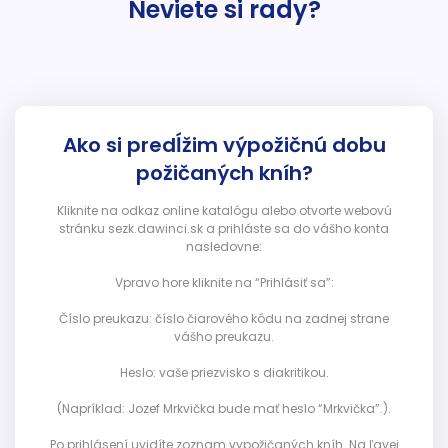
Neviete si rady?
Ako si predĺžim výpožičnú dobu
požičaných kníh?
Kliknite na odkaz online katalógu alebo otvorte webovú
stránku sezk.dawinci.sk a prihláste sa do vášho konta
nasledovne:
Vpravo hore kliknite na “Prihlásiť sa”:
Číslo preukazu: číslo čiarového kódu na zadnej strane
vášho preukazu.
Heslo: vaše priezvisko s diakritikou.
(Napríklad: Jozef Mrkvička bude mať heslo “Mrkvička”.).
Po prihlásení uvidíte zoznam vypožičaných kníh. Na ľavej