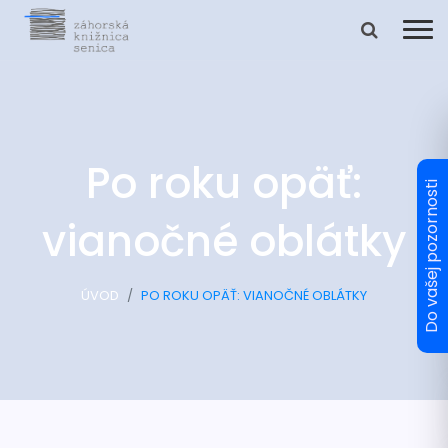
Po roku opäť:
vianočné oblátky
ÚVOD
PO ROKU OPÄŤ: VIANOČNÉ OBLÁTKY