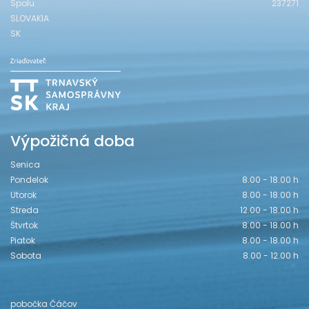
Spolu
237271
SLOVAKIA
SK
Výpožičná doba
Senica
Pondelok
8.00 - 18.00 h
Utorok
8.00 - 18.00 h
Streda
12.00 - 18.00 h
Štvrtok
8.00 - 18.00 h
Piatok
8.00 - 18.00 h
Sobota
8.00 - 12.00 h
pobočka Čáčov