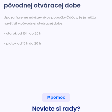
pôvodnej otváracej dobe
Upozorňujeme návštevníkov pobočky Čáčov, že ju môžu
navštíviť v pôvodnej otváracej dobe:
- utorok od 15 h do 20 h
- piatok od 15 h do 20 h
#pomoc
Neviete si rady?