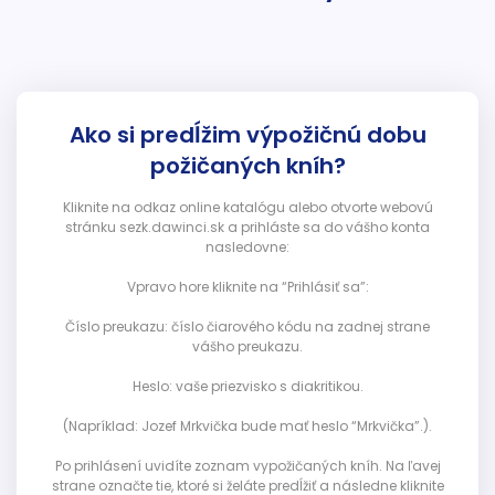
Ako si predĺžim výpožičnú dobu
požičaných kníh?
Kliknite na odkaz online katalógu alebo otvorte webovú
stránku sezk.dawinci.sk a prihláste sa do vášho konta
nasledovne:
Vpravo hore kliknite na “Prihlásiť sa”:
Číslo preukazu: číslo čiarového kódu na zadnej strane
vášho preukazu.
Heslo: vaše priezvisko s diakritikou.
(Napríklad: Jozef Mrkvička bude mať heslo “Mrkvička”.).
Po prihlásení uvidíte zoznam vypožičaných kníh. Na ľavej
strane označte tie, ktoré si želáte predĺžiť a následne kliknite