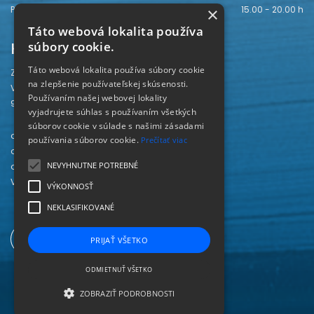
×
Piatok
15.00 - 20.00 h
Táto webová lokalita používa
Kontakt
súbory cookie.
Táto webová lokalita používa súbory cookie
Záhorská knižnica
na zlepšenie používateľskej skúsenosti.
Vajanského 28
Používaním našej webovej lokality
905 01 Senica
vyjadrujete súhlas s používaním všetkých
súborov cookie v súlade s našimi zásadami
odd. beletrie 034/654 3780
používania súborov cookie.
Prečítať viac
odd. odbornej literatúry 034/651 2710
NEVYHNUTNE POTREBNÉ
odd. pre deti a mládež 034/654 6519
Viac kontaktov nájdete
TU
.
VÝKONNOSŤ
NEKLASIFIKOVANÉ
PRIJAŤ VŠETKO
ODMIETNUŤ VŠETKO
ZOBRAZIŤ PODROBNOSTI