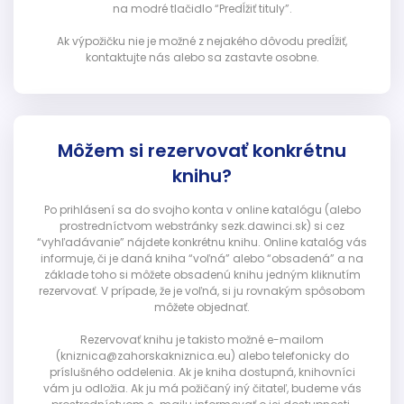
na modré tlačidlo “Predĺžiť tituly”.
Ak výpožičku nie je možné z nejakého dôvodu predĺžiť,
kontaktujte nás alebo sa zastavte osobne.
Môžem si rezervovať konkrétnu
knihu?
Po prihlásení sa do svojho konta v online katalógu (alebo
prostredníctvom webstránky sezk.dawinci.sk) si cez
“vyhľadávanie” nájdete konkrétnu knihu. Online katalóg vás
informuje, či je daná kniha “voľná” alebo “obsadená” a na
základe toho si môžete obsadenú knihu jedným kliknutím
rezervovať. V prípade, že je voľná, si ju rovnakým spôsobom
môžete objednať.
Rezervovať knihu je takisto možné e-mailom
(kniznica@zahorskakniznica.eu) alebo telefonicky do
príslušného oddelenia. Ak je kniha dostupná, knihovníci
vám ju odložia. Ak ju má požičaný iný čitateľ, budeme vás