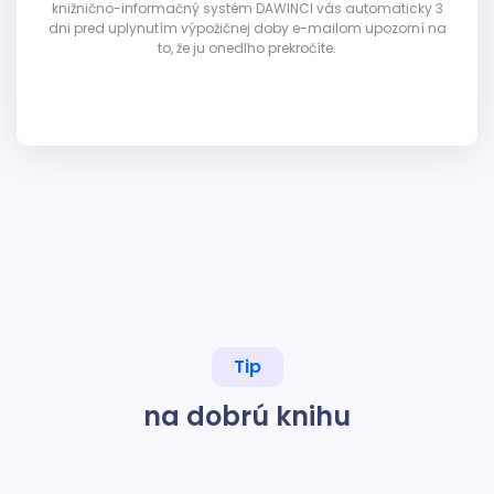
knižnično-informačný systém DAWINCI vás automaticky 3
dni pred uplynutím výpožičnej doby e-mailom upozorní na
to, že ju onedlho prekročíte.
Tip
na dobrú knihu