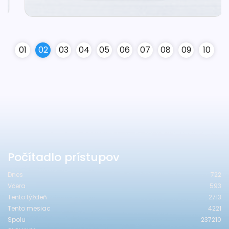
0
1
0
2
0
3
0
4
0
5
0
6
0
7
0
8
0
9
10
Počítadlo prístupov
Dnes
722
Včera
593
Tento týždeň
2713
Tento mesiac
4221
Spolu
237210