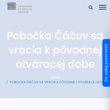
Pobočka Čáčov sa
vracia k pôvodnej
otváracej dobe
ÚVOD
POBOČKA ČÁČOV SA VRACIA K PÔVODNEJ OTVÁRACEJ DOBE