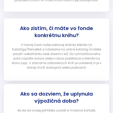
prostredníctvom e-mailu informovať o jej dostupnosti.
Ako zistím, či máte vo fonde
konkrétnu knihu?
V hornej časti našej webovej stránky kliknite na
Katalógy/Periodiká a následne na online katalóg (môžete
použiť i webstránku sezk.dawinci.sk). Do vyhľadávacieho
poľa napíšte autora alebo názov publikácie a kliknite na
ikonu lupy. V zázname zobrazených kníh je uvedené, či je v
danej chvíli dostupná alebo požičaná.
Ako sa dozviem, že uplynula
výpožičná doba?
Ak ste do svojej prihlášky uviedli e-mailový kontakt,