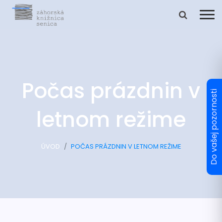
Počas prázdnin v
letnom režime
ÚVOD
POČAS PRÁZDNIN V LETNOM REŽIME