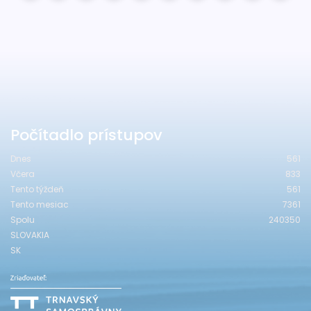
Počítadlo prístupov
Dnes
561
Včera
833
Tento týždeň
561
Tento mesiac
7361
Spolu
240350
SLOVAKIA
SK