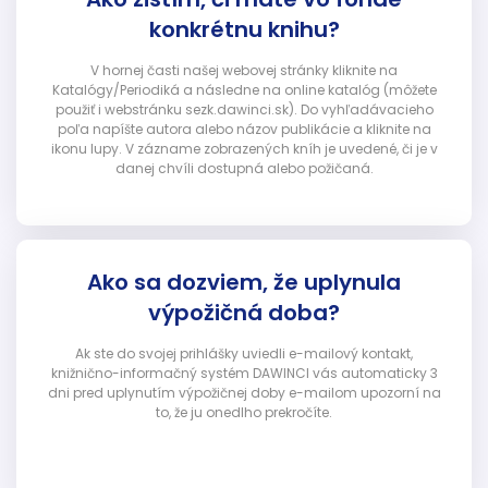
konkrétnu knihu?
V hornej časti našej webovej stránky kliknite na
Katalógy/Periodiká a následne na online katalóg (môžete
použiť i webstránku sezk.dawinci.sk). Do vyhľadávacieho
poľa napíšte autora alebo názov publikácie a kliknite na
ikonu lupy. V zázname zobrazených kníh je uvedené, či je v
danej chvíli dostupná alebo požičaná.
Ako sa dozviem, že uplynula
výpožičná doba?
Ak ste do svojej prihlášky uviedli e-mailový kontakt,
knižnično-informačný systém DAWINCI vás automaticky 3
dni pred uplynutím výpožičnej doby e-mailom upozorní na
to, že ju onedlho prekročíte.