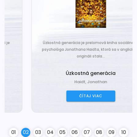
Úzkostná generácia je prelomová kniha sociálneho
psychológa Jonathana Haidta, ktorá sa v anglickom
origináli stala...
Úzkostná generácia
Haidt, Jonathan
ČÍTAJ VIAC
0
1
0
2
0
3
0
4
0
5
0
6
0
7
0
8
0
9
10