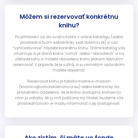
Môžem si rezervovať konkrétnu
knihu?
Po prihlásení sa do svojho konta v online katalógu (alebo
prostredníctvom webstránky sezk.dawinci.sk) si cez
“vyhľadávanie” nájdete konkrétnu knihu. Online katalóg vás
informuje, či je daná kniha “voľná” alebo “obsadená” a na
základe toho si môžete obsadenú knihu jedným kliknutím
rezervovať. V prípade, že je voľná, si ju rovnakým spôsobom
môžete objednať.
Rezervovať knihu je takisto možné e-mailom
(kniznica@zahorskakniznica.eu) alebo telefonicky do
príslušného oddelenia. Ak je kniha dostupná, knihovníci
vám ju odložia. Ak ju má požičaný iný čitateľ, budeme vás
prostredníctvom e-mailu informovať o jej dostupnosti.
Ako zistím, či máte vo fonde