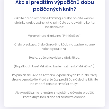
Ako si predĺžim výpožičnú dobu
požičaných kníh?
Kliknite na odkaz online katalógu alebo otvorte webovú
stránku sezk.dawinci.sk a prihláste sa do vášho konta
nasledovne:
Vpravo hore kliknite na “Prihlásiť sa”:
Číslo preukazu: číslo čiarového kódu na zadnej strane
vášho preukazu.
Heslo: vaše priezvisko s diakritikou.
(Napríklad: Jozef Mrkvička bude mať heslo “Mrkvička”.).
Po prihlásení uvidíte zoznam vypožičaných kníh. Na ľavej
strane označte tie, ktoré si želáte predĺžiť a následne kliknite
na modré tlačidlo “Predĺžiť tituly”.
Ak výpožičku nie je možné z nejakého dôvodu predĺžiť,
kontaktujte nás alebo sa zastavte osobne.