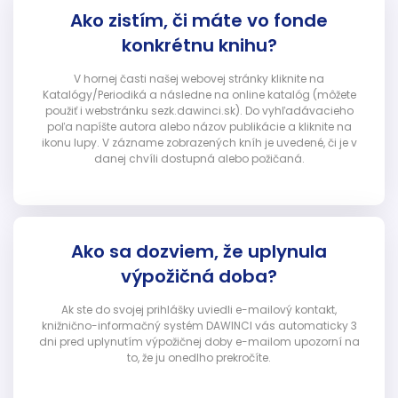
Ako zistím, či máte vo fonde
konkrétnu knihu?
V hornej časti našej webovej stránky kliknite na
Katalógy/Periodiká a následne na online katalóg (môžete
použiť i webstránku sezk.dawinci.sk). Do vyhľadávacieho
poľa napíšte autora alebo názov publikácie a kliknite na
ikonu lupy. V zázname zobrazených kníh je uvedené, či je v
danej chvíli dostupná alebo požičaná.
Ako sa dozviem, že uplynula
výpožičná doba?
Ak ste do svojej prihlášky uviedli e-mailový kontakt,
knižnično-informačný systém DAWINCI vás automaticky 3
dni pred uplynutím výpožičnej doby e-mailom upozorní na
to, že ju onedlho prekročíte.