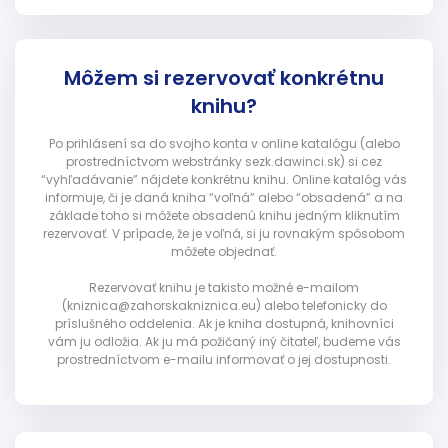
Môžem si rezervovať konkrétnu
knihu?
Po prihlásení sa do svojho konta v online katalógu (alebo
prostredníctvom webstránky sezk.dawinci.sk) si cez
“vyhľadávanie” nájdete konkrétnu knihu. Online katalóg vás
informuje, či je daná kniha “voľná” alebo “obsadená” a na
základe toho si môžete obsadenú knihu jedným kliknutím
rezervovať. V prípade, že je voľná, si ju rovnakým spôsobom
môžete objednať.
Rezervovať knihu je takisto možné e-mailom
(kniznica@zahorskakniznica.eu) alebo telefonicky do
príslušného oddelenia. Ak je kniha dostupná, knihovníci
vám ju odložia. Ak ju má požičaný iný čitateľ, budeme vás
prostredníctvom e-mailu informovať o jej dostupnosti.