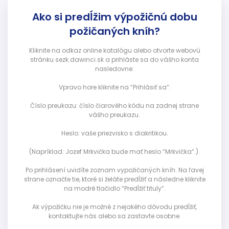
Ako si predĺžim výpožičnú dobu
požičaných kníh?
Kliknite na odkaz online katalógu alebo otvorte webovú
stránku sezk.dawinci.sk a prihláste sa do vášho konta
nasledovne:
Vpravo hore kliknite na “Prihlásiť sa”:
Číslo preukazu: číslo čiarového kódu na zadnej strane
vášho preukazu.
Heslo: vaše priezvisko s diakritikou.
(Napríklad: Jozef Mrkvička bude mať heslo “Mrkvička”.).
Po prihlásení uvidíte zoznam vypožičaných kníh. Na ľavej
strane označte tie, ktoré si želáte predĺžiť a následne kliknite
na modré tlačidlo “Predĺžiť tituly”.
Ak výpožičku nie je možné z nejakého dôvodu predĺžiť,
kontaktujte nás alebo sa zastavte osobne.