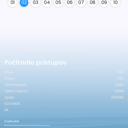
0
1
0
2
0
3
0
4
0
5
0
6
0
7
0
8
0
9
10
Počítadlo prístupov
Dnes
395
Včera
593
Tento týždeň
2386
Tento mesiac
3894
Spolu
236883
SLOVAKIA
SK