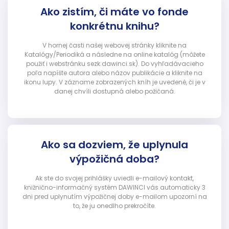
Ako zistím, či máte vo fonde
konkrétnu knihu?
V hornej časti našej webovej stránky kliknite na
Katalógy/Periodiká a následne na online katalóg (môžete
použiť i webstránku sezk.dawinci.sk). Do vyhľadávacieho
poľa napíšte autora alebo názov publikácie a kliknite na
ikonu lupy. V zázname zobrazených kníh je uvedené, či je v
danej chvíli dostupná alebo požičaná.
Ako sa dozviem, že uplynula
výpožičná doba?
Ak ste do svojej prihlášky uviedli e-mailový kontakt,
knižnično-informačný systém DAWINCI vás automaticky 3
dni pred uplynutím výpožičnej doby e-mailom upozorní na
to, že ju onedlho prekročíte.