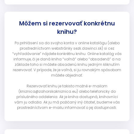
Môžem si rezervovať konkrétnu
knihu?
Po prihlásení sa do svojho konta v online katalógu (alebo
prostredníctvom webstránky sezk.dawinci.sk) si cez
“vyhľadávanie” nájdete konkrétnu knihu. Online katalóg vás
informuje, či je daná kniha “voľná” alebo “obsadená” a na
základe toho si môžete obsadenú knihu jedným kliknutím
rezervovať. V prípade, že je voľná, si ju rovnakým spôsobom
môžete objednať.
Rezervovať knihu je takisto možné e-mailom
(kniznica@zahorskakniznica.eu) alebo telefonicky do
príslušného oddelenia. Ak je kniha dostupná, knihovníci
vám ju odložia. Ak ju má požičaný iný čitateľ, budeme vás
prostredníctvom e-mailu informovať o jej dostupnosti.