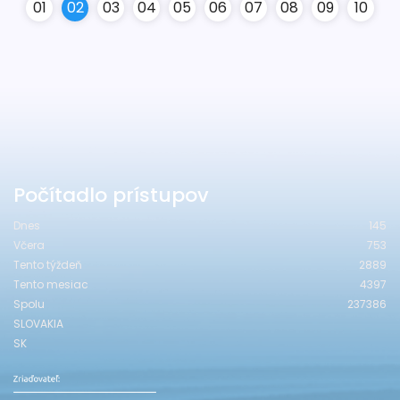
0
1
0
2
0
3
0
4
0
5
0
6
0
7
0
8
0
9
10
Počítadlo prístupov
Dnes
145
Včera
753
Tento týždeň
2889
Tento mesiac
4397
Spolu
237386
SLOVAKIA
SK