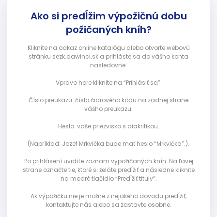
Ako si predĺžim výpožičnú dobu
požičaných kníh?
Kliknite na odkaz online katalógu alebo otvorte webovú
stránku sezk.dawinci.sk a prihláste sa do vášho konta
nasledovne:
Vpravo hore kliknite na “Prihlásiť sa”:
Číslo preukazu: číslo čiarového kódu na zadnej strane
vášho preukazu.
Heslo: vaše priezvisko s diakritikou.
(Napríklad: Jozef Mrkvička bude mať heslo “Mrkvička”.).
Po prihlásení uvidíte zoznam vypožičaných kníh. Na ľavej
strane označte tie, ktoré si želáte predĺžiť a následne kliknite
na modré tlačidlo “Predĺžiť tituly”.
Ak výpožičku nie je možné z nejakého dôvodu predĺžiť,
kontaktujte nás alebo sa zastavte osobne.