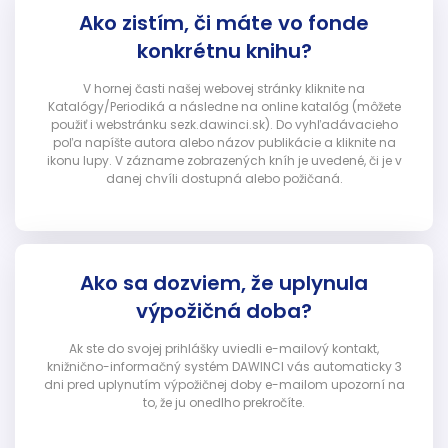
Ako zistím, či máte vo fonde
konkrétnu knihu?
V hornej časti našej webovej stránky kliknite na
Katalógy/Periodiká a následne na online katalóg (môžete
použiť i webstránku sezk.dawinci.sk). Do vyhľadávacieho
poľa napíšte autora alebo názov publikácie a kliknite na
ikonu lupy. V zázname zobrazených kníh je uvedené, či je v
danej chvíli dostupná alebo požičaná.
Ako sa dozviem, že uplynula
výpožičná doba?
Ak ste do svojej prihlášky uviedli e-mailový kontakt,
knižnično-informačný systém DAWINCI vás automaticky 3
dni pred uplynutím výpožičnej doby e-mailom upozorní na
to, že ju onedlho prekročíte.