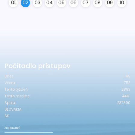
0
1
0
2
0
3
0
4
0
5
0
6
0
7
0
8
0
9
10
Počítadlo prístupov
Dnes
149
Včera
753
Tento týždeň
2893
Tento mesiac
4401
Spolu
237390
SLOVAKIA
SK