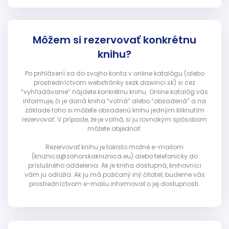
Môžem si rezervovať konkrétnu
knihu?
Po prihlásení sa do svojho konta v online katalógu (alebo
prostredníctvom webstránky sezk.dawinci.sk) si cez
“vyhľadávanie” nájdete konkrétnu knihu. Online katalóg vás
informuje, či je daná kniha “voľná” alebo “obsadená” a na
základe toho si môžete obsadenú knihu jedným kliknutím
rezervovať. V prípade, že je voľná, si ju rovnakým spôsobom
môžete objednať.
Rezervovať knihu je takisto možné e-mailom
(kniznica@zahorskakniznica.eu) alebo telefonicky do
príslušného oddelenia. Ak je kniha dostupná, knihovníci
vám ju odložia. Ak ju má požičaný iný čitateľ, budeme vás
prostredníctvom e-mailu informovať o jej dostupnosti.