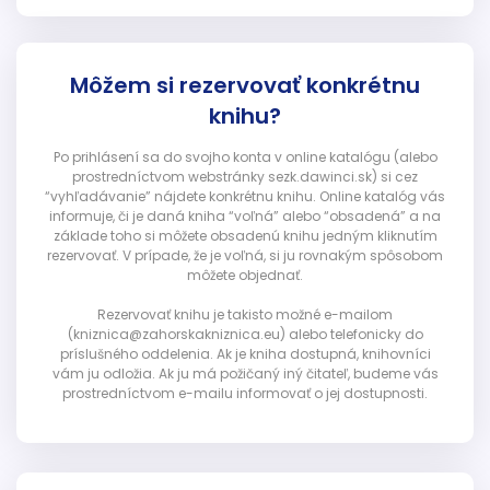
Môžem si rezervovať konkrétnu
knihu?
Po prihlásení sa do svojho konta v online katalógu (alebo
prostredníctvom webstránky sezk.dawinci.sk) si cez
“vyhľadávanie” nájdete konkrétnu knihu. Online katalóg vás
informuje, či je daná kniha “voľná” alebo “obsadená” a na
základe toho si môžete obsadenú knihu jedným kliknutím
rezervovať. V prípade, že je voľná, si ju rovnakým spôsobom
môžete objednať.
Rezervovať knihu je takisto možné e-mailom
(kniznica@zahorskakniznica.eu) alebo telefonicky do
príslušného oddelenia. Ak je kniha dostupná, knihovníci
vám ju odložia. Ak ju má požičaný iný čitateľ, budeme vás
prostredníctvom e-mailu informovať o jej dostupnosti.