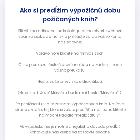
Ako si predĺžim výpožičnú dobu
požičaných kníh?
Kliknite na odkaz online katalógu alebo otvorte webovú
stránku sezk.dawinci.sk a prihláste sa do vášho konta
nasledovne:
Vpravo hore kliknite na “Prihlásiť sa”:
Číslo preukazu: číslo čiarového kódu na zadnej strane
vášho preukazu.
Heslo: vaše priezvisko s diakritikou.
(Napríklad: Jozef Mrkvička bude mať heslo “Mrkvička”.).
Po prihlásení uvidíte zoznam vypožičaných kníh. Na ľavej
strane označte tie, ktoré si želáte predĺžiť a následne kliknite
na modré tlačidlo “Predĺžiť tituly”.
Ak výpožičku nie je možné z nejakého dôvodu predĺžiť,
kontaktujte nás alebo sa zastavte osobne.