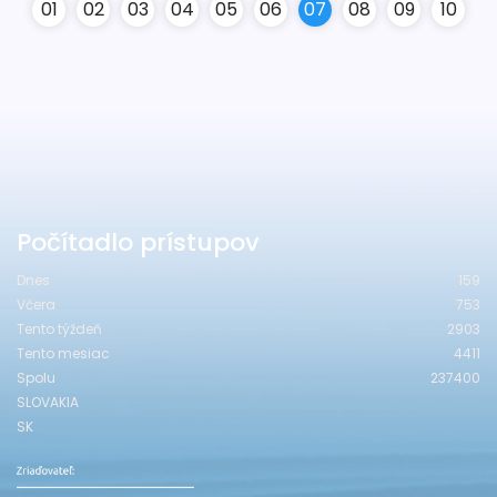
0
1
0
2
0
3
0
4
0
5
0
6
0
7
0
8
0
9
10
Počítadlo prístupov
Dnes
159
Včera
753
Tento týždeň
2903
Tento mesiac
4411
Spolu
237400
SLOVAKIA
SK