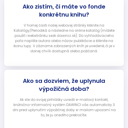
Ako zistím, či máte vo fonde
konkrétnu knihu?
V hornej časti našej webovej stránky kliknite na
Katalógy/Periodiká a následne na online katalóg (môžete
použiť i webstránku sezk.dawinci.sk). Do vyhľadávacieho
poľa napíšte autora alebo názov publikácie a kliknite na
ikonu lupy. V zázname zobrazených kníh je uvedené, či je v
danej chvíli dostupná alebo požičaná.
Ako sa dozviem, že uplynula
výpožičná doba?
Ak ste do svojej prihlášky uviedli e-mailový kontakt,
knižnično-informačný systém DAWINCI vás automaticky 3
dni pred uplynutím výpožičnej doby e-mailom upozorní na
to, že ju onedlho prekročíte.