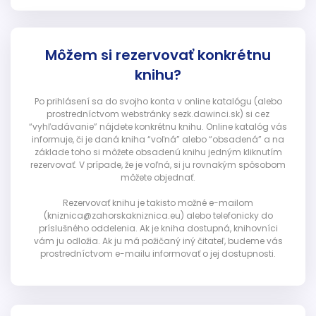
Môžem si rezervovať konkrétnu
knihu?
Po prihlásení sa do svojho konta v online katalógu (alebo
prostredníctvom webstránky sezk.dawinci.sk) si cez
“vyhľadávanie” nájdete konkrétnu knihu. Online katalóg vás
informuje, či je daná kniha “voľná” alebo “obsadená” a na
základe toho si môžete obsadenú knihu jedným kliknutím
rezervovať. V prípade, že je voľná, si ju rovnakým spôsobom
môžete objednať.
Rezervovať knihu je takisto možné e-mailom
(kniznica@zahorskakniznica.eu) alebo telefonicky do
príslušného oddelenia. Ak je kniha dostupná, knihovníci
vám ju odložia. Ak ju má požičaný iný čitateľ, budeme vás
prostredníctvom e-mailu informovať o jej dostupnosti.