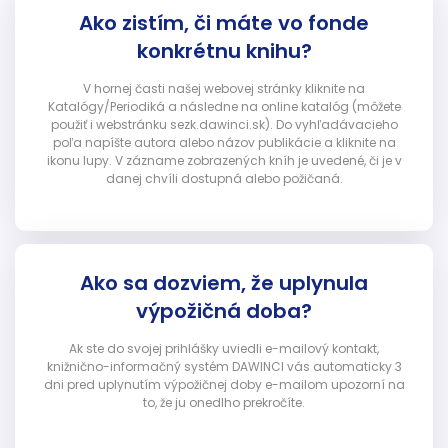
Ako zistím, či máte vo fonde
konkrétnu knihu?
V hornej časti našej webovej stránky kliknite na
Katalógy/Periodiká a následne na online katalóg (môžete
použiť i webstránku sezk.dawinci.sk). Do vyhľadávacieho
poľa napíšte autora alebo názov publikácie a kliknite na
ikonu lupy. V zázname zobrazených kníh je uvedené, či je v
danej chvíli dostupná alebo požičaná.
Ako sa dozviem, že uplynula
výpožičná doba?
Ak ste do svojej prihlášky uviedli e-mailový kontakt,
knižnično-informačný systém DAWINCI vás automaticky 3
dni pred uplynutím výpožičnej doby e-mailom upozorní na
to, že ju onedlho prekročíte.