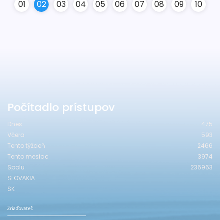
0
1
0
2
0
3
0
4
0
5
0
6
0
7
0
8
0
9
10
Počítadlo prístupov
Dnes
475
Včera
593
Tento týždeň
2466
Tento mesiac
3974
Spolu
236963
SLOVAKIA
SK