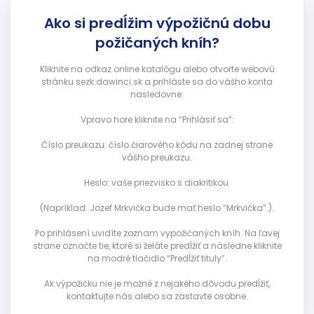
Ako si predĺžim výpožičnú dobu
požičaných kníh?
Kliknite na odkaz online katalógu alebo otvorte webovú
stránku sezk.dawinci.sk a prihláste sa do vášho konta
nasledovne:
Vpravo hore kliknite na “Prihlásiť sa”:
Číslo preukazu: číslo čiarového kódu na zadnej strane
vášho preukazu.
Heslo: vaše priezvisko s diakritikou.
(Napríklad: Jozef Mrkvička bude mať heslo “Mrkvička”.).
Po prihlásení uvidíte zoznam vypožičaných kníh. Na ľavej
strane označte tie, ktoré si želáte predĺžiť a následne kliknite
na modré tlačidlo “Predĺžiť tituly”.
Ak výpožičku nie je možné z nejakého dôvodu predĺžiť,
kontaktujte nás alebo sa zastavte osobne.