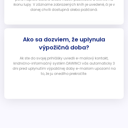
ikonu lupy. V zázname zobrazených kníh je uvedené, či je v
danej chvíli dostupná alebo požičaná.
Ako sa dozviem, že uplynula
výpožičná doba?
Ak ste do svojej prihlášky uviedli e-mailový kontakt,
knižnično-informačný systém DAWINCI vás automaticky 3
dni pred uplynutím výpožičnej doby e-mailom upozorní na
to, že ju onedlho prekročíte.