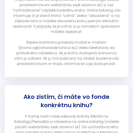
prostredníctvom webstránky sezk.dawinci.sk) si cez
“vyhľadávanie” nájdete konkrétnu knihu. Online katalóg vás
informuje, či je daná kniha “voľná” alebo “obsadená” a na
základe toho si môžete obsadenú knihu jedným kliknutím
rezervovať. V prípade, že je voľná, si ju rovnakým spôsobom
môžete objednať.
Rezervovať knihu je takisto možné e-mailom
(kniznica@zahorskakniznica.eu) alebo telefonicky do
príslušného oddelenia. Ak je kniha dostupná, knihovníci
vám ju odložia. Ak ju má požičaný iný čitateľ, budeme vás
prostredníctvom e-mailu informovať o jej dostupnosti.
Ako zistím, či máte vo fonde
konkrétnu knihu?
V hornej časti našej webovej stránky kliknite na
Katalógy/Periodiká a následne na online katalóg (môžete
použiť i webstránku sezk.dawinci.sk). Do vyhľadávacieho
poľa napíšte autora alebo názov publikácie a kliknite na