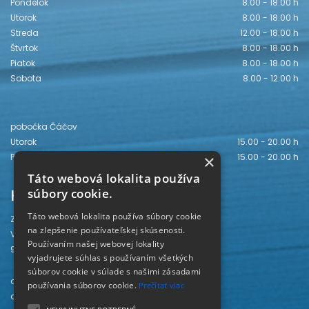
Pondelok
8.00 - 18.00 h
Utorok
8.00 - 18.00 h
Streda
12.00 - 18.00 h
Štvrtok
8.00 - 18.00 h
Piatok
8.00 - 18.00 h
Sobota
8.00 - 12.00 h
pobočka Čáčov
Utorok
15.00 - 20.00 h
Piatok
15.00 - 20.00 h
×
Táto webová lokalita používa
Kontakt
súbory cookie.
Táto webová lokalita používa súbory cookie
Záhorská knižnica
na zlepšenie používateľskej skúsenosti.
Vajanského 28
Používaním našej webovej lokality
905 01 Senica
vyjadrujete súhlas s používaním všetkých
súborov cookie v súlade s našimi zásadami
odd. beletrie 034/654 3780
používania súborov cookie.
Prečítať viac
odd. odbornej literatúry 034/651 2710