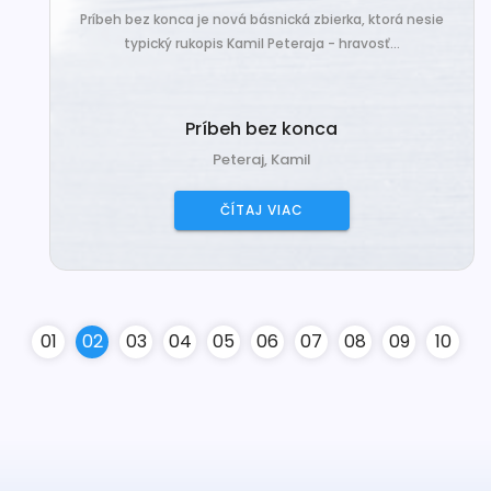
Príbeh bez konca je nová básnická zbierka, ktorá nesie
typický rukopis Kamil Peteraja - hravosť...
Príbeh bez konca
Peteraj, Kamil
ČÍTAJ VIAC
0
1
0
2
0
3
0
4
0
5
0
6
0
7
0
8
0
9
10