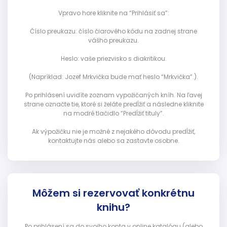
Vpravo hore kliknite na “Prihlásiť sa”:
Číslo preukazu: číslo čiarového kódu na zadnej strane
vášho preukazu.
Heslo: vaše priezvisko s diakritikou.
(Napríklad: Jozef Mrkvička bude mať heslo “Mrkvička”.).
Po prihlásení uvidíte zoznam vypožičaných kníh. Na ľavej
strane označte tie, ktoré si želáte predĺžiť a následne kliknite
na modré tlačidlo “Predĺžiť tituly”.
Ak výpožičku nie je možné z nejakého dôvodu predĺžiť,
kontaktujte nás alebo sa zastavte osobne.
Môžem si rezervovať konkrétnu
knihu?
Po prihlásení sa do svojho konta v online katalógu (alebo