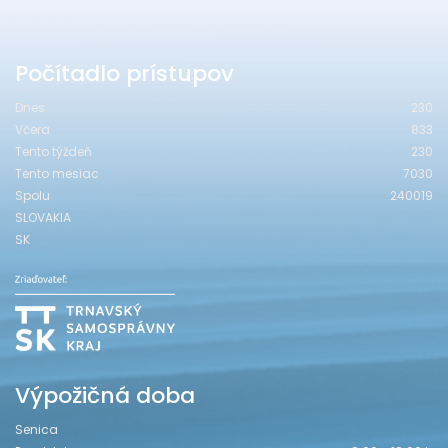
Počítadlo prístupov
Dnes
230
Včera
833
Tento týždeň
230
Tento mesiac
7030
Spolu
240019
SLOVAKIA
SK
Výpožičná doba
Senica