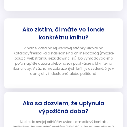
Ako zistím, či máte vo fonde
konkrétnu knihu?
V hornej časti našej webovej stránky kliknite na
Katalógy/Periodiká a následne na online katalóg (môžete
použiť i webstránku sezk.dawinci.sk). Do vyhľadávacieho
poľa napíšte autora alebo názov publikácie a kliknite na
ikonu lupy. V zázname zobrazených kníh je uvedené, či je v
danej chvíli dostupná alebo požičaná.
Ako sa dozviem, že uplynula
výpožičná doba?
Ak ste do svojej prihlášky uviedli e-mailový kontakt,
knižnično-informačný systém DAWINCI vás automaticky 3