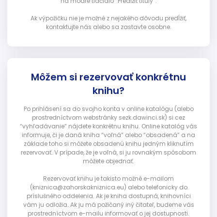
na modré tlačidlo “Predĺžiť tituly”.
Ak výpožičku nie je možné z nejakého dôvodu predĺžiť,
kontaktujte nás alebo sa zastavte osobne.
Môžem si rezervovať konkrétnu
knihu?
Po prihlásení sa do svojho konta v online katalógu (alebo
prostredníctvom webstránky sezk.dawinci.sk) si cez
“vyhľadávanie” nájdete konkrétnu knihu. Online katalóg vás
informuje, či je daná kniha “voľná” alebo “obsadená” a na
základe toho si môžete obsadenú knihu jedným kliknutím
rezervovať. V prípade, že je voľná, si ju rovnakým spôsobom
môžete objednať.
Rezervovať knihu je takisto možné e-mailom
(kniznica@zahorskakniznica.eu) alebo telefonicky do
príslušného oddelenia. Ak je kniha dostupná, knihovníci
vám ju odložia. Ak ju má požičaný iný čitateľ, budeme vás
prostredníctvom e-mailu informovať o jej dostupnosti.