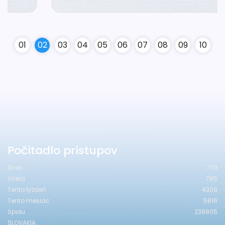
0
1
0
2
0
3
0
4
0
5
0
6
0
7
0
8
0
9
10
Počítadlo prístupov
Dnes
779
Včera
785
Tento týždeň
4308
Tento mesiac
5816
Spolu
238805
SLOVAKIA