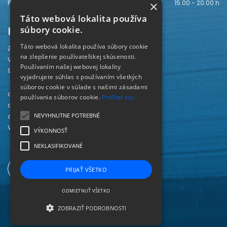
×
Piatok
15.00 - 20.00 h
Táto webová lokalita používa
Kontakt
súbory cookie.
Táto webová lokalita používa súbory cookie
Záhorská knižnica
na zlepšenie používateľskej skúsenosti.
Vajanského 28
Používaním našej webovej lokality
905 01 Senica
vyjadrujete súhlas s používaním všetkých
súborov cookie v súlade s našimi zásadami
odd. beletrie 034/654 3780
používania súborov cookie.
Prečítať viac
odd. odbornej literatúry 034/651 2710
NEVYHNUTNE POTREBNÉ
odd. pre deti a mládež 034/654 6519
Viac kontaktov nájdete
TU
.
VÝKONNOSŤ
NEKLASIFIKOVANÉ
PRIJAŤ VŠETKO
ODMIETNUŤ VŠETKO
ZOBRAZIŤ PODROBNOSTI