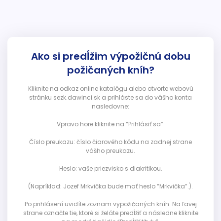
Ako si predĺžim výpožičnú dobu
požičaných kníh?
Kliknite na odkaz online katalógu alebo otvorte webovú
stránku sezk.dawinci.sk a prihláste sa do vášho konta
nasledovne:
Vpravo hore kliknite na “Prihlásiť sa”:
Číslo preukazu: číslo čiarového kódu na zadnej strane
vášho preukazu.
Heslo: vaše priezvisko s diakritikou.
(Napríklad: Jozef Mrkvička bude mať heslo “Mrkvička”.).
Po prihlásení uvidíte zoznam vypožičaných kníh. Na ľavej
strane označte tie, ktoré si želáte predĺžiť a následne kliknite