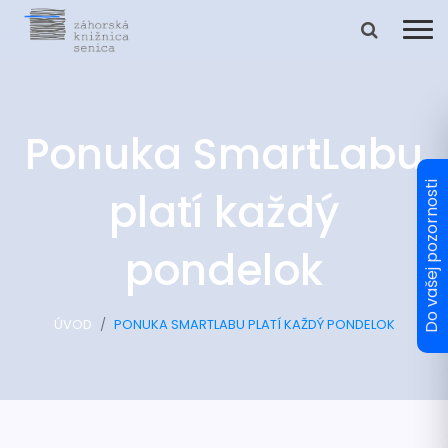
Ponuka SmartLabu
platí každý
pondelok
ÚVOD
PONUKA SMARTLABU PLATÍ KAŽDÝ PONDELOK