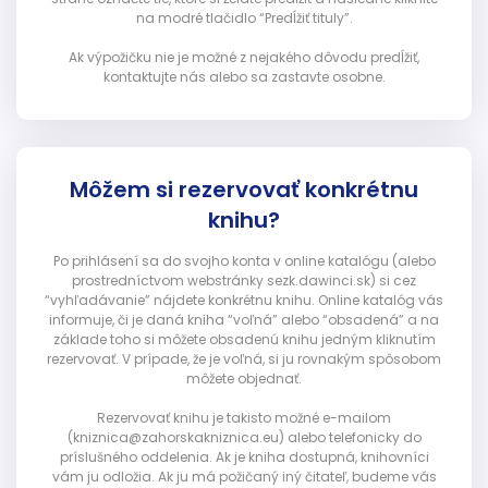
na modré tlačidlo “Predĺžiť tituly”.
Ak výpožičku nie je možné z nejakého dôvodu predĺžiť,
kontaktujte nás alebo sa zastavte osobne.
Môžem si rezervovať konkrétnu
knihu?
Po prihlásení sa do svojho konta v online katalógu (alebo
prostredníctvom webstránky sezk.dawinci.sk) si cez
“vyhľadávanie” nájdete konkrétnu knihu. Online katalóg vás
informuje, či je daná kniha “voľná” alebo “obsadená” a na
základe toho si môžete obsadenú knihu jedným kliknutím
rezervovať. V prípade, že je voľná, si ju rovnakým spôsobom
môžete objednať.
Rezervovať knihu je takisto možné e-mailom
(kniznica@zahorskakniznica.eu) alebo telefonicky do
príslušného oddelenia. Ak je kniha dostupná, knihovníci
vám ju odložia. Ak ju má požičaný iný čitateľ, budeme vás