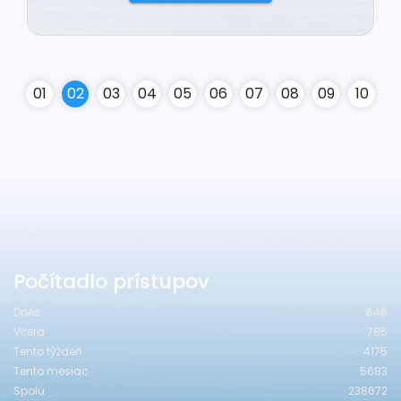
0
1
0
2
0
3
0
4
0
5
0
6
0
7
0
8
0
9
10
Počítadlo prístupov
Dnes
646
Včera
785
Tento týždeň
4175
Tento mesiac
5683
Spolu
238672