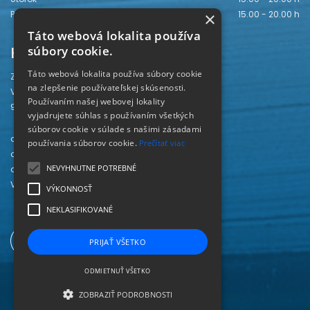
Piatok
15.00 - 20.00 h
×
Táto webová lokalita používa
Kontakt
súbory cookie.
Táto webová lokalita používa súbory cookie
Záhorská knižnica
na zlepšenie používateľskej skúsenosti.
Vajanského 28
Používaním našej webovej lokality
905 01 Senica
vyjadrujete súhlas s používaním všetkých
súborov cookie v súlade s našimi zásadami
odd. beletrie 034/654 3780
používania súborov cookie.
Prečítať viac
odd. odbornej literatúry 034/651 2710
NEVYHNUTNE POTREBNÉ
odd. pre deti a mládež 034/654 6519
Viac kontaktov nájdete
TU
.
VÝKONNOSŤ
NEKLASIFIKOVANÉ
PRIJAŤ VŠETKO
ODMIETNUŤ VŠETKO
ZOBRAZIŤ PODROBNOSTI