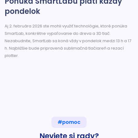
Ponuka SmartLabu platí každý
pondelok
Aj 2. februára 2026 ste mohli využiť technológie, ktoré ponúka
SmartLab, konkrétne vypaľovanie do dreva a 3D tlač.
Nezabudnite, SmartLab sa koná vždy v pondelok medzi 13 h a 17
h. Najbližšie bude pripravená sublimačná tlačiareň a rezací
plotter.
#pomoc
Neviete si rady?