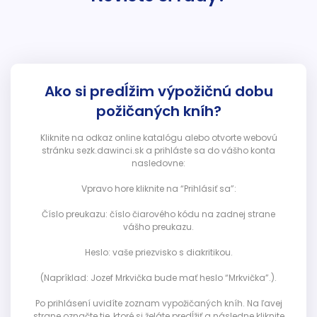
Ako si predĺžim výpožičnú dobu
požičaných kníh?
Kliknite na odkaz online katalógu alebo otvorte webovú
stránku sezk.dawinci.sk a prihláste sa do vášho konta
nasledovne:
Vpravo hore kliknite na “Prihlásiť sa”:
Číslo preukazu: číslo čiarového kódu na zadnej strane
vášho preukazu.
Heslo: vaše priezvisko s diakritikou.
(Napríklad: Jozef Mrkvička bude mať heslo “Mrkvička”.).
Po prihlásení uvidíte zoznam vypožičaných kníh. Na ľavej
strane označte tie, ktoré si želáte predĺžiť a následne kliknite