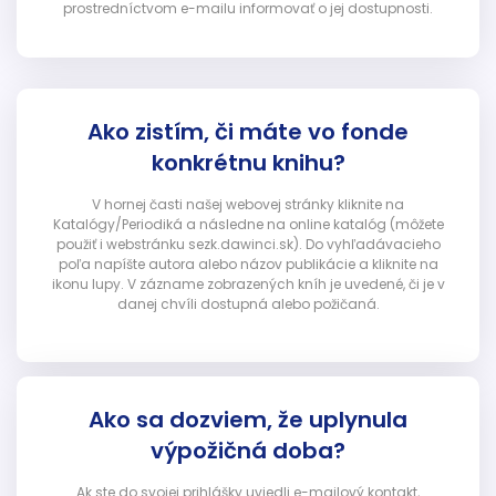
prostredníctvom e-mailu informovať o jej dostupnosti.
Ako zistím, či máte vo fonde
konkrétnu knihu?
V hornej časti našej webovej stránky kliknite na
Katalógy/Periodiká a následne na online katalóg (môžete
použiť i webstránku sezk.dawinci.sk). Do vyhľadávacieho
poľa napíšte autora alebo názov publikácie a kliknite na
ikonu lupy. V zázname zobrazených kníh je uvedené, či je v
danej chvíli dostupná alebo požičaná.
Ako sa dozviem, že uplynula
výpožičná doba?
Ak ste do svojej prihlášky uviedli e-mailový kontakt,