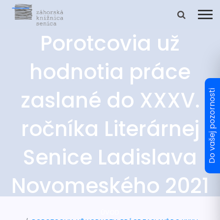
Porotcovia už
hodnotia práce
zaslané do XXXV.
ročníka Literárnej
Senice Ladislava
Novomeského 2021
ÚVOD