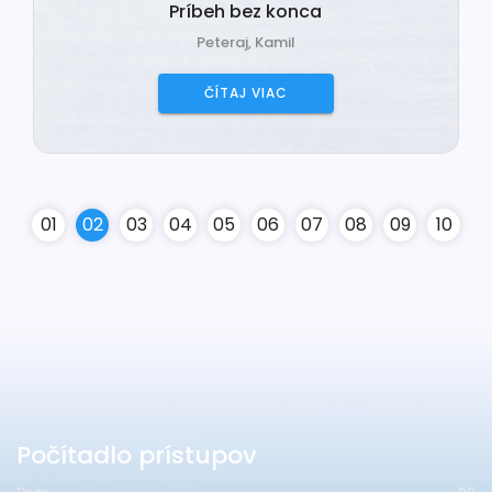
Príbeh bez konca
Peteraj, Kamil
ČÍTAJ VIAC
0
1
0
2
0
3
0
4
0
5
0
6
0
7
0
8
0
9
10
Počítadlo prístupov