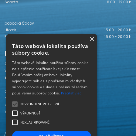
Sobota
8.00 - 12.00 h
pobočka Čáčov
Utorok
15.00 - 20.00 h
×
Piatok
15.00 - 20.00 h
Táto webová lokalita používa
Kontakt
súbory cookie.
Táto webová lokalita používa súbory cookie
Záhorská knižnica
na zlepšenie používateľskej skúsenosti.
Vajanského 28
Používaním našej webovej lokality
905 01 Senica
vyjadrujete súhlas s používaním všetkých
súborov cookie v súlade s našimi zásadami
odd. beletrie 034/654 3780
používania súborov cookie.
Prečítať viac
odd. odbornej literatúry 034/651 2710
NEVYHNUTNE POTREBNÉ
odd. pre deti a mládež 034/654 6519
Viac kontaktov nájdete
TU
.
VÝKONNOSŤ
NEKLASIFIKOVANÉ