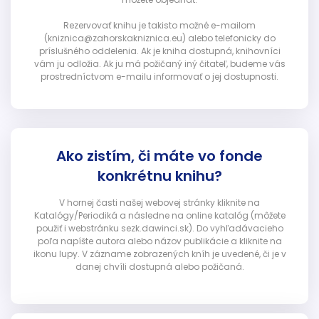
Rezervovať knihu je takisto možné e-mailom
(kniznica@zahorskakniznica.eu) alebo telefonicky do
príslušného oddelenia. Ak je kniha dostupná, knihovníci
vám ju odložia. Ak ju má požičaný iný čitateľ, budeme vás
prostredníctvom e-mailu informovať o jej dostupnosti.
Ako zistím, či máte vo fonde
konkrétnu knihu?
V hornej časti našej webovej stránky kliknite na
Katalógy/Periodiká a následne na online katalóg (môžete
použiť i webstránku sezk.dawinci.sk). Do vyhľadávacieho
poľa napíšte autora alebo názov publikácie a kliknite na
ikonu lupy. V zázname zobrazených kníh je uvedené, či je v
danej chvíli dostupná alebo požičaná.