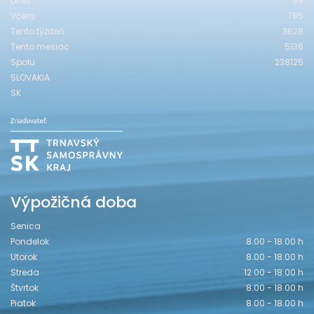
Dnes
99
Včera
785
Tento týždeň
3628
Tento mesiac
5136
Spolu
238125
SLOVAKIA
SK
Výpožičná doba
Senica
Pondelok
8.00 - 18.00 h
Utorok
8.00 - 18.00 h
Streda
12.00 - 18.00 h
Štvrtok
8.00 - 18.00 h
Piatok
8.00 - 18.00 h