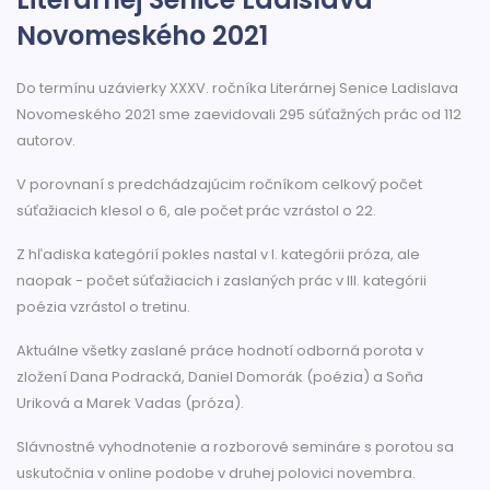
Novomeského 2021
Do termínu uzávierky XXXV. ročníka Literárnej Senice Ladislava
Novomeského 2021 sme zaevidovali 295 súťažných prác od 112
autorov.
V porovnaní s predchádzajúcim ročníkom celkový počet
súťažiacich klesol o 6, ale počet prác vzrástol o 22.
Z hľadiska kategórií pokles nastal v I. kategórii próza, ale
naopak - počet súťažiacich i zaslaných prác v III. kategórii
poézia vzrástol o tretinu.
Aktuálne všetky zaslané práce hodnotí odborná porota v
zložení Dana Podracká, Daniel Domorák (poézia) a Soňa
Uriková a Marek Vadas (próza).
Slávnostné vyhodnotenie a rozborové semináre s porotou sa
uskutočnia v online podobe v druhej polovici novembra.