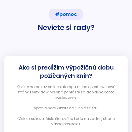
#pomoc
Neviete si rady?
Ako si predĺžim výpožičnú dobu
požičaných kníh?
Kliknite na odkaz online katalógu alebo otvorte webovú
stránku sezk.dawinci.sk a prihláste sa do vášho konta
nasledovne:
Vpravo hore kliknite na “Prihlásiť sa”:
Číslo preukazu: číslo čiarového kódu na zadnej strane
vášho preukazu.