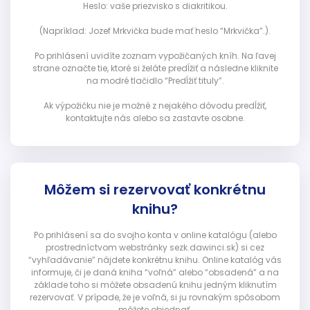
Heslo: vaše priezvisko s diakritikou.
(Napríklad: Jozef Mrkvička bude mať heslo “Mrkvička”.).
Po prihlásení uvidíte zoznam vypožičaných kníh. Na ľavej
strane označte tie, ktoré si želáte predĺžiť a následne kliknite
na modré tlačidlo “Predĺžiť tituly”.
Ak výpožičku nie je možné z nejakého dôvodu predĺžiť,
kontaktujte nás alebo sa zastavte osobne.
Môžem si rezervovať konkrétnu
knihu?
Po prihlásení sa do svojho konta v online katalógu (alebo
prostredníctvom webstránky sezk.dawinci.sk) si cez
“vyhľadávanie” nájdete konkrétnu knihu. Online katalóg vás
informuje, či je daná kniha “voľná” alebo “obsadená” a na
základe toho si môžete obsadenú knihu jedným kliknutím
rezervovať. V prípade, že je voľná, si ju rovnakým spôsobom
môžete objednať.