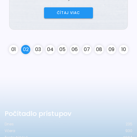
ČÍTAJ VIAC
0
1
0
2
0
3
0
4
0
5
0
6
0
7
0
8
0
9
10
Počítadlo prístupov
Dnes
235
Včera
930