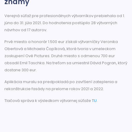
známy
Verejná súťaž pre profesionálnych výtvarníkov prebiehala od 1.
júna do 31. júla 2021. Do hodnotenia postúpilo 28 výtvarných
návrhov od 17 autorov.
Prvé miesto a honorár 1.500 eur získali výtvarníčky Veronika
Obertová a Michaela Čopíková, ktoré tvoria v umeleckom
zoskupení Ové Pictures. Druhé miesto s odmenou 700 eur
obsadil Emil Taschka. Na treťom sa umiestnil Dávid Pogran, ktorý
dostane 300 eur.
Aplikácia muralu sa predpokladá po zavŕšení zateplenia a
rekonštrukcie fasády na prelome rokov 2021 a 2022.
Tlačová správa k výsledkom výtvarnej súťaže
TU
.