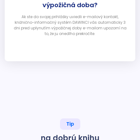
výpožičná doba?
Ak ste do svojej prihlášky uviedli e-mailový kontakt,
knižnično-informačný systém DAWINCI vás automaticky 3
dni pred uplynutím výpožičnej doby e-mailom upozorní na
to, že ju onedlho prekročíte.
Tip
na dobrú knihu