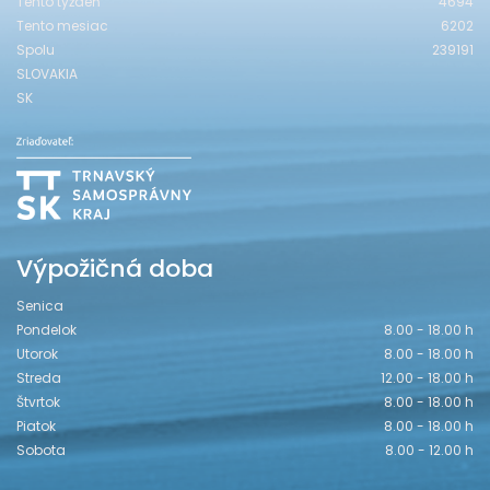
Tento týždeň
4694
Tento mesiac
6202
Spolu
239191
SLOVAKIA
SK
Výpožičná doba
Senica
Pondelok
8.00 - 18.00 h
Utorok
8.00 - 18.00 h
Streda
12.00 - 18.00 h
Štvrtok
8.00 - 18.00 h
Piatok
8.00 - 18.00 h
Sobota
8.00 - 12.00 h