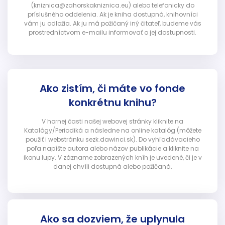
(kniznica@zahorskakniznica.eu) alebo telefonicky do
príslušného oddelenia. Ak je kniha dostupná, knihovníci
vám ju odložia. Ak ju má požičaný iný čitateľ, budeme vás
prostredníctvom e-mailu informovať o jej dostupnosti.
Ako zistím, či máte vo fonde
konkrétnu knihu?
V hornej časti našej webovej stránky kliknite na
Katalógy/Periodiká a následne na online katalóg (môžete
použiť i webstránku sezk.dawinci.sk). Do vyhľadávacieho
poľa napíšte autora alebo názov publikácie a kliknite na
ikonu lupy. V zázname zobrazených kníh je uvedené, či je v
danej chvíli dostupná alebo požičaná.
Ako sa dozviem, že uplynula