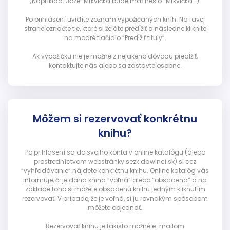
(Napríklad: Jozef Mrkvička bude mať heslo “Mrkvička”.).
Po prihlásení uvidíte zoznam vypožičaných kníh. Na ľavej
strane označte tie, ktoré si želáte predĺžiť a následne kliknite
na modré tlačidlo “Predĺžiť tituly”.
Ak výpožičku nie je možné z nejakého dôvodu predĺžiť,
kontaktujte nás alebo sa zastavte osobne.
Môžem si rezervovať konkrétnu
knihu?
Po prihlásení sa do svojho konta v online katalógu (alebo
prostredníctvom webstránky sezk.dawinci.sk) si cez
“vyhľadávanie” nájdete konkrétnu knihu. Online katalóg vás
informuje, či je daná kniha “voľná” alebo “obsadená” a na
základe toho si môžete obsadenú knihu jedným kliknutím
rezervovať. V prípade, že je voľná, si ju rovnakým spôsobom
môžete objednať.
Rezervovať knihu je takisto možné e-mailom