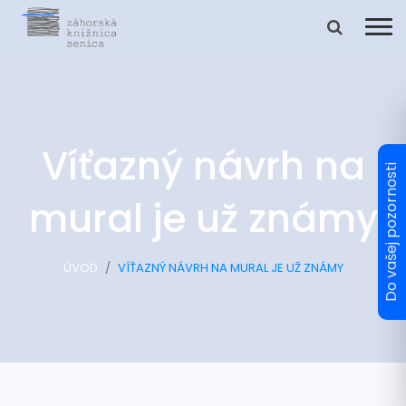
Víťazný návrh na
mural je už známy
ÚVOD
VÍŤAZNÝ NÁVRH NA MURAL JE UŽ ZNÁMY