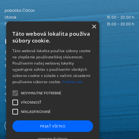
pobočka Čáčov
Utorok
15.00 - 20.00 h
Piatok
15.00 - 20.00 h
×
Táto webová lokalita používa
Kontakt
súbory cookie.
Táto webová lokalita používa súbory cookie
Záhorská knižnica
na zlepšenie používateľskej skúsenosti.
Vajanského 28
Používaním našej webovej lokality
905 01 Senica
vyjadrujete súhlas s používaním všetkých
súborov cookie v súlade s našimi zásadami
odd. beletrie 034/654 3780
používania súborov cookie.
Prečítať viac
odd. odbornej literatúry 034/651 2710
NEVYHNUTNE POTREBNÉ
odd. pre deti a mládež 034/654 6519
Viac kontaktov nájdete
TU
.
VÝKONNOSŤ
NEKLASIFIKOVANÉ
PRIJAŤ VŠETKO