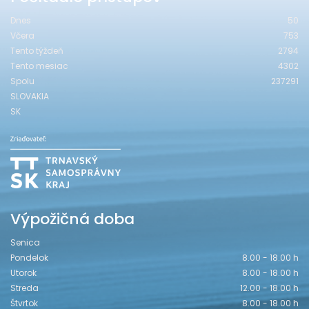
Dnes
50
Včera
753
Tento týždeň
2794
Tento mesiac
4302
Spolu
237291
SLOVAKIA
SK
Výpožičná doba
Senica
Pondelok
8.00 - 18.00 h
Utorok
8.00 - 18.00 h
Streda
12.00 - 18.00 h
Štvrtok
8.00 - 18.00 h