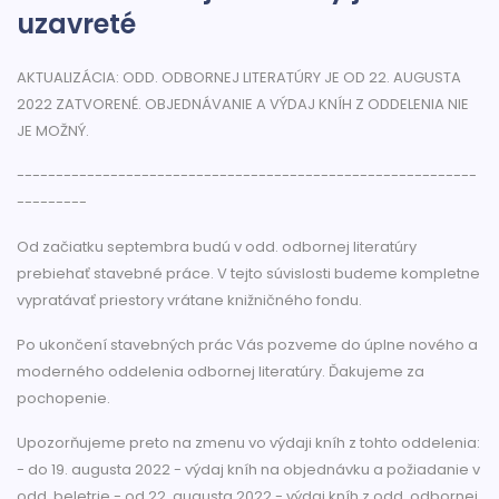
uzavreté
AKTUALIZÁCIA: ODD. ODBORNEJ LITERATÚRY JE OD 22. AUGUSTA
2022 ZATVORENÉ. OBJEDNÁVANIE A VÝDAJ KNÍH Z ODDELENIA NIE
JE MOŽNÝ.
-----------------------------------------------------------
---------
Od začiatku septembra budú v odd. odbornej literatúry
prebiehať stavebné práce. V tejto súvislosti budeme kompletne
vypratávať priestory vrátane knižničného fondu.
Po ukončení stavebných prác Vás pozveme do úplne nového a
moderného oddelenia odbornej literatúry. Ďakujeme za
pochopenie.
Upozorňujeme preto na zmenu vo výdaji kníh z tohto oddelenia:
- do 19. augusta 2022 - výdaj kníh na objednávku a požiadanie v
odd. beletrie - od 22. augusta 2022 - výdaj kníh z odd. odbornej