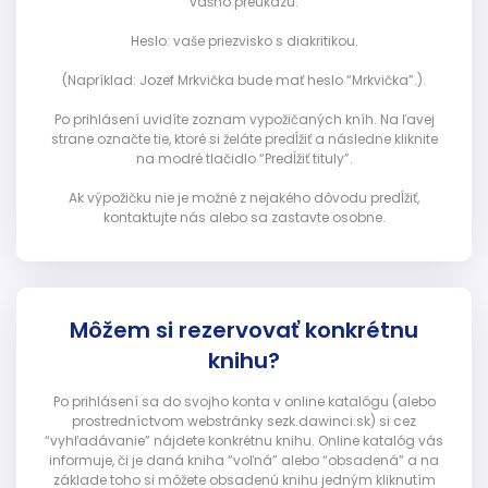
vášho preukazu.
Heslo: vaše priezvisko s diakritikou.
(Napríklad: Jozef Mrkvička bude mať heslo “Mrkvička”.).
Po prihlásení uvidíte zoznam vypožičaných kníh. Na ľavej
strane označte tie, ktoré si želáte predĺžiť a následne kliknite
na modré tlačidlo “Predĺžiť tituly”.
Ak výpožičku nie je možné z nejakého dôvodu predĺžiť,
kontaktujte nás alebo sa zastavte osobne.
Môžem si rezervovať konkrétnu
knihu?
Po prihlásení sa do svojho konta v online katalógu (alebo
prostredníctvom webstránky sezk.dawinci.sk) si cez
“vyhľadávanie” nájdete konkrétnu knihu. Online katalóg vás
informuje, či je daná kniha “voľná” alebo “obsadená” a na
základe toho si môžete obsadenú knihu jedným kliknutím