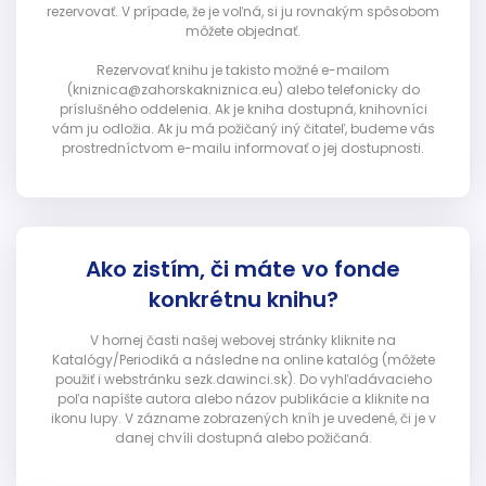
rezervovať. V prípade, že je voľná, si ju rovnakým spôsobom
môžete objednať.
Rezervovať knihu je takisto možné e-mailom
(kniznica@zahorskakniznica.eu) alebo telefonicky do
príslušného oddelenia. Ak je kniha dostupná, knihovníci
vám ju odložia. Ak ju má požičaný iný čitateľ, budeme vás
prostredníctvom e-mailu informovať o jej dostupnosti.
Ako zistím, či máte vo fonde
konkrétnu knihu?
V hornej časti našej webovej stránky kliknite na
Katalógy/Periodiká a následne na online katalóg (môžete
použiť i webstránku sezk.dawinci.sk). Do vyhľadávacieho
poľa napíšte autora alebo názov publikácie a kliknite na
ikonu lupy. V zázname zobrazených kníh je uvedené, či je v
danej chvíli dostupná alebo požičaná.