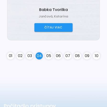
Babka Tvorilka
Jančová, Katarína
ČÍTAJ VIAC
0
1
0
2
0
3
0
4
0
5
0
6
0
7
0
8
0
9
10
Počítadlo prístupov