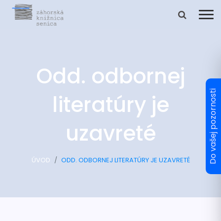
Odd. odbornej
literatúry je
uzavreté
ÚVOD
ODD. ODBORNEJ LITERATÚRY JE UZAVRETÉ