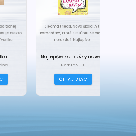
j
Siedma trieda. Nová škola. A tri
Čo ak váš van
ekto
kamarátky, ktoré si sľúbili, že nič ich
hrudka peria,
.
nerozdelí. Najlepšie...
a o
Najlepšie kamošky naveky
Vankú
Harrison, Lisi
Čerňa
ČÍTAJ VIAC
ČÍ