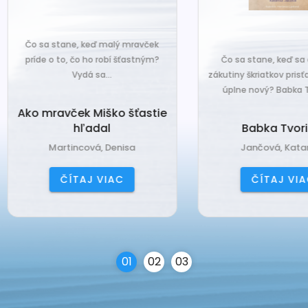
o sa stane, keď malý mravček
íde o to, čo ho robí šťastným?
Čo sa stane, keď sa do tiche
Vydá sa...
zákutiny škriatkov prisťahuje ni
úplne nový? Babka Tvorilka..
o mravček Miško šťastie
hľadal
Babka Tvorilka
Martincová, Denisa
Jančová, Katarína
ČÍTAJ VIAC
ČÍTAJ VIAC
0
1
0
2
0
3