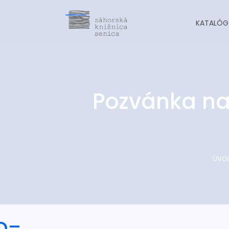
KATALÓG
Pozvánka na
ÚVO
o-