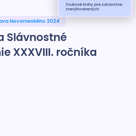
Zvukové knihy pre zdravotne
znevýhodnených
slava Novomeského 2024
a Slávnostné
e XXXVIII. ročníka