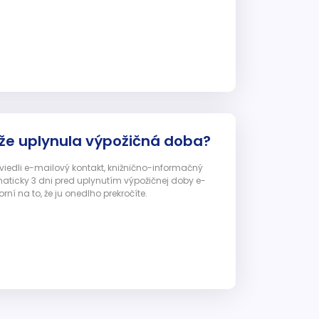
 že uplynula výpožičná doba?
 uviedli e-mailový kontakt, knižnično-informačný
ticky 3 dni pred uplynutím výpožičnej doby e-
ní na to, že ju onedlho prekročíte.