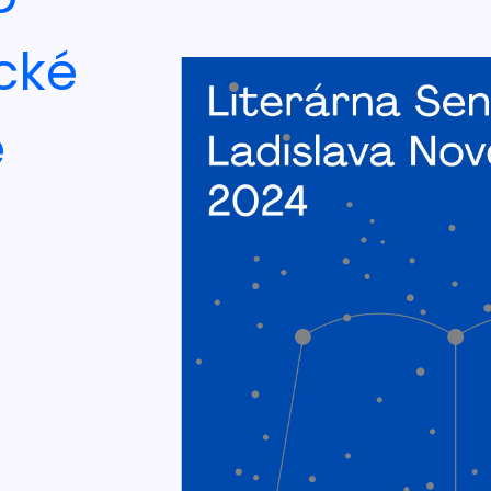
ické
e