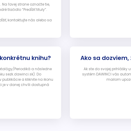
Na ľavej strane označte tie,
ré tlačidlo “Predĺžiť tituly”.
ĺžiť, kontaktujte nás alebo sa
 konkrétnu knihu?
Ako sa dozviem,
Katalógy/Periodiká a následne
Ak ste do svojej prihlášky
nku sezk.dawinci.sk). Do
systém DAWINCI vás automa
ublikácie a kliknite na ikonu
mailom upozor
i je v danej chvíli dostupná