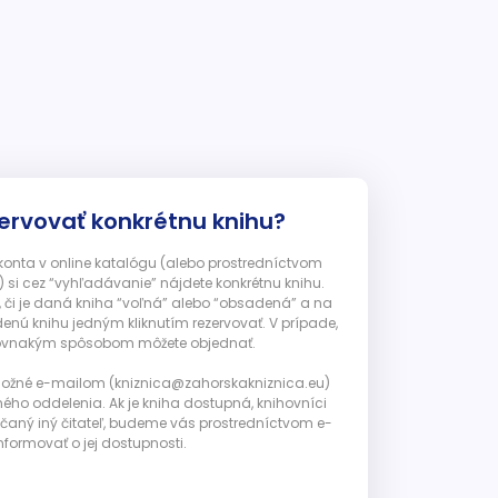
ervovať konkrétnu knihu?
 konta v online katalógu (alebo prostredníctvom
 si cez “vyhľadávanie” nájdete konkrétnu knihu.
, či je daná kniha “voľná” alebo “obsadená” a na
enú knihu jedným kliknutím rezervovať. V prípade,
ju rovnakým spôsobom môžete objednať.
 možné e-mailom (kniznica@zahorskakniznica.eu)
ného oddelenia. Ak je kniha dostupná, knihovníci
ičaný iný čitateľ, budeme vás prostredníctvom e-
nformovať o jej dostupnosti.