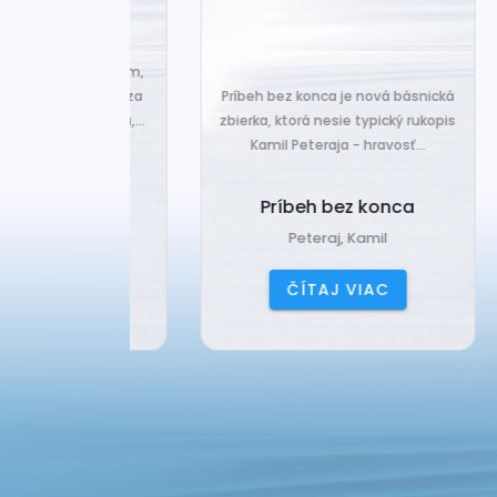
za len k tým,
Č
veľa. Prichádza
Príbeh bez konca je nová básnická
pr
 prázdnotu,...
zbierka, ktorá nesie typický rukopis
Kamil Peteraja - hravosť...
ia k
Ak
deniu
Príbeh bez konca
ana
Peteraj, Kamil
IAC
ČÍTAJ VIAC