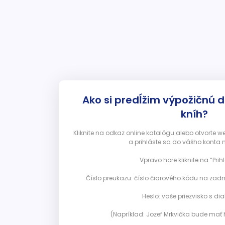
Ako si predĺžim výpožičnú 
kníh?
Kliknite na odkaz online katalógu alebo otvorte 
a prihláste sa do vášho konta 
Vpravo hore kliknite na “Prihl
Číslo preukazu: číslo čiarového kódu na zadn
Heslo: vaše priezvisko s diak
(Napríklad: Jozef Mrkvička bude mať h