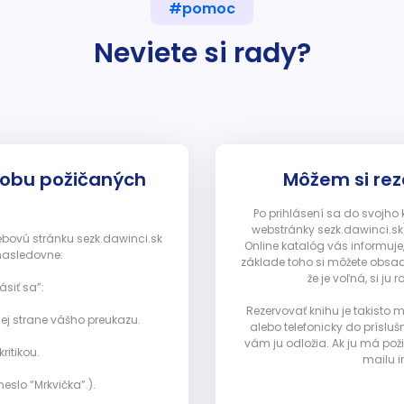
#pomoc
Neviete si rady?
dobu požičaných
Môžem si rez
Po prihlásení sa do svojho
webstránky sezk.dawinci.sk)
webovú stránku sezk.dawinci.sk
Online katalóg vás informuje
nasledovne:
základe toho si môžete obsad
že je voľná, si 
ásiť sa”:
Rezervovať knihu je takisto
ej strane vášho preukazu.
alebo telefonicky do prísluš
vám ju odložia. Ak ju má pož
ritikou.
mailu i
eslo “Mrkvička”.).