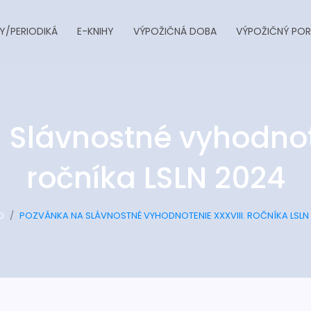
Y/PERIODIKÁ
E-KNIHY
VÝPOŽIČNÁ DOBA
VÝPOŽIČNÝ POR
 Slávnostné vyhodnote
ročníka LSLN 2024
D
POZVÁNKA NA SLÁVNOSTNÉ VYHODNOTENIE XXXVIII. ROČNÍKA LSLN