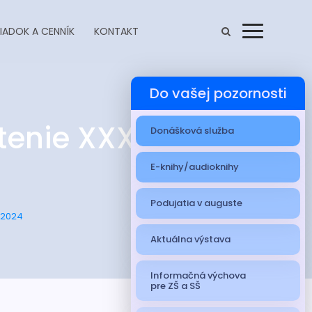
IADOK A CENNÍK
KONTAKT
Menu
Do vašej pozornosti
nie XXXVIII.
Donášková služba
E-knihy/audioknihy
Podujatia v auguste
 2024
Aktuálna výstava
Informačná výchova
pre ZŠ a SŠ