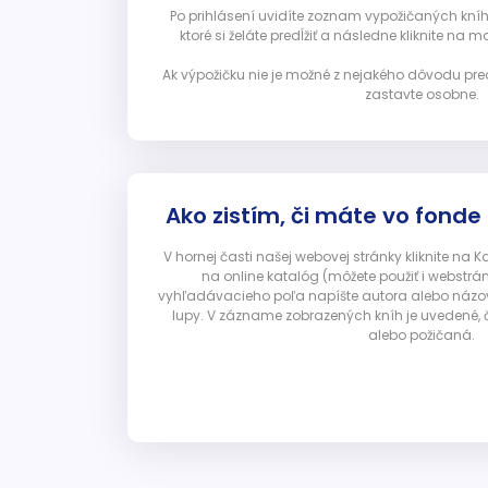
Po prihlásení uvidíte zoznam vypožičaných kníh. 
ktoré si želáte predĺžiť a následne kliknite na mod
Ak výpožičku nie je možné z nejakého dôvodu pred
zastavte osobne.
Ako zistím, či máte vo fonde
V hornej časti našej webovej stránky kliknite na 
na online katalóg (môžete použiť i webstrá
vyhľadávacieho poľa napíšte autora alebo názov p
lupy. V zázname zobrazených kníh je uvedené, č
alebo požičaná.