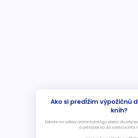
Ako si predĺžim výpožičnú 
kníh?
Kliknite na odkaz online katalógu alebo otvorte 
a prihláste sa do vášho konta 