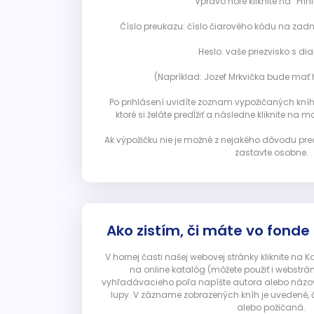
Vpravo hore kliknite na “Prihl
Číslo preukazu: číslo čiarového kódu na zadn
Heslo: vaše priezvisko s diak
(Napríklad: Jozef Mrkvička bude mať h
Po prihlásení uvidíte zoznam vypožičaných kníh. 
ktoré si želáte predĺžiť a následne kliknite na mod
Ak výpožičku nie je možné z nejakého dôvodu pred
zastavte osobne.
Ako zistím, či máte vo fonde
V hornej časti našej webovej stránky kliknite na 
na online katalóg (môžete použiť i webstrá
vyhľadávacieho poľa napíšte autora alebo názov p
lupy. V zázname zobrazených kníh je uvedené, č
alebo požičaná.