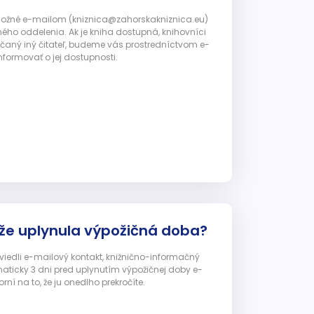
 možné e-mailom (kniznica@zahorskakniznica.eu)
ného oddelenia. Ak je kniha dostupná, knihovníci
ičaný iný čitateľ, budeme vás prostredníctvom e-
nformovať o jej dostupnosti.
 že uplynula výpožičná doba?
 uviedli e-mailový kontakt, knižnično-informačný
ticky 3 dni pred uplynutím výpožičnej doby e-
ní na to, že ju onedlho prekročíte.