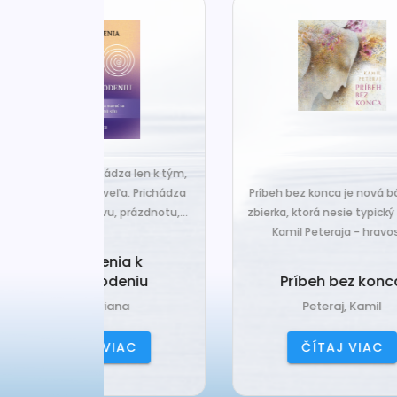
za len k tým,
Č
veľa. Prichádza
Príbeh bez konca je nová básnická
pr
 prázdnotu,...
zbierka, ktorá nesie typický rukopis
Kamil Peteraja - hravosť...
ia k
Ak
deniu
Príbeh bez konca
ana
Peteraj, Kamil
IAC
ČÍTAJ VIAC