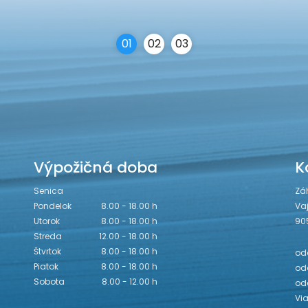
0
1
0
2
0
3
Výpožičná doba
K
Senica
Zá
Pondelok
8.00 - 18.00 h
Va
Utorok
8.00 - 18.00 h
90
Streda
12.00 - 18.00 h
Štvrtok
8.00 - 18.00 h
odd
Piatok
8.00 - 18.00 h
odd
Sobota
8.00 - 12.00 h
od
Vi