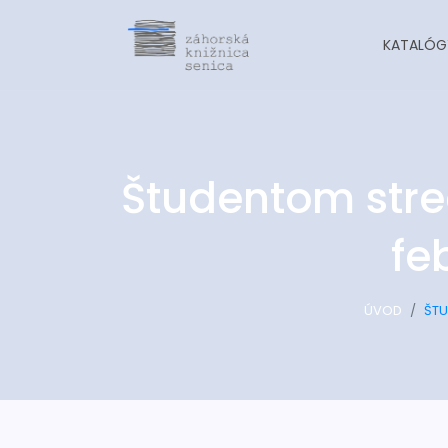
KATALÓG
Študentom str
fe
ÚVOD
ŠTU
-