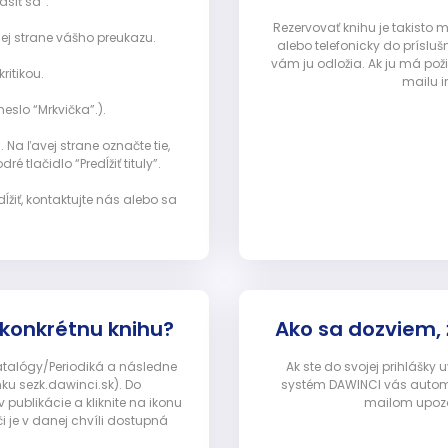
ásiť sa”:
Rezervovať knihu je takisto
ej strane vášho preukazu.
alebo telefonicky do prísluš
vám ju odložia. Ak ju má pož
ritikou.
mailu i
eslo “Mrkvička”.).
Na ľavej strane označte tie,
ré tlačidlo “Predĺžiť tituly”.
ĺžiť, kontaktujte nás alebo sa
 konkrétnu knihu?
Ako sa dozviem,
Katalógy/Periodiká a následne
Ak ste do svojej prihlášky
nku sezk.dawinci.sk). Do
systém DAWINCI vás automa
ublikácie a kliknite na ikonu
mailom upozor
i je v danej chvíli dostupná