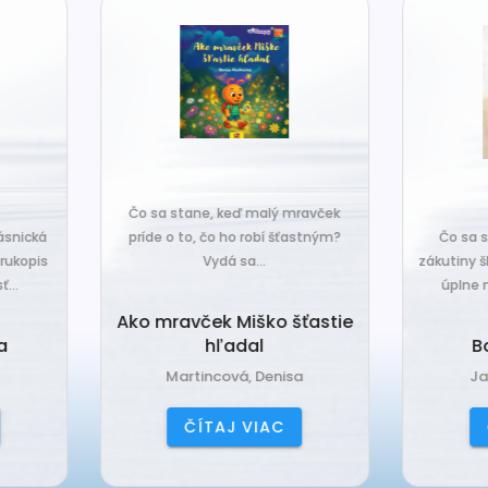
o sa stane, keď malý mravček
íde o to, čo ho robí šťastným?
Čo sa stane, keď sa do tiche
Vydá sa...
zákutiny škriatkov prisťahuje ni
úplne nový? Babka Tvorilka..
o mravček Miško šťastie
hľadal
Babka Tvorilka
Martincová, Denisa
Jančová, Katarína
ČÍTAJ VIAC
ČÍTAJ VIAC