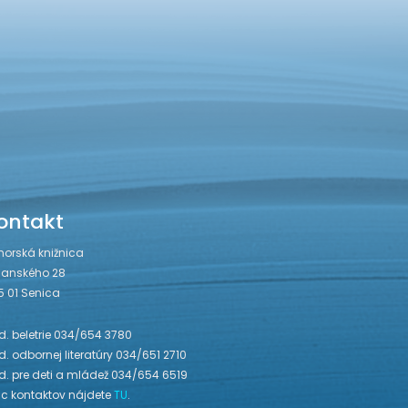
ontakt
horská knižnica
janského 28
5 01 Senica
. beletrie 034/654 3780
. odbornej literatúry 034/651 2710
d. pre deti a mládež 034/654 6519
ac kontaktov nájdete
TU
.