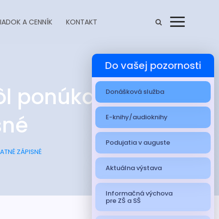
IADOK A CENNÍK
KONTAKT
Menu
Do vašej pozornosti
ôl ponúkame vo
Donášková služba
sné
E-knihy/audioknihy
Podujatia v auguste
ATNÉ ZÁPISNÉ
Aktuálna výstava
Informačná výchova
pre ZŠ a SŠ