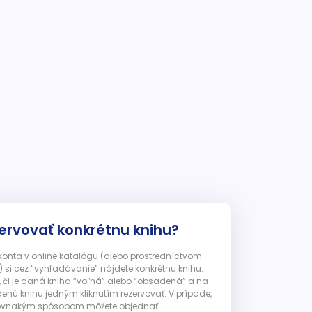
ervovať konkrétnu knihu?
 konta v online katalógu (alebo prostredníctvom
 si cez “vyhľadávanie” nájdete konkrétnu knihu.
, či je daná kniha “voľná” alebo “obsadená” a na
enú knihu jedným kliknutím rezervovať. V prípade,
ju rovnakým spôsobom môžete objednať.