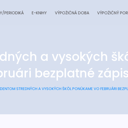
Y/PERIODIKÁ
E-KNIHY
VÝPOŽIČNÁ DOBA
VÝPOŽIČNÝ POR
edných a vysokých šk
bruári bezplatné zápi
DENTOM STREDNÝCH A VYSOKÝCH ŠKÔL PONÚKAME VO FEBRUÁRI BEZPL