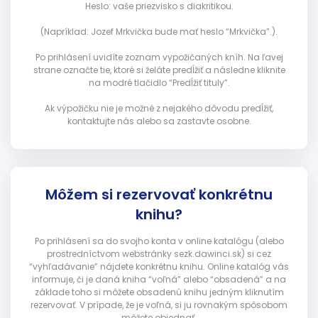
Heslo: vaše priezvisko s diakritikou.
(Napríklad: Jozef Mrkvička bude mať heslo “Mrkvička”.).
Po prihlásení uvidíte zoznam vypožičaných kníh. Na ľavej
strane označte tie, ktoré si želáte predĺžiť a následne kliknite
na modré tlačidlo “Predĺžiť tituly”.
Ak výpožičku nie je možné z nejakého dôvodu predĺžiť,
kontaktujte nás alebo sa zastavte osobne.
Môžem si rezervovať konkrétnu
knihu?
Po prihlásení sa do svojho konta v online katalógu (alebo
prostredníctvom webstránky sezk.dawinci.sk) si cez
“vyhľadávanie” nájdete konkrétnu knihu. Online katalóg vás
informuje, či je daná kniha “voľná” alebo “obsadená” a na
základe toho si môžete obsadenú knihu jedným kliknutím
rezervovať. V prípade, že je voľná, si ju rovnakým spôsobom
môžete objednať.