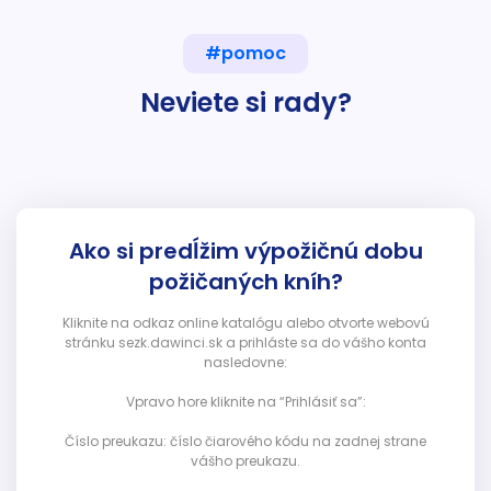
#pomoc
Neviete si rady?
Ako si predĺžim výpožičnú dobu
požičaných kníh?
Kliknite na odkaz online katalógu alebo otvorte webovú
stránku sezk.dawinci.sk a prihláste sa do vášho konta
nasledovne:
Vpravo hore kliknite na “Prihlásiť sa”:
Číslo preukazu: číslo čiarového kódu na zadnej strane
vášho preukazu.