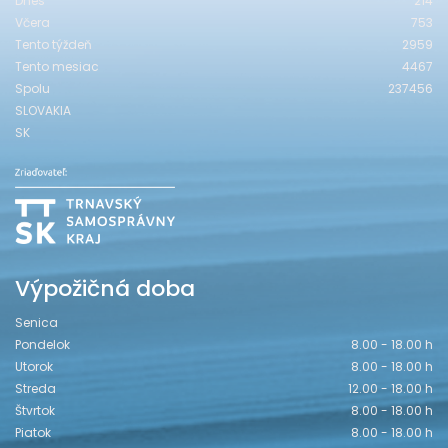
Dnes
214
Včera
753
Tento týždeň
2959
Tento mesiac
4467
Spolu
237456
SLOVAKIA
SK
Výpožičná doba
Senica
Pondelok
8.00 - 18.00 h
Utorok
8.00 - 18.00 h
Streda
12.00 - 18.00 h
Štvrtok
8.00 - 18.00 h
Piatok
8.00 - 18.00 h