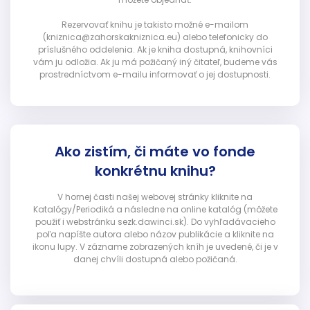
Rezervovať knihu je takisto možné e-mailom
(kniznica@zahorskakniznica.eu) alebo telefonicky do
príslušného oddelenia. Ak je kniha dostupná, knihovníci
vám ju odložia. Ak ju má požičaný iný čitateľ, budeme vás
prostredníctvom e-mailu informovať o jej dostupnosti.
Ako zistím, či máte vo fonde
konkrétnu knihu?
V hornej časti našej webovej stránky kliknite na
Katalógy/Periodiká a následne na online katalóg (môžete
použiť i webstránku sezk.dawinci.sk). Do vyhľadávacieho
poľa napíšte autora alebo názov publikácie a kliknite na
ikonu lupy. V zázname zobrazených kníh je uvedené, či je v
danej chvíli dostupná alebo požičaná.