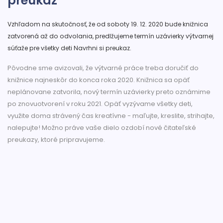
preukaz
Vzhľadom na skutočnosť, že od soboty 19. 12. 2020 bude knižnica
zatvorená až do odvolania, predlžujeme termín uzávierky výtvarnej
súťaže pre všetky deti Navrhni si preukaz.
Pôvodne sme avizovali, že výtvarné práce treba doručiť do
knižnice najneskôr do konca roka 2020. Knižnica sa opäť
neplánovane zatvorila, nový termín uzávierky preto oznámime
po znovuotvorení v roku 2021. Opäť vyzývame všetky deti,
využite doma strávený čas kreatívne - maľujte, kreslite, strihajte,
nalepujte! Možno práve vaše dielo ozdobí nové čitateľské
preukazy, ktoré pripravujeme.