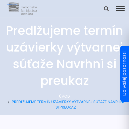
Predlžujeme termín
uzávierky výtvarnej
súťaže Navrhni si
preukaz
ÚVOD
PREDLŽUJEME TERMÍN UZÁVIERKY VÝTVARNEJ SÚŤAŽE NAVRHNI
SI PREUKAZ