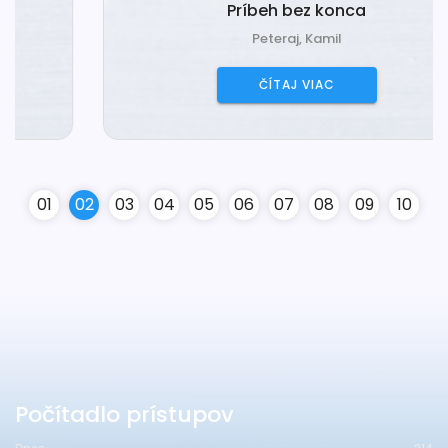
Príbeh bez konca
Peteraj, Kamil
ČÍTAJ VIAC
0
1
0
2
0
3
0
4
0
5
0
6
0
7
0
8
0
9
10
Počítadlo prístupov