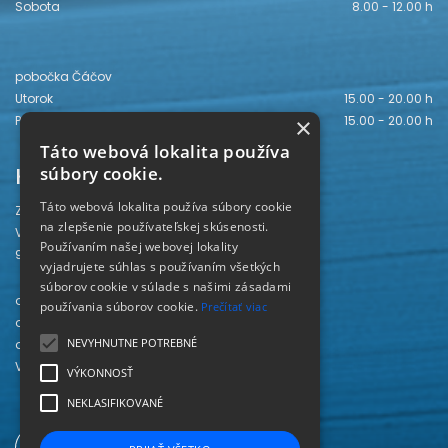
Sobota
8.00 - 12.00 h
pobočka Čáčov
Utorok
15.00 - 20.00 h
×
Piatok
15.00 - 20.00 h
Táto webová lokalita používa
Kontakt
súbory cookie.
Táto webová lokalita používa súbory cookie
Záhorská knižnica
na zlepšenie používateľskej skúsenosti.
Vajanského 28
Používaním našej webovej lokality
905 01 Senica
vyjadrujete súhlas s používaním všetkých
súborov cookie v súlade s našimi zásadami
odd. beletrie 034/654 3780
používania súborov cookie.
Prečítať viac
odd. odbornej literatúry 034/651 2710
NEVYHNUTNE POTREBNÉ
odd. pre deti a mládež 034/654 6519
Viac kontaktov nájdete
TU
.
VÝKONNOSŤ
NEKLASIFIKOVANÉ