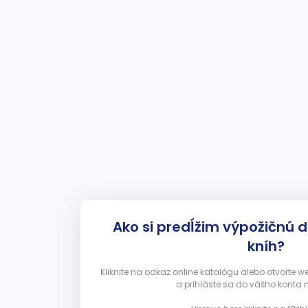
Ako si predĺžim výpožičnú 
kníh?
Kliknite na odkaz online katalógu alebo otvorte 
a prihláste sa do vášho konta 