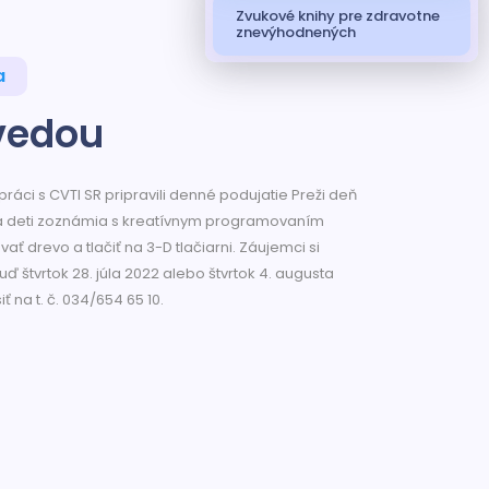
Zvukové knihy pre zdravotne
znevýhodnených
a
 vedou
práci s CVTI SR pripravili denné podujatie Preži deň
 sa deti zoznámia s kreatívnym programovaním
ať drevo a tlačiť na 3-D tlačiarni. Záujemci si
ď štvrtok 28. júla 2022 alebo štvrtok 4. augusta
ť na t. č. 034/654 65 10.