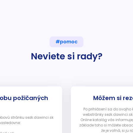
#pomoc
Neviete si rady?
dobu požičaných
Môžem si rez
Po prihlásení sa do svojho
webstránky sezk.dawinci.sk)
webovú stránku sezk.dawinci.sk
Online katalóg vás informuje
nasledovne:
základe toho si môžete obsad
že je voľná, si 