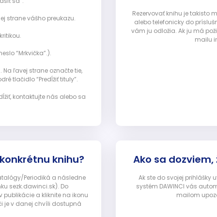
ásiť sa”:
Rezervovať knihu je takisto
ej strane vášho preukazu.
alebo telefonicky do prísluš
vám ju odložia. Ak ju má pož
ritikou.
mailu i
eslo “Mrkvička”.).
Na ľavej strane označte tie,
ré tlačidlo “Predĺžiť tituly”.
ĺžiť, kontaktujte nás alebo sa
 konkrétnu knihu?
Ako sa dozviem,
Katalógy/Periodiká a následne
Ak ste do svojej prihlášky
nku sezk.dawinci.sk). Do
systém DAWINCI vás automa
ublikácie a kliknite na ikonu
mailom upozor
i je v danej chvíli dostupná