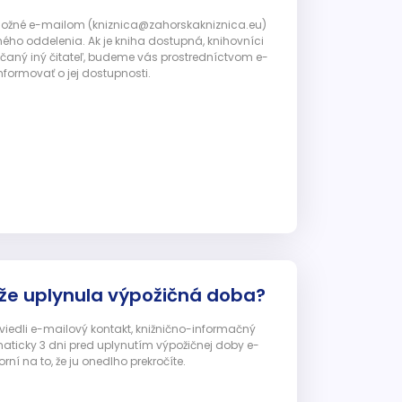
 možné e-mailom (kniznica@zahorskakniznica.eu)
ného oddelenia. Ak je kniha dostupná, knihovníci
ičaný iný čitateľ, budeme vás prostredníctvom e-
nformovať o jej dostupnosti.
 že uplynula výpožičná doba?
 uviedli e-mailový kontakt, knižnično-informačný
ticky 3 dni pred uplynutím výpožičnej doby e-
ní na to, že ju onedlho prekročíte.