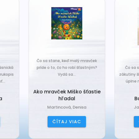
o sa stane, keď malý mravček
íde o to, čo ho robí šťastným?
Čo sa stane, keď sa do tiche
Vydá sa...
zákutiny škriatkov prisťahuje ni
úplne nový? Babka Tvorilka..
o mravček Miško šťastie
hľadal
Babka Tvorilka
Martincová, Denisa
Jančová, Katarína
ČÍTAJ VIAC
ČÍTAJ VIAC