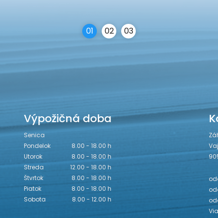
0
1
0
2
0
3
Výpožičná doba
K
Senica
Zá
Pondelok
8.00 - 18.00 h
Va
Utorok
8.00 - 18.00 h
90
Streda
12.00 - 18.00 h
Štvrtok
8.00 - 18.00 h
odd
Piatok
8.00 - 18.00 h
odd
Sobota
8.00 - 12.00 h
od
Vi