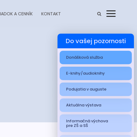
IADOK A CENNÍK
KONTAKT
Menu
Do vašej pozornosti
Donášková služba
E-knihy/audioknihy
Podujatia v auguste
Aktuálna výstava
Informačná výchova
pre ZŠ a SŠ