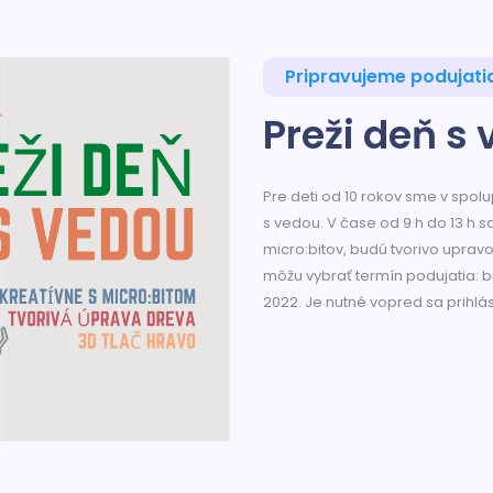
Pripravujeme podujati
Preži deň s
Pre deti od 10 rokov sme v spolu
s vedou. V čase od 9 h do 13 h
micro:bitov, budú tvorivo upravov
môžu vybrať termín podujatia: bu
2022. Je nutné vopred sa prihlási