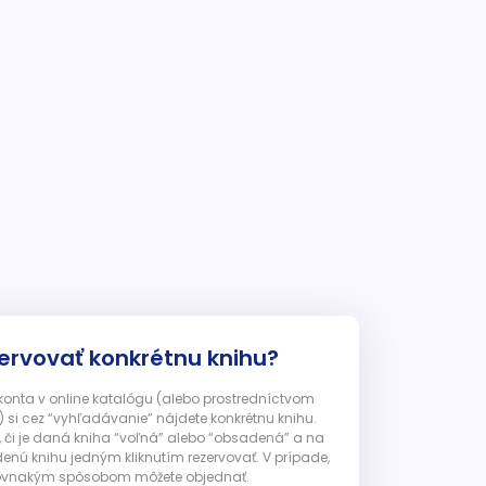
ervovať konkrétnu knihu?
 konta v online katalógu (alebo prostredníctvom
 si cez “vyhľadávanie” nájdete konkrétnu knihu.
, či je daná kniha “voľná” alebo “obsadená” a na
enú knihu jedným kliknutím rezervovať. V prípade,
ju rovnakým spôsobom môžete objednať.