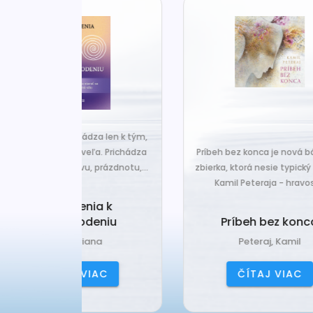
za len k tým,
Č
veľa. Prichádza
Príbeh bez konca je nová básnická
pr
 prázdnotu,...
zbierka, ktorá nesie typický rukopis
Kamil Peteraja - hravosť...
ia k
Ak
deniu
Príbeh bez konca
ana
Peteraj, Kamil
IAC
ČÍTAJ VIAC