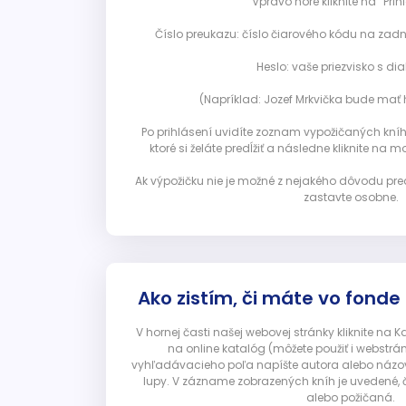
Vpravo hore kliknite na “Prihl
Číslo preukazu: číslo čiarového kódu na zadn
Heslo: vaše priezvisko s diak
(Napríklad: Jozef Mrkvička bude mať h
Po prihlásení uvidíte zoznam vypožičaných kníh. 
ktoré si želáte predĺžiť a následne kliknite na mod
Ak výpožičku nie je možné z nejakého dôvodu pred
zastavte osobne.
Ako zistím, či máte vo fonde
V hornej časti našej webovej stránky kliknite na 
na online katalóg (môžete použiť i webstrá
vyhľadávacieho poľa napíšte autora alebo názov p
lupy. V zázname zobrazených kníh je uvedené, č
alebo požičaná.