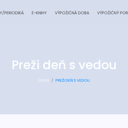
Y/PERIODIKÁ
E-KNIHY
VÝPOŽIČNÁ DOBA
VÝPOŽIČNÝ POR
Preži deň s vedou
ÚVOD
PREŽI DEŇ S VEDOU