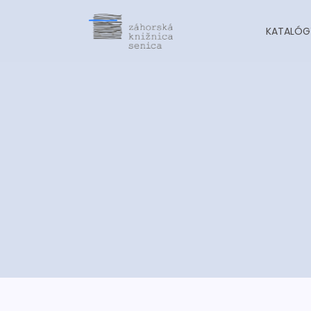
KATALÓG
-