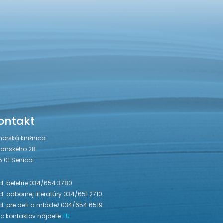
ontakt
horská knižnica
janského 28
5 01 Senica
. beletrie 034/654 3780
. odbornej literatúry 034/651 2710
d. pre deti a mládež 034/654 6519
ac kontaktov nájdete
TU
.