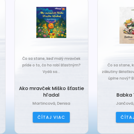
o sa stane, keď malý mravček
íde o to, čo ho robí šťastným?
Čo sa stane, keď sa do tiche
Vydá sa...
zákutiny škriatkov prisťahuje ni
úplne nový? Babka Tvorilka..
o mravček Miško šťastie
hľadal
Babka Tvorilka
Martincová, Denisa
Jančová, Katarína
ČÍTAJ VIAC
ČÍTAJ VIAC