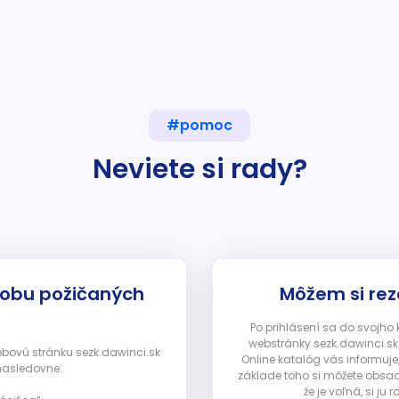
#pomoc
Neviete si rady?
dobu požičaných
Môžem si rez
Po prihlásení sa do svojho
webstránky sezk.dawinci.sk)
webovú stránku sezk.dawinci.sk
Online katalóg vás informuje
nasledovne:
základe toho si môžete obsad
že je voľná, si 