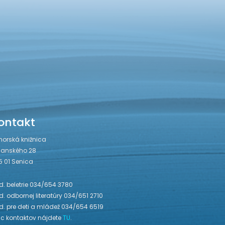
ontakt
horská knižnica
janského 28
5 01 Senica
. beletrie 034/654 3780
. odbornej literatúry 034/651 2710
d. pre deti a mládež 034/654 6519
ac kontaktov nájdete
TU
.