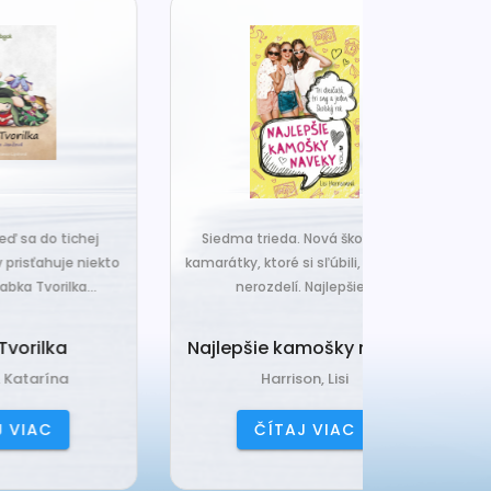
j
Siedma trieda. Nová škola. A tri
Čo ak váš van
ekto
kamarátky, ktoré si sľúbili, že nič ich
hrudka peria,
.
nerozdelí. Najlepšie...
a o
Najlepšie kamošky naveky
Vankú
Harrison, Lisi
Čerňa
ČÍTAJ VIAC
ČÍ