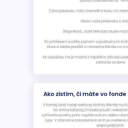
Vpravo hore kliknite na “Prihl
Číslo preukazu: číslo čiarového kódu na zadn
Heslo: vaše priezvisko s diak
(Napríklad: Jozef Mrkvička bude mať h
Po prihlásení uvidíte zoznam vypožičaných kníh. 
ktoré si želáte predĺžiť a následne kliknite na mod
Ak výpožičku nie je možné z nejakého dôvodu pred
zastavte osobne.
Ako zistím, či máte vo fonde
V hornej časti našej webovej stránky kliknite na 
na online katalóg (môžete použiť i webstrá
vyhľadávacieho poľa napíšte autora alebo názov p
lupy. V zázname zobrazených kníh je uvedené, č
alebo požičaná.