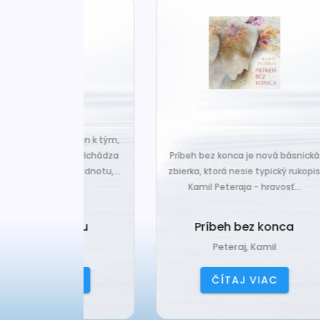
za len k tým,
Č
veľa. Prichádza
Príbeh bez konca je nová básnická
pr
 prázdnotu,...
zbierka, ktorá nesie typický rukopis
Kamil Peteraja - hravosť...
ia k
Ak
deniu
Príbeh bez konca
ana
Peteraj, Kamil
IAC
ČÍTAJ VIAC