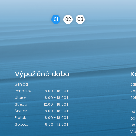
0
1
0
2
0
3
Výpožičná doba
K
Senica
Zá
Pondelok
8.00 - 18.00 h
Va
Utorok
8.00 - 18.00 h
90
Streda
12.00 - 18.00 h
Štvrtok
8.00 - 18.00 h
odd
Piatok
8.00 - 18.00 h
odd
Sobota
8.00 - 12.00 h
od
Vi