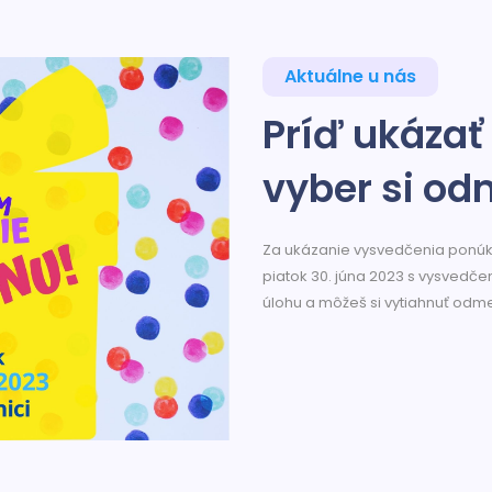
Aktuálne u nás
Príď ukázať
vyber si o
Za ukázanie vysvedčenia ponú
piatok 30. júna 2023 s vysvedče
úlohu a môžeš si vytiahnuť odme