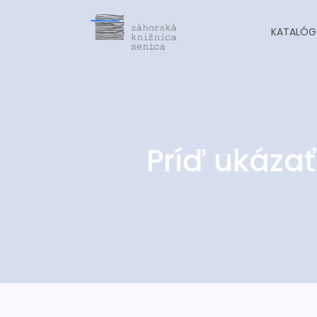
KATALÓG
Príď ukáza
-