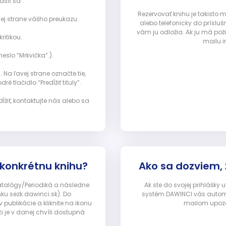
ásiť sa”:
Rezervovať knihu je takisto
ej strane vášho preukazu.
alebo telefonicky do prísluš
vám ju odložia. Ak ju má pož
ritikou.
mailu i
eslo “Mrkvička”.).
Na ľavej strane označte tie,
ré tlačidlo “Predĺžiť tituly”.
ĺžiť, kontaktujte nás alebo sa
 konkrétnu knihu?
Ako sa dozviem,
Katalógy/Periodiká a následne
Ak ste do svojej prihlášky
nku sezk.dawinci.sk). Do
systém DAWINCI vás automa
ublikácie a kliknite na ikonu
mailom upozor
i je v danej chvíli dostupná