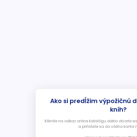
Ako si predĺžim výpožičnú 
kníh?
Kliknite na odkaz online katalógu alebo otvorte 
a prihláste sa do vášho konta 