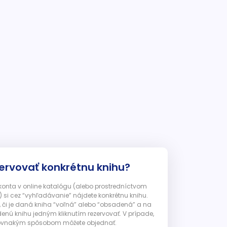
ervovať konkrétnu knihu?
 konta v online katalógu (alebo prostredníctvom
 si cez “vyhľadávanie” nájdete konkrétnu knihu.
, či je daná kniha “voľná” alebo “obsadená” a na
enú knihu jedným kliknutím rezervovať. V prípade,
ju rovnakým spôsobom môžete objednať.