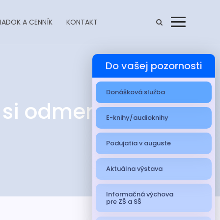
IADOK A CENNÍK
KONTAKT
Menu
Do vašej pozornosti
Donášková služba
 si odmenu!
E-knihy/audioknihy
Podujatia v auguste
Aktuálna výstava
Informačná výchova
pre ZŠ a SŠ