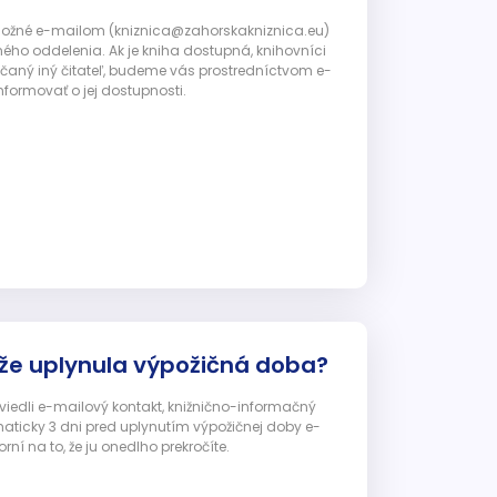
 možné e-mailom (kniznica@zahorskakniznica.eu)
ného oddelenia. Ak je kniha dostupná, knihovníci
ičaný iný čitateľ, budeme vás prostredníctvom e-
nformovať o jej dostupnosti.
 že uplynula výpožičná doba?
 uviedli e-mailový kontakt, knižnično-informačný
ticky 3 dni pred uplynutím výpožičnej doby e-
ní na to, že ju onedlho prekročíte.