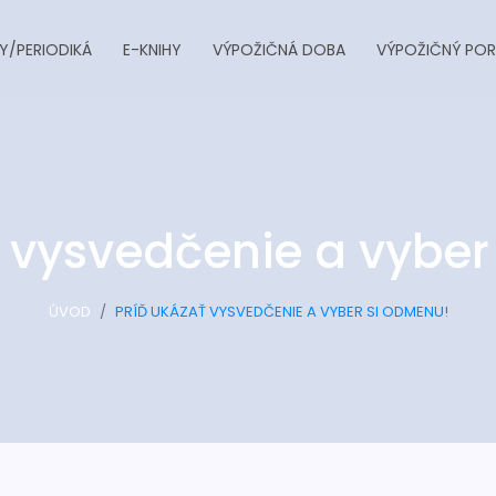
Y/PERIODIKÁ
E-KNIHY
VÝPOŽIČNÁ DOBA
VÝPOŽIČNÝ POR
ť vysvedčenie a vyber
ÚVOD
PRÍĎ UKÁZAŤ VYSVEDČENIE A VYBER SI ODMENU!