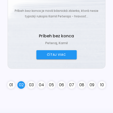
Príbeh bez konca je nová básnická zbierka, ktorá nesie
typický rukopis Kamil Peteraja - hravosť...
Príbeh bez konca
Peteraj, Kamil
ČÍTAJ VIAC
0
1
0
2
0
3
0
4
0
5
0
6
0
7
0
8
0
9
10