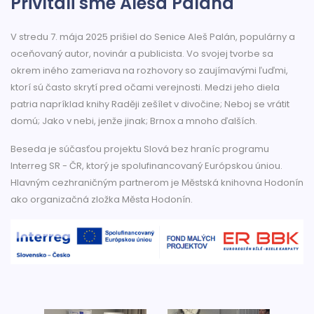
Privítali sme Aleša Palána
V stredu 7. mája 2025 prišiel do Senice Aleš Palán, populárny a
oceňovaný autor, novinár a publicista. Vo svojej tvorbe sa
okrem iného zameriava na rozhovory so zaujímavými ľuďmi,
ktorí sú často skrytí pred očami verejnosti. Medzi jeho diela
patria napríklad knihy Raději zešílet v divočine; Neboj se vrátit
domú; Jako v nebi, jenže jinak; Brnox a mnoho ďalších.
Beseda je súčasťou projektu Slová bez hraníc programu
Interreg SR - ČR, ktorý je spolufinancovaný Európskou úniou.
Hlavným cezhraničným partnerom je Městská knihovna Hodonín
ako organizačná zložka Města Hodonín.