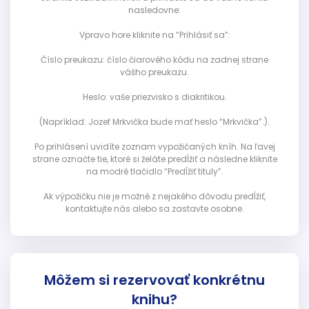
nasledovne:
Vpravo hore kliknite na “Prihlásiť sa”:
Číslo preukazu: číslo čiarového kódu na zadnej strane
vášho preukazu.
Heslo: vaše priezvisko s diakritikou.
(Napríklad: Jozef Mrkvička bude mať heslo “Mrkvička”.).
Po prihlásení uvidíte zoznam vypožičaných kníh. Na ľavej
strane označte tie, ktoré si želáte predĺžiť a následne kliknite
na modré tlačidlo “Predĺžiť tituly”.
Ak výpožičku nie je možné z nejakého dôvodu predĺžiť,
kontaktujte nás alebo sa zastavte osobne.
Môžem si rezervovať konkrétnu
knihu?