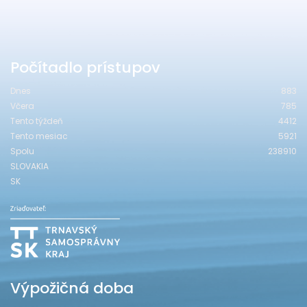
Počítadlo prístupov
Dnes
883
Včera
785
Tento týždeň
4412
Tento mesiac
5921
Spolu
238910
SLOVAKIA
SK
Výpožičná doba