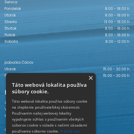
Senica
Pondelok
8.00 - 18.00 h
Utorok
8.00 - 18.00 h
Streda
12.00 - 18.00 h
Štvrtok
8.00 - 18.00 h
Piatok
8.00 - 18.00 h
Sobota
8.00 - 12.00 h
pobočka Čáčov
Utorok
15.00 - 20.00 h
Piatok
15.00 - 20.00 h
×
Táto webová lokalita používa
Kontakt
súbory cookie.
Táto webová lokalita používa súbory cookie
Záhorská knižnica
na zlepšenie používateľskej skúsenosti.
Vajanského 28
Používaním našej webovej lokality
905 01 Senica
vyjadrujete súhlas s používaním všetkých
súborov cookie v súlade s našimi zásadami
odd. beletrie 034/654 3780
používania súborov cookie.
Prečítať viac