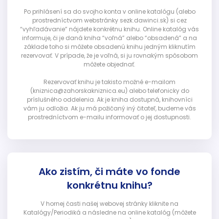
Po prihlásení sa do svojho konta v online katalógu (alebo
prostredníctvom webstránky sezk.dawinci.sk) si cez
“vyhľadávanie” nájdete konkrétnu knihu. Online katalóg vás
informuje, či je daná kniha “voľná” alebo “obsadená” a na
základe toho si môžete obsadenú knihu jedným kliknutím
rezervovať. V prípade, že je voľná, si ju rovnakým spôsobom
môžete objednať.
Rezervovať knihu je takisto možné e-mailom
(kniznica@zahorskakniznica.eu) alebo telefonicky do
príslušného oddelenia. Ak je kniha dostupná, knihovníci
vám ju odložia. Ak ju má požičaný iný čitateľ, budeme vás
prostredníctvom e-mailu informovať o jej dostupnosti.
Ako zistím, či máte vo fonde
konkrétnu knihu?
V hornej časti našej webovej stránky kliknite na
Katalógy/Periodiká a následne na online katalóg (môžete