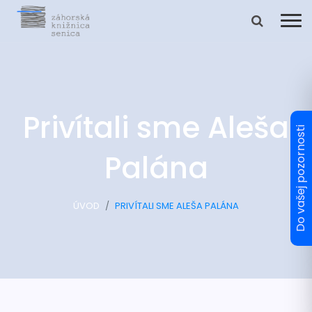
Privítali sme Aleša
Palána
ÚVOD
PRIVÍTALI SME ALEŠA PALÁNA