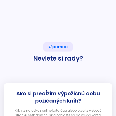
#pomoc
Neviete si rady?
Ako si predĺžim výpožičnú dobu
požičaných kníh?
Kliknite na odkaz online katalógu alebo otvorte webovú
stránku sezk.dawinci.sk a prihláste sa do vášho konta