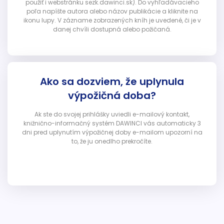
použiť i webstránku sezk.dawinci.sk). Do vyhľadávacieho
poľa napíšte autora alebo názov publikácie a kliknite na
ikonu lupy. V zázname zobrazených kníh je uvedené, či je v
danej chvíli dostupná alebo požičaná.
Ako sa dozviem, že uplynula
výpožičná doba?
Ak ste do svojej prihlášky uviedli e-mailový kontakt,
knižnično-informačný systém DAWINCI vás automaticky 3
dni pred uplynutím výpožičnej doby e-mailom upozorní na
to, že ju onedlho prekročíte.