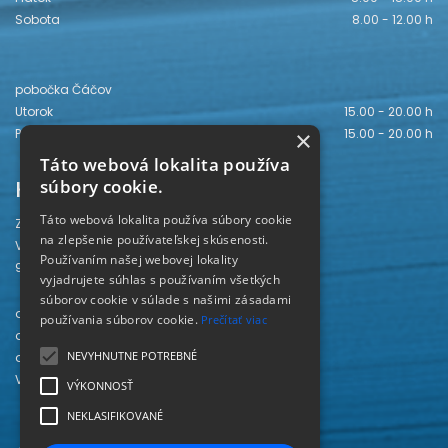
Sobota
8.00 - 12.00 h
pobočka Čáčov
Utorok
15.00 - 20.00 h
×
Piatok
15.00 - 20.00 h
Táto webová lokalita používa
Kontakt
súbory cookie.
Táto webová lokalita používa súbory cookie
Záhorská knižnica
na zlepšenie používateľskej skúsenosti.
Vajanského 28
Používaním našej webovej lokality
905 01 Senica
vyjadrujete súhlas s používaním všetkých
súborov cookie v súlade s našimi zásadami
odd. beletrie 034/654 3780
používania súborov cookie.
Prečítať viac
odd. odbornej literatúry 034/651 2710
NEVYHNUTNE POTREBNÉ
odd. pre deti a mládež 034/654 6519
Viac kontaktov nájdete
TU
.
VÝKONNOSŤ
NEKLASIFIKOVANÉ