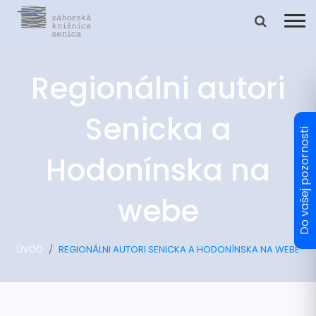
Regionálni autori
Senicka a
Hodonínska na
webe
ÚVOD
REGIONÁLNI AUTORI SENICKA A HODONÍNSKA NA WEBE