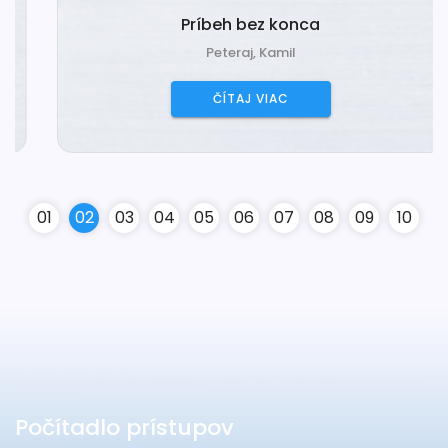
Príbeh bez konca
Peteraj, Kamil
ČÍTAJ VIAC
0
1
0
2
0
3
0
4
0
5
0
6
0
7
0
8
0
9
10
Počítadlo prístupov