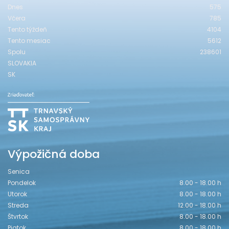
Dnes
575
Včera
785
Tento týždeň
4104
Tento mesiac
5612
Spolu
238601
SLOVAKIA
SK
Výpožičná doba
Senica
Pondelok
8.00 - 18.00 h
Utorok
8.00 - 18.00 h
Streda
12.00 - 18.00 h
Štvrtok
8.00 - 18.00 h
Piatok
8.00 - 18.00 h