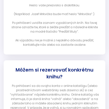
Heslo: vaše priezvisko s diakritikou.
(Napríklad: Jozef Mrkvička bude mať heslo “Mrkvička”.).
Po prihlásení uvidíte zoznam vypožičaných kníh. Na ľavej
strane označte tie, ktoré si želáte predĺžiť a následne kliknite
na modré tlačidlo “Predĺžiť tituly”.
Ak výpožičku nie je možné z nejakého dôvodu predĺžiť,
kontaktujte nás alebo sa zastavte osobne.
Môžem si rezervovať konkrétnu
knihu?
Po prihlásení sa do svojho konta v online katalógu (alebo
prostredníctvom webstránky sezk.dawinci.sk) si cez
“vyhľadávanie” nájdete konkrétnu knihu. Online katalóg vás
informuje, či je daná kniha “voľná” alebo “obsadená” a na
základe toho si môžete obsadenú knihu jedným kliknutím
rezervovať. V prípade, že je voľná, si ju rovnakým spôsobom