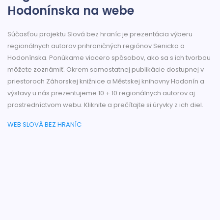
Hodonínska na webe
Súčasťou projektu Slová bez hraníc je prezentácia výberu
regionálnych autorov prihraničných regiónov Senicka a
Hodonínska. Ponúkame viacero spôsobov, ako sa s ich tvorbou
môžete zoznámiť. Okrem samostatnej publikácie dostupnej v
priestoroch Záhorskej knižnice a Městskej knihovny Hodonín a
výstavy u nás prezentujeme 10 + 10 regionálnych autorov aj
prostredníctvom webu. Kliknite a prečítajte si úryvky z ich diel.
WEB SLOVÁ BEZ HRANÍC