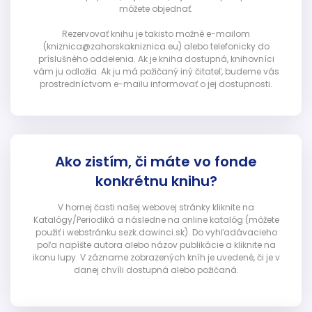
môžete objednať.
Rezervovať knihu je takisto možné e-mailom
(kniznica@zahorskakniznica.eu) alebo telefonicky do
príslušného oddelenia. Ak je kniha dostupná, knihovníci
vám ju odložia. Ak ju má požičaný iný čitateľ, budeme vás
prostredníctvom e-mailu informovať o jej dostupnosti.
Ako zistím, či máte vo fonde
konkrétnu knihu?
V hornej časti našej webovej stránky kliknite na
Katalógy/Periodiká a následne na online katalóg (môžete
použiť i webstránku sezk.dawinci.sk). Do vyhľadávacieho
poľa napíšte autora alebo názov publikácie a kliknite na
ikonu lupy. V zázname zobrazených kníh je uvedené, či je v
danej chvíli dostupná alebo požičaná.