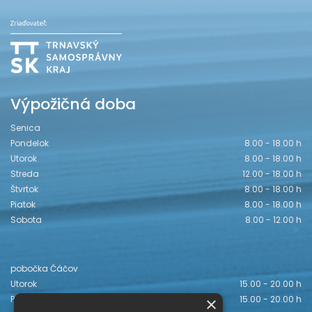
Výpožičná doba
Senica
Pondelok
8.00 - 18.00 h
Utorok
8.00 - 18.00 h
Streda
12.00 - 18.00 h
Štvrtok
8.00 - 18.00 h
Piatok
8.00 - 18.00 h
Sobota
8.00 - 12.00 h
pobočka Čáčov
Utorok
15.00 - 20.00 h
×
Piatok
15.00 - 20.00 h