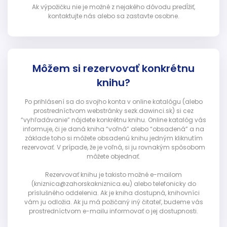
Ak výpožičku nie je možné z nejakého dôvodu predĺžiť,
kontaktujte nás alebo sa zastavte osobne.
Môžem si rezervovať konkrétnu
knihu?
Po prihlásení sa do svojho konta v online katalógu (alebo
prostredníctvom webstránky sezk.dawinci.sk) si cez
“vyhľadávanie” nájdete konkrétnu knihu. Online katalóg vás
informuje, či je daná kniha “voľná” alebo “obsadená” a na
základe toho si môžete obsadenú knihu jedným kliknutím
rezervovať. V prípade, že je voľná, si ju rovnakým spôsobom
môžete objednať.
Rezervovať knihu je takisto možné e-mailom
(kniznica@zahorskakniznica.eu) alebo telefonicky do
príslušného oddelenia. Ak je kniha dostupná, knihovníci
vám ju odložia. Ak ju má požičaný iný čitateľ, budeme vás
prostredníctvom e-mailu informovať o jej dostupnosti.