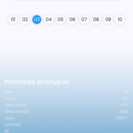
0
1
0
2
0
3
0
4
0
5
0
6
0
7
0
8
0
9
10
Počítadlo prístupov
Dnes
321
Včera
930
Tento týždeň
4780
Tento mesiac
6288
Spolu
239277
SLOVAKIA
SK