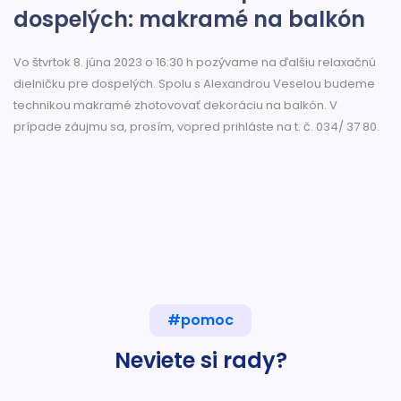
dospelých: makramé na balkón
Vo štvrtok 8. júna 2023 o 16:30 h pozývame na ďalšiu relaxačnú
dielničku pre dospelých. Spolu s Alexandrou Veselou budeme
technikou makramé zhotovovať dekoráciu na balkón. V
prípade záujmu sa, prosím, vopred prihláste na t. č. 034/ 37 80.
#pomoc
Neviete si rady?