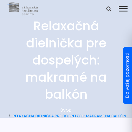
Relaxačná
dielnička pre
dospelých:
makramé na
balkón
ÚVOD
RELAXAČNÁ DIELNIČKA PRE DOSPELÝCH: MAKRAMÉ NA BALKÓN