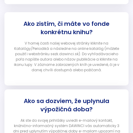
Ako zistím, či máte vo fonde
konkrétnu knihu?
V hornej časti našej webovej stránky kliknite na
Katalógy/Periodiká a následne na online katalóg (môžete
použiť i webstránku sezk.dawinci.sk). Do vyhľadávacieho
poľa napíšte autora alebo názov publikácie a kliknite na
ikonu lupy. V zázname zobrazených kníh je uvedené, či je v
danej chvíli dostupná alebo požičaná.
Ako sa dozviem, že uplynula
výpožičná doba?
Ak ste do svojej prihlášky uviedli e-mailový kontakt,
knižnično-informačný systém DAWINCI vás automaticky 3
dni pred uplynutím výpožičnej doby e-mailom upozorní na