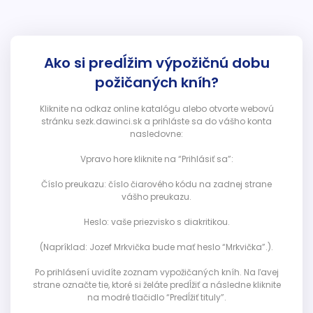
Ako si predĺžim výpožičnú dobu
požičaných kníh?
Kliknite na odkaz online katalógu alebo otvorte webovú
stránku sezk.dawinci.sk a prihláste sa do vášho konta
nasledovne:
Vpravo hore kliknite na “Prihlásiť sa”:
Číslo preukazu: číslo čiarového kódu na zadnej strane
vášho preukazu.
Heslo: vaše priezvisko s diakritikou.
(Napríklad: Jozef Mrkvička bude mať heslo “Mrkvička”.).
Po prihlásení uvidíte zoznam vypožičaných kníh. Na ľavej
strane označte tie, ktoré si želáte predĺžiť a následne kliknite
na modré tlačidlo “Predĺžiť tituly”.