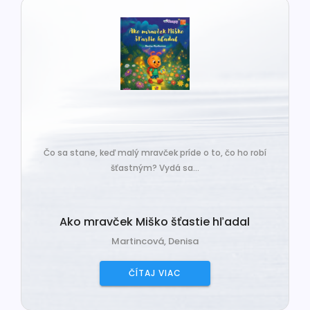
Čo sa stane, keď malý mravček príde o to, čo ho robí
šťastným? Vydá sa...
Ako mravček Miško šťastie hľadal
Martincová, Denisa
ČÍTAJ VIAC