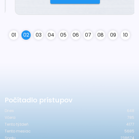
0
1
0
2
0
3
0
4
0
5
0
6
0
7
0
8
0
9
10
Počítadlo prístupov
Dnes
648
Včera
785
Tento týždeň
4177
Tento mesiac
5685
Spolu
238674