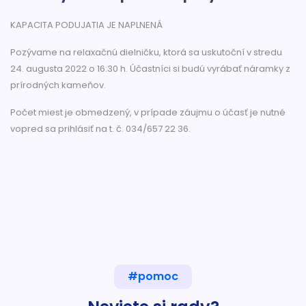
KAPACITA PODUJATIA JE NAPLNENÁ
Pozývame na relaxačnú dielničku, ktorá sa uskutoční v stredu
24. augusta 2022 o 16:30 h. Účastníci si budú vyrábať náramky z
prírodných kameňov.
Počet miest je obmedzený, v prípade záujmu o účasť je nutné
vopred sa prihlásiť na t. č. 034/657 22 36.
#pomoc