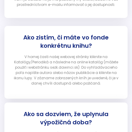
prostredníctvom e-mailu informovať o jej dostupnosti.
Ako zistím, či máte vo fonde
konkrétnu knihu?
V hornej časti našej webovej stránky kliknite na
Katalógy/Periodiká a následne na online katalóg (môžete
použiť i webstránku sezk.dawinci.sk). Do vyhľadávacieho
poľa napíšte autora alebo názov publikácie a kliknite na
ikonu lupy. V zázname zobrazených kníh je uvedené, či je v
danej chvíli dostupná alebo požičaná.
Ako sa dozviem, že uplynula
výpožičná doba?