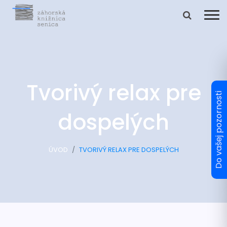
Tvorivý relax pre
dospelých
ÚVOD
TVORIVÝ RELAX PRE DOSPELÝCH