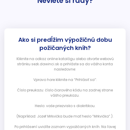
Neviete si rady?
Ako si predĺžim výpožičnú dobu
požičaných kníh?
Kliknite na odkaz online katalógu alebo otvorte webovú
stránku sezk.dawinci.sk a prihláste sa do vášho konta
nasledovne:
Vpravo hore kliknite na “Prihlásiť sa”:
Číslo preukazu: číslo čiarového kódu na zadnej strane
vášho preukazu.
Heslo: vaše priezvisko s diakritikou.
(Napríklad: Jozef Mrkvička bude mať heslo “Mrkvička”.).
Po prihlásení uvidíte zoznam vypožičaných kníh. Na ľavej