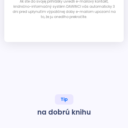
Ak ste do svojej prihlášky uviedli e-mailový kontakt,
knižnično-informačný systém DAWINCI vás automaticky 3
dni pred uplynutím výpožičnej doby e-mailom upozorní na
to, že ju onedlho prekročíte.
Tip
na dobrú knihu