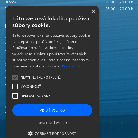
Utorok
15.00 - 20.00 h
×
Piatok
15.00 - 20.00 h
Táto webová lokalita používa
Kontakt
súbory cookie.
Táto webová lokalita používa súbory cookie
Záhorská knižnica
na zlepšenie používateľskej skúsenosti.
Vajanského 28
Používaním našej webovej lokality
905 01 Senica
vyjadrujete súhlas s používaním všetkých
súborov cookie v súlade s našimi zásadami
odd. beletrie 034/654 3780
používania súborov cookie.
Prečítať viac
odd. odbornej literatúry 034/651 2710
NEVYHNUTNE POTREBNÉ
odd. pre deti a mládež 034/654 6519
Viac kontaktov nájdete
TU
.
VÝKONNOSŤ
NEKLASIFIKOVANÉ
PRIJAŤ VŠETKO
ODMIETNUŤ VŠETKO
ZOBRAZIŤ PODROBNOSTI