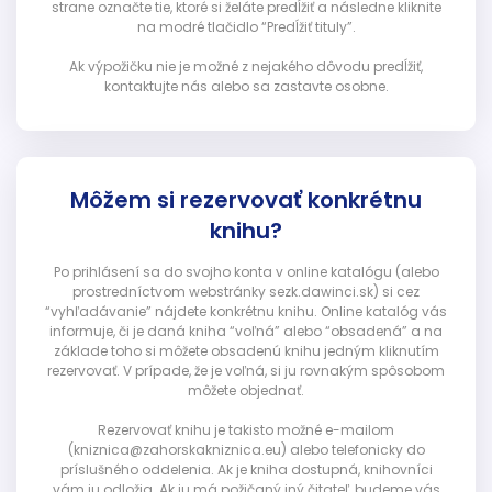
strane označte tie, ktoré si želáte predĺžiť a následne kliknite
na modré tlačidlo “Predĺžiť tituly”.
Ak výpožičku nie je možné z nejakého dôvodu predĺžiť,
kontaktujte nás alebo sa zastavte osobne.
Môžem si rezervovať konkrétnu
knihu?
Po prihlásení sa do svojho konta v online katalógu (alebo
prostredníctvom webstránky sezk.dawinci.sk) si cez
“vyhľadávanie” nájdete konkrétnu knihu. Online katalóg vás
informuje, či je daná kniha “voľná” alebo “obsadená” a na
základe toho si môžete obsadenú knihu jedným kliknutím
rezervovať. V prípade, že je voľná, si ju rovnakým spôsobom
môžete objednať.
Rezervovať knihu je takisto možné e-mailom
(kniznica@zahorskakniznica.eu) alebo telefonicky do
príslušného oddelenia. Ak je kniha dostupná, knihovníci
vám ju odložia. Ak ju má požičaný iný čitateľ, budeme vás