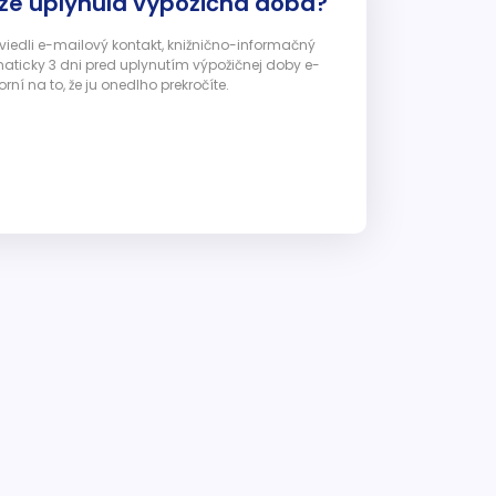
 že uplynula výpožičná doba?
 uviedli e-mailový kontakt, knižnično-informačný
ticky 3 dni pred uplynutím výpožičnej doby e-
ní na to, že ju onedlho prekročíte.