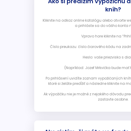
Ako si predĺžim výpožičnú 
kníh?
Kliknite na odkaz online katalógu alebo otvorte 
a prihláste sa do vášho konta 
Vpravo hore kliknite na “Prihl
Číslo preukazu: číslo čiarového kódu na zadn
Heslo: vaše priezvisko s diak
(Napríklad: Jozef Mrkvička bude mať h
Po prihlásení uvidíte zoznam vypožičaných kníh. 
ktoré si želáte predĺžiť a následne kliknite na mod
Ak výpožičku nie je možné z nejakého dôvodu pred
zastavte osobne.