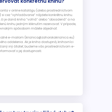
ervovať konkrétnu knihu?
 konta v online katalógu (alebo prostredníctvom
 si cez “vyhľadávanie” nájdete konkrétnu knihu.
, či je daná kniha “voľná” alebo “obsadená” a na
enú knihu jedným kliknutím rezervovať. V prípade,
ju rovnakým spôsobom môžete objednať.
 možné e-mailom (kniznica@zahorskakniznica.eu)
ného oddelenia. Ak je kniha dostupná, knihovníci
ičaný iný čitateľ, budeme vás prostredníctvom e-
nformovať o jej dostupnosti.