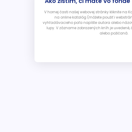
Ako zistím, či máte vo fonde
V hornej časti našej webovej stránky kliknite na 
na online katalóg (môžete použiť i webstrá
vyhľadávacieho poľa napíšte autora alebo názov p
lupy. V zázname zobrazených kníh je uvedené, č
alebo požičaná.