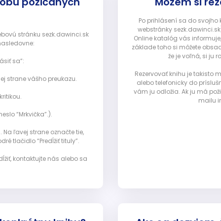
dobu požičaných
Môžem si rez
Po prihlásení sa do svojho
webstránky sezk.dawinci.sk)
webovú stránku sezk.dawinci.sk
Online katalóg vás informuje
nasledovne:
základe toho si môžete obsad
že je voľná, si 
ásiť sa”:
Rezervovať knihu je takisto
ej strane vášho preukazu.
alebo telefonicky do prísluš
vám ju odložia. Ak ju má pož
ritikou.
mailu i
eslo “Mrkvička”.).
Na ľavej strane označte tie,
ré tlačidlo “Predĺžiť tituly”.
ĺžiť, kontaktujte nás alebo sa