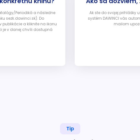
 konkrétnu knihu?
Ako sa dozviem,
Katalógy/Periodiká a následne
Ak ste do svojej prihlášky
nku sezk.dawinci.sk). Do
systém DAWINCI vás automa
ublikácie a kliknite na ikonu
mailom upozor
i je v danej chvíli dostupná
Tip