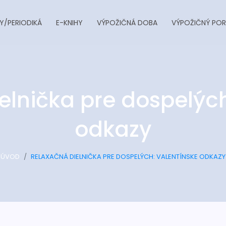
Y/PERIODIKÁ
E-KNIHY
VÝPOŽIČNÁ DOBA
VÝPOŽIČNÝ POR
elnička pre dospelých
odkazy
ÚVOD
RELAXAČNÁ DIELNIČKA PRE DOSPELÝCH: VALENTÍNSKE ODKAZY