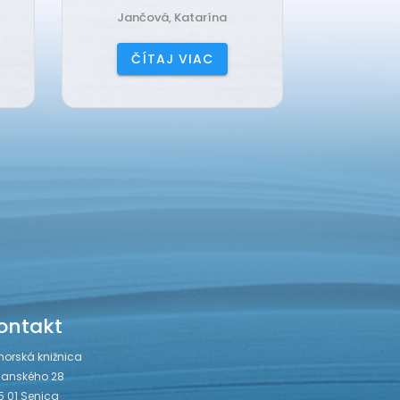
Harrison, Lisi
Čerňa
ČÍTAJ VIAC
ČÍ
ontakt
horská knižnica
janského 28
5 01 Senica