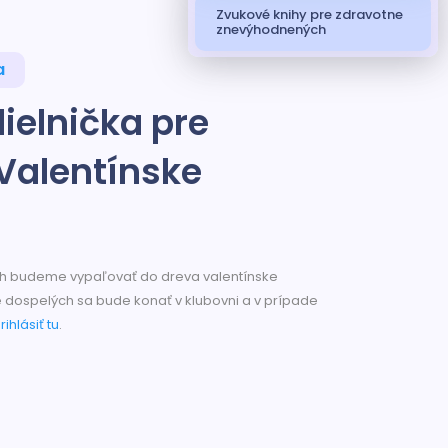
Zvukové knihy pre zdravotne
znevýhodnených
a
ielnička pre
Valentínske
16 h budeme vypaľovať do dreva valentínske
e dospelých sa bude konať v klubovni a v prípade
rihlásiť tu
.