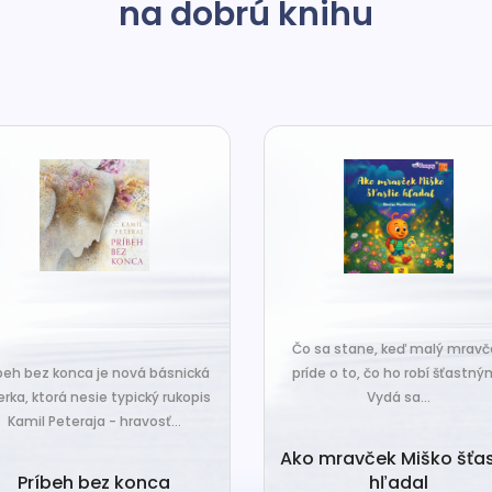
na dobrú knihu
o sa stane, keď malý mravček
íde o to, čo ho robí šťastným?
Čo sa stane, keď sa do tiche
Vydá sa...
zákutiny škriatkov prisťahuje ni
úplne nový? Babka Tvorilka..
o mravček Miško šťastie
hľadal
Babka Tvorilka