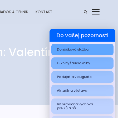
IADOK A CENNÍK
KONTAKT
Menu
Do vašej pozornosti
: Valentínske
Donášková služba
E-knihy/audioknihy
Podujatia v auguste
Aktuálna výstava
Informačná výchova
pre ZŠ a SŠ