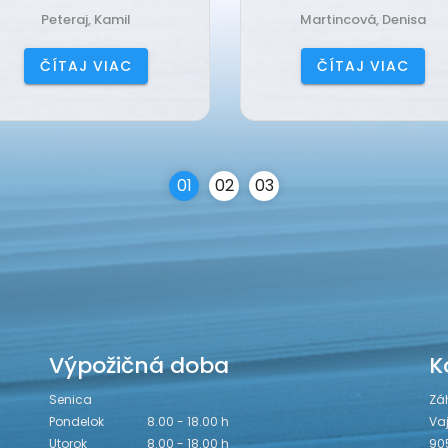
Martincová, Denisa
Jančová, Katarína
ČÍTAJ VIAC
ČÍTAJ VIAC
0
1
0
2
0
3
Výpožičná doba
K
Senica
Zá
Pondelok
8.00 - 18.00 h
Va
Utorok
8.00 - 18.00 h
90