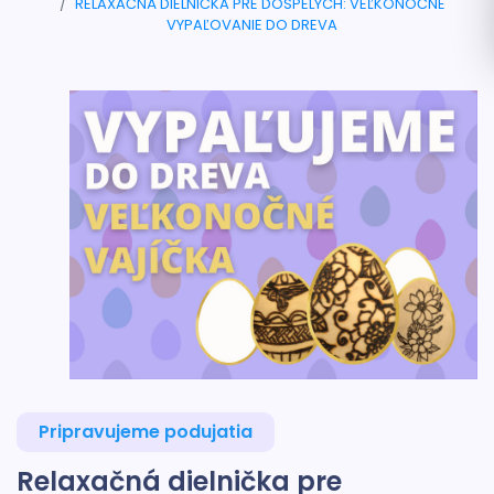
RELAXAČNÁ DIELNIČKA PRE DOSPELÝCH: VEĽKONOČNÉ
VYPAĽOVANIE DO DREVA
Pripravujeme podujatia
Relaxačná dielnička pre