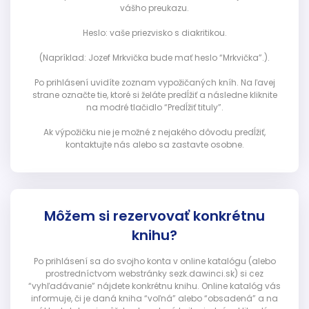
vášho preukazu.
Heslo: vaše priezvisko s diakritikou.
(Napríklad: Jozef Mrkvička bude mať heslo “Mrkvička”.).
Po prihlásení uvidíte zoznam vypožičaných kníh. Na ľavej
strane označte tie, ktoré si želáte predĺžiť a následne kliknite
na modré tlačidlo “Predĺžiť tituly”.
Ak výpožičku nie je možné z nejakého dôvodu predĺžiť,
kontaktujte nás alebo sa zastavte osobne.
Môžem si rezervovať konkrétnu
knihu?
Po prihlásení sa do svojho konta v online katalógu (alebo
prostredníctvom webstránky sezk.dawinci.sk) si cez
“vyhľadávanie” nájdete konkrétnu knihu. Online katalóg vás
informuje, či je daná kniha “voľná” alebo “obsadená” a na