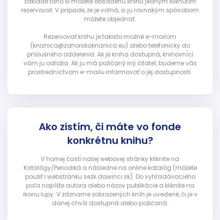
základe toho si môžete obsadenú knihu jedným kliknutím
rezervovať. V prípade, že je voľná, si ju rovnakým spôsobom
môžete objednať.
Rezervovať knihu je takisto možné e-mailom
(kniznica@zahorskakniznica.eu) alebo telefonicky do
príslušného oddelenia. Ak je kniha dostupná, knihovníci
vám ju odložia. Ak ju má požičaný iný čitateľ, budeme vás
prostredníctvom e-mailu informovať o jej dostupnosti.
Ako zistím, či máte vo fonde
konkrétnu knihu?
V hornej časti našej webovej stránky kliknite na
Katalógy/Periodiká a následne na online katalóg (môžete
použiť i webstránku sezk.dawinci.sk). Do vyhľadávacieho
poľa napíšte autora alebo názov publikácie a kliknite na
ikonu lupy. V zázname zobrazených kníh je uvedené, či je v
danej chvíli dostupná alebo požičaná.