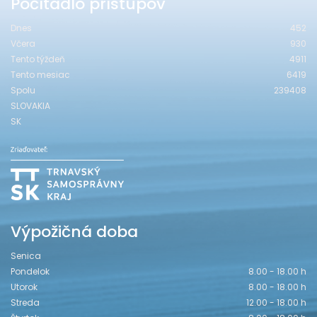
Počítadlo prístupov
Dnes
452
Včera
930
Tento týždeň
4911
Tento mesiac
6419
Spolu
239408
SLOVAKIA
SK
Výpožičná doba
Senica
Pondelok
8.00 - 18.00 h
Utorok
8.00 - 18.00 h
Streda
12.00 - 18.00 h