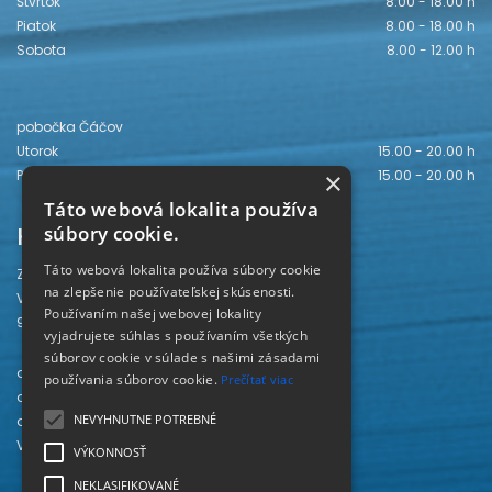
Štvrtok
8.00 - 18.00 h
Piatok
8.00 - 18.00 h
Sobota
8.00 - 12.00 h
pobočka Čáčov
Utorok
15.00 - 20.00 h
×
Piatok
15.00 - 20.00 h
Táto webová lokalita používa
Kontakt
súbory cookie.
Táto webová lokalita používa súbory cookie
Záhorská knižnica
na zlepšenie používateľskej skúsenosti.
Vajanského 28
Používaním našej webovej lokality
905 01 Senica
vyjadrujete súhlas s používaním všetkých
súborov cookie v súlade s našimi zásadami
odd. beletrie 034/654 3780
používania súborov cookie.
Prečítať viac
odd. odbornej literatúry 034/651 2710
NEVYHNUTNE POTREBNÉ
odd. pre deti a mládež 034/654 6519
Viac kontaktov nájdete
TU
.
VÝKONNOSŤ
NEKLASIFIKOVANÉ