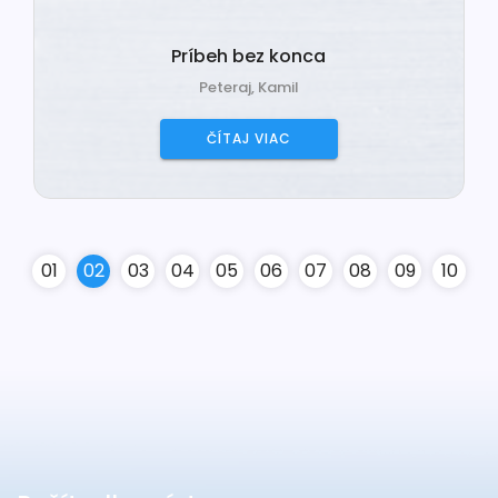
Príbeh bez konca
Peteraj, Kamil
ČÍTAJ VIAC
0
1
0
2
0
3
0
4
0
5
0
6
0
7
0
8
0
9
10