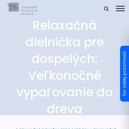
Relaxačná
dielnička pre
dospelých:
Veľkonočné
vypaľovanie do
dreva
ÚVOD