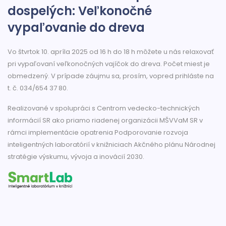
dospelých: Veľkonočné
vypaľovanie do dreva
Vo štvrtok 10. apríla 2025 od 16 h do 18 h môžete u nás relaxovať
pri vypaľovaní veľkonočných vajíčok do dreva. Počet miest je
obmedzený. V prípade záujmu sa, prosím, vopred prihláste na
t. č. 034/654 37 80.
Realizované v spolupráci s Centrom vedecko-technických
informácií SR ako priamo riadenej organizácii MŠVVaM SR v
rámci implementácie opatrenia Podporovanie rozvoja
inteligentných laboratórií v knižniciach Akčného plánu Národnej
stratégie výskumu, vývoja a inovácií 2030.