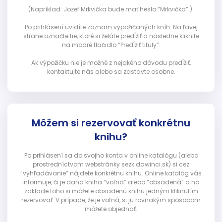
(Napríklad: Jozef Mrkvička bude mať heslo “Mrkvička”.).
Po prihlásení uvidíte zoznam vypožičaných kníh. Na ľavej
strane označte tie, ktoré si želáte predĺžiť a následne kliknite
na modré tlačidlo “Predĺžiť tituly”.
Ak výpožičku nie je možné z nejakého dôvodu predĺžiť,
kontaktujte nás alebo sa zastavte osobne.
Môžem si rezervovať konkrétnu
knihu?
Po prihlásení sa do svojho konta v online katalógu (alebo
prostredníctvom webstránky sezk.dawinci.sk) si cez
“vyhľadávanie” nájdete konkrétnu knihu. Online katalóg vás
informuje, či je daná kniha “voľná” alebo “obsadená” a na
základe toho si môžete obsadenú knihu jedným kliknutím
rezervovať. V prípade, že je voľná, si ju rovnakým spôsobom
môžete objednať.