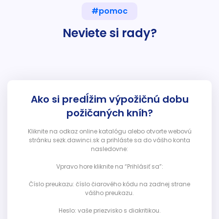
#pomoc
Neviete si rady?
Ako si predĺžim výpožičnú dobu
požičaných kníh?
Kliknite na odkaz online katalógu alebo otvorte webovú
stránku sezk.dawinci.sk a prihláste sa do vášho konta
nasledovne:
Vpravo hore kliknite na “Prihlásiť sa”:
Číslo preukazu: číslo čiarového kódu na zadnej strane
vášho preukazu.
Heslo: vaše priezvisko s diakritikou.