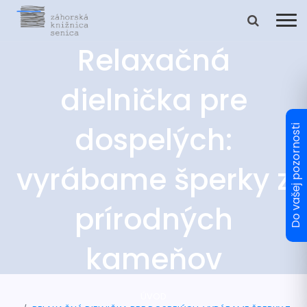
Relaxačná
dielnička pre
dospelých:
vyrábame šperky z
prírodných
kameňov
ÚVOD