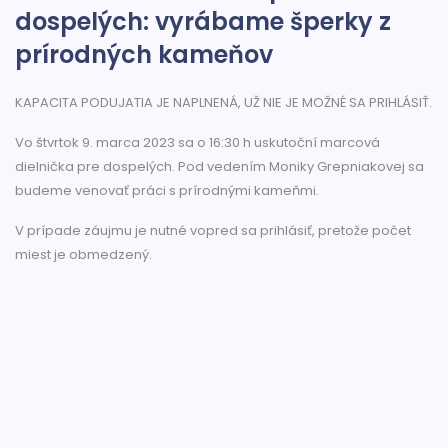
dospelých: vyrábame šperky z
prírodných kameňov
KAPACITA PODUJATIA JE NAPLNENÁ, UŽ NIE JE MOŽNÉ SA PRIHLÁSIŤ.
Vo štvrtok 9. marca 2023 sa o 16:30 h uskutoční marcová
dielnička pre dospelých. Pod vedením Moniky Grepniakovej sa
budeme venovať práci s prírodnými kameňmi.
V prípade záujmu je nutné vopred sa prihlásiť, pretože počet
miest je obmedzený.