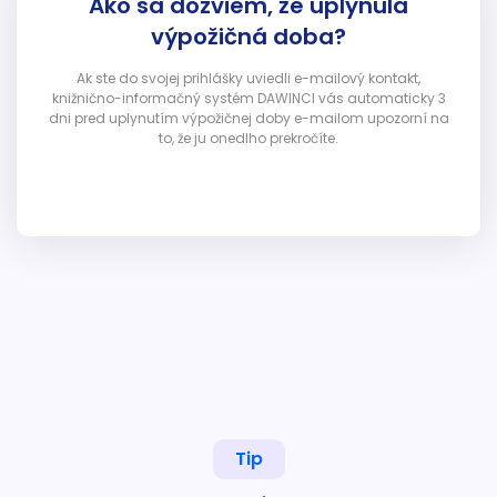
Ako sa dozviem, že uplynula
výpožičná doba?
Ak ste do svojej prihlášky uviedli e-mailový kontakt,
knižnično-informačný systém DAWINCI vás automaticky 3
dni pred uplynutím výpožičnej doby e-mailom upozorní na
to, že ju onedlho prekročíte.
Tip