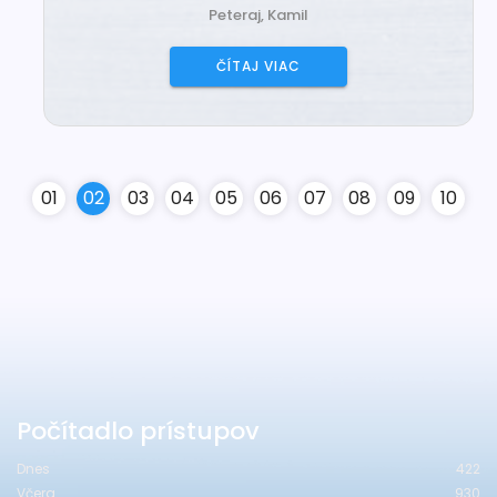
Peteraj, Kamil
ČÍTAJ VIAC
0
1
0
2
0
3
0
4
0
5
0
6
0
7
0
8
0
9
10
Počítadlo prístupov
Dnes
422
Včera
930