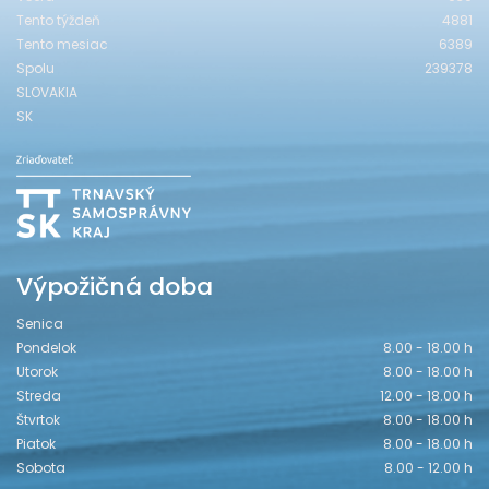
Tento týždeň
4881
Tento mesiac
6389
Spolu
239378
SLOVAKIA
SK
Výpožičná doba
Senica
Pondelok
8.00 - 18.00 h
Utorok
8.00 - 18.00 h
Streda
12.00 - 18.00 h
Štvrtok
8.00 - 18.00 h
Piatok
8.00 - 18.00 h
Sobota
8.00 - 12.00 h