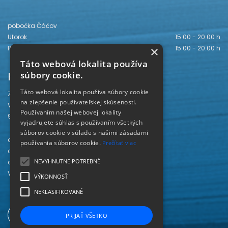
pobočka Čáčov
Utorok
15.00 - 20.00 h
×
Piatok
15.00 - 20.00 h
Táto webová lokalita používa
Kontakt
súbory cookie.
Táto webová lokalita používa súbory cookie
Záhorská knižnica
na zlepšenie používateľskej skúsenosti.
Vajanského 28
Používaním našej webovej lokality
905 01 Senica
vyjadrujete súhlas s používaním všetkých
súborov cookie v súlade s našimi zásadami
odd. beletrie 034/654 3780
používania súborov cookie.
Prečítať viac
odd. odbornej literatúry 034/651 2710
NEVYHNUTNE POTREBNÉ
odd. pre deti a mládež 034/654 6519
Viac kontaktov nájdete
TU
.
VÝKONNOSŤ
NEKLASIFIKOVANÉ
PRIJAŤ VŠETKO