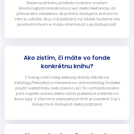
Rezervovať knihu je takisto možné e-mailom
(kniznica@zahorskakniznica.eu) alebo telefonicky do
príslušného oddelenia. Ak je kniha dostupná, knihovníci
vám ju odložia. Ak ju má požičaný iný čitateľ, budeme vás
prostredníctvom e-mailu informovať o jej dostupnosti.
Ako zistím, či máte vo fonde
konkrétnu knihu?
V hornej časti našej webovej stránky kliknite na
Katalógy/Periodiká a následne na online katalóg (môžete
použiť i webstránku sezk.dawinci.sk). Do vyhľadávacieho
poľa napíšte autora alebo názov publikácie a kliknite na
ikonu lupy. V zázname zobrazených kníh je uvedené, či je v
danej chvíli dostupná alebo požičaná.