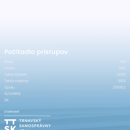
Počítadlo prístupov
Dnes
414
Včera
593
Tento týždeň
2405
Tento mesiac
3913
Spolu
236902
SLOVAKIA
SK