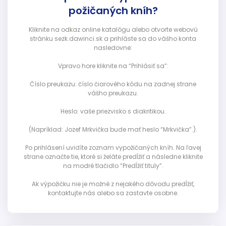
požičaných kníh?
Kliknite na odkaz online katalógu alebo otvorte webovú
stránku sezk.dawinci.sk a prihláste sa do vášho konta
nasledovne:
Vpravo hore kliknite na “Prihlásiť sa”:
Číslo preukazu: číslo čiarového kódu na zadnej strane
vášho preukazu.
Heslo: vaše priezvisko s diakritikou.
(Napríklad: Jozef Mrkvička bude mať heslo “Mrkvička”.).
Po prihlásení uvidíte zoznam vypožičaných kníh. Na ľavej
strane označte tie, ktoré si želáte predĺžiť a následne kliknite
na modré tlačidlo “Predĺžiť tituly”.
Ak výpožičku nie je možné z nejakého dôvodu predĺžiť,
kontaktujte nás alebo sa zastavte osobne.