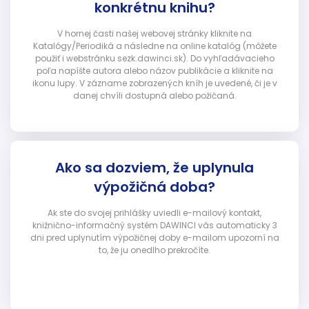
konkrétnu knihu?
V hornej časti našej webovej stránky kliknite na
Katalógy/Periodiká a následne na online katalóg (môžete
použiť i webstránku sezk.dawinci.sk). Do vyhľadávacieho
poľa napíšte autora alebo názov publikácie a kliknite na
ikonu lupy. V zázname zobrazených kníh je uvedené, či je v
danej chvíli dostupná alebo požičaná.
Ako sa dozviem, že uplynula
výpožičná doba?
Ak ste do svojej prihlášky uviedli e-mailový kontakt,
knižnično-informačný systém DAWINCI vás automaticky 3
dni pred uplynutím výpožičnej doby e-mailom upozorní na
to, že ju onedlho prekročíte.