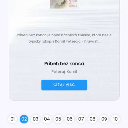
Príbeh bez konca je nová básnická zbierka, ktorá nesie
typický rukopis Kamil Peteraja - hravosť...
Príbeh bez konca
Peteraj, Kamil
ČÍTAJ VIAC
0
1
0
2
0
3
0
4
0
5
0
6
0
7
0
8
0
9
10