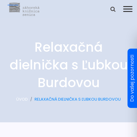
Relaxačná
dielnička s Ľubkou
Burdovou
ÚVOD
RELAXAČNÁ DIELNIČKA S ĽUBKOU BURDOVOU