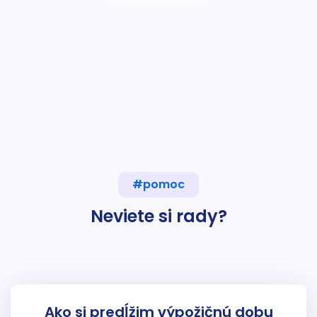
#pomoc
Neviete si rady?
Ako si predĺžim výpožičnú dobu