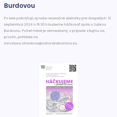
Burdovou
Po lete pokračujú aj naše relaxačné dielničky pre dospelých. 12.
septembra 2024 o 16:30 h budeme háčkovať spolu s Ľubkou
Burdovou. Počet miest je obmedzený, v prípade záujmu sa,
prosím, prihláste na
miroslava.otrisalova@zahorskakniznica.eu.