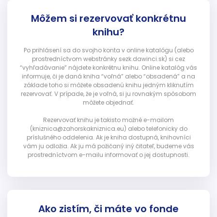
Môžem si rezervovať konkrétnu
knihu?
Po prihlásení sa do svojho konta v online katalógu (alebo
prostredníctvom webstránky sezk.dawinci.sk) si cez
“vyhľadávanie” nájdete konkrétnu knihu. Online katalóg vás
informuje, či je daná kniha “voľná” alebo “obsadená” a na
základe toho si môžete obsadenú knihu jedným kliknutím
rezervovať. V prípade, že je voľná, si ju rovnakým spôsobom
môžete objednať.
Rezervovať knihu je takisto možné e-mailom
(kniznica@zahorskakniznica.eu) alebo telefonicky do
príslušného oddelenia. Ak je kniha dostupná, knihovníci
vám ju odložia. Ak ju má požičaný iný čitateľ, budeme vás
prostredníctvom e-mailu informovať o jej dostupnosti.
Ako zistím, či máte vo fonde