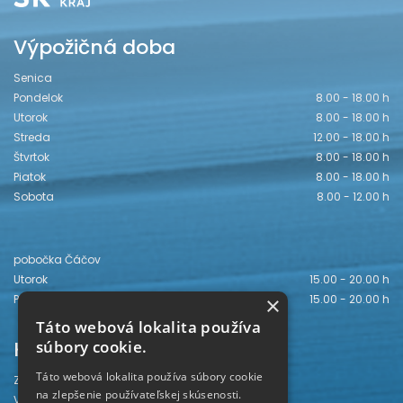
Výpožičná doba
Senica
Pondelok
8.00 - 18.00 h
Utorok
8.00 - 18.00 h
Streda
12.00 - 18.00 h
Štvrtok
8.00 - 18.00 h
Piatok
8.00 - 18.00 h
Sobota
8.00 - 12.00 h
pobočka Čáčov
Utorok
15.00 - 20.00 h
Piatok
15.00 - 20.00 h
×
Táto webová lokalita používa
Kontakt
súbory cookie.
Táto webová lokalita používa súbory cookie
Záhorská knižnica
na zlepšenie používateľskej skúsenosti.
Vajanského 28