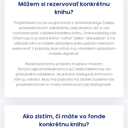
Môžem si rezervovať konkrétnu
knihu?
Po prihlásení sa do svojho konta v online katalógu (alebo
prostredníctvom webstránky sezk.dawinci.sk) si cez
“vyhľadávanie” nájdete konkrétnu knihu. Online katalóg vás
informuje, či je daná kniha “voľná” alebo “obsadená” a na
základe toho si môžete obsadenú knihu jedným kliknutím
rezervovať. V prípade, že je voľná, si ju rovnakým spôsobom
môžete objednať.
Rezervovať knihu je takisto možné e-mailom
(kniznica@zahorskakniznica.eu) alebo telefonicky do
príslušného oddelenia. Ak je kniha dostupná, knihovníci
vám ju odložia. Ak ju má požičaný iný čitateľ, budeme vás
prostredníctvom e-mailu informovať o jej dostupnosti.
Ako zistím, či máte vo fonde
konkrétnu knihu?