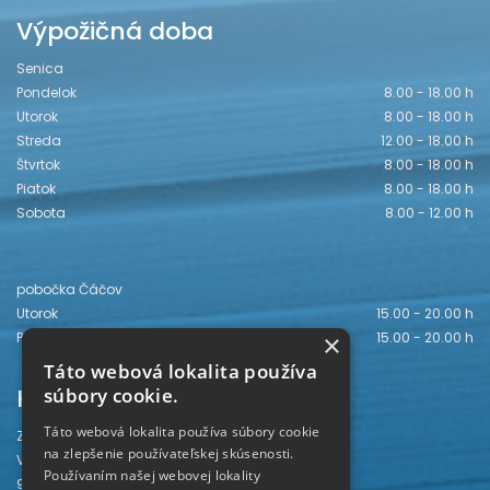
Výpožičná doba
Senica
Pondelok
8.00 - 18.00 h
Utorok
8.00 - 18.00 h
Streda
12.00 - 18.00 h
Štvrtok
8.00 - 18.00 h
Piatok
8.00 - 18.00 h
Sobota
8.00 - 12.00 h
pobočka Čáčov
Utorok
15.00 - 20.00 h
Piatok
15.00 - 20.00 h
×
Táto webová lokalita používa
Kontakt
súbory cookie.
Táto webová lokalita používa súbory cookie
Záhorská knižnica
na zlepšenie používateľskej skúsenosti.
Vajanského 28
Používaním našej webovej lokality
905 01 Senica