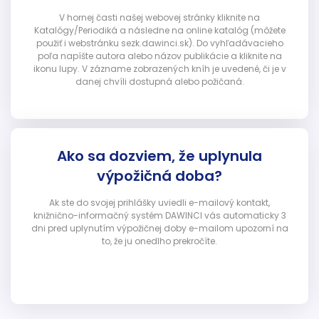
V hornej časti našej webovej stránky kliknite na
Katalógy/Periodiká a následne na online katalóg (môžete
použiť i webstránku sezk.dawinci.sk). Do vyhľadávacieho
poľa napíšte autora alebo názov publikácie a kliknite na
ikonu lupy. V zázname zobrazených kníh je uvedené, či je v
danej chvíli dostupná alebo požičaná.
Ako sa dozviem, že uplynula
výpožičná doba?
Ak ste do svojej prihlášky uviedli e-mailový kontakt,
knižnično-informačný systém DAWINCI vás automaticky 3
dni pred uplynutím výpožičnej doby e-mailom upozorní na
to, že ju onedlho prekročíte.