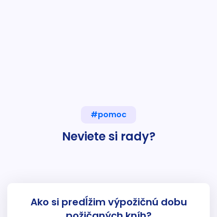
#pomoc
Neviete si rady?
Ako si predĺžim výpožičnú dobu
požičaných kníh?