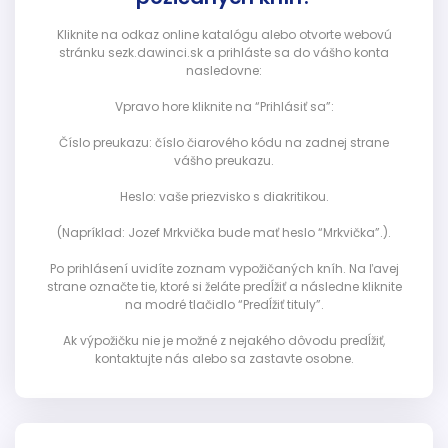
Kliknite na odkaz online katalógu alebo otvorte webovú
stránku sezk.dawinci.sk a prihláste sa do vášho konta
nasledovne:
Vpravo hore kliknite na “Prihlásiť sa”:
Číslo preukazu: číslo čiarového kódu na zadnej strane
vášho preukazu.
Heslo: vaše priezvisko s diakritikou.
(Napríklad: Jozef Mrkvička bude mať heslo “Mrkvička”.).
Po prihlásení uvidíte zoznam vypožičaných kníh. Na ľavej
strane označte tie, ktoré si želáte predĺžiť a následne kliknite
na modré tlačidlo “Predĺžiť tituly”.
Ak výpožičku nie je možné z nejakého dôvodu predĺžiť,
kontaktujte nás alebo sa zastavte osobne.