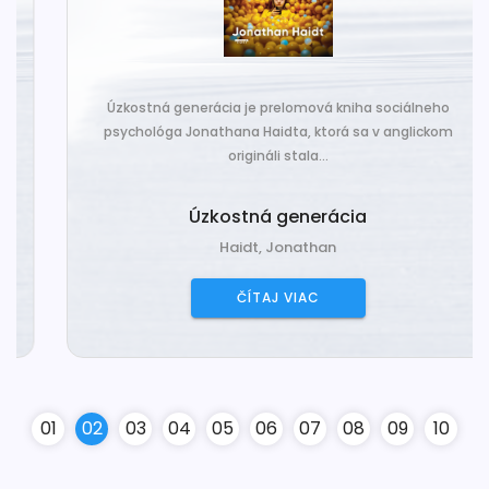
Úzkostná generácia je prelomová kniha sociálneho
psychológa Jonathana Haidta, ktorá sa v anglickom
origináli stala...
Úzkostná generácia
Haidt, Jonathan
ČÍTAJ VIAC
0
1
0
2
0
3
0
4
0
5
0
6
0
7
0
8
0
9
10