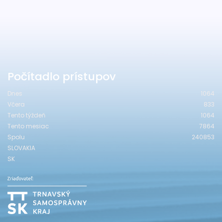
Počítadlo prístupov
Dnes
1064
Včera
833
Tento týždeň
1064
Tento mesiac
7864
Spolu
240853
SLOVAKIA
SK