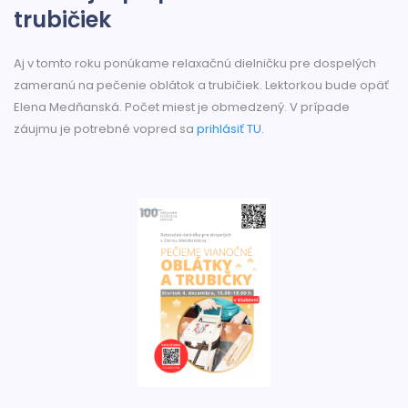
trubičiek
Aj v tomto roku ponúkame relaxačnú dielničku pre dospelých
zameranú na pečenie oblátok a trubičiek. Lektorkou bude opäť
Elena Medňanská. Počet miest je obmedzený. V prípade
záujmu je potrebné vopred sa
prihlásiť TU
.