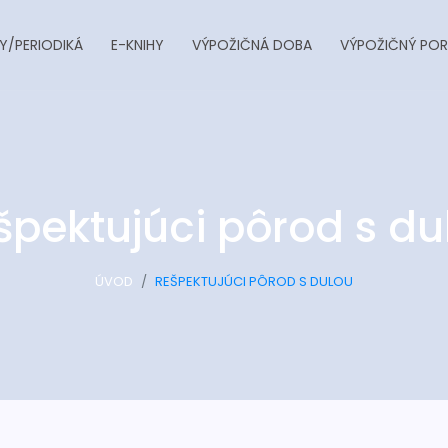
Y/PERIODIKÁ
E-KNIHY
VÝPOŽIČNÁ DOBA
VÝPOŽIČNÝ POR
špektujúci pôrod s du
ÚVOD
REŠPEKTUJÚCI PÔROD S DULOU