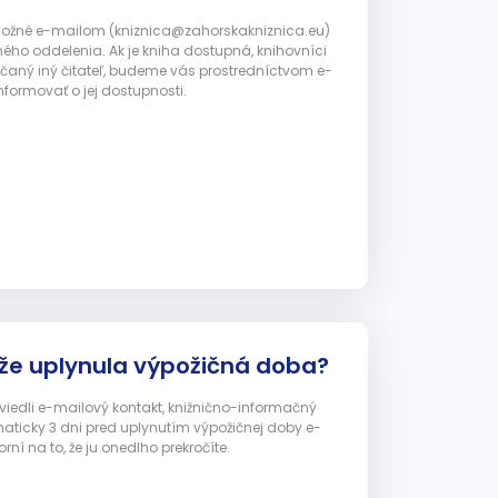
 možné e-mailom (kniznica@zahorskakniznica.eu)
ného oddelenia. Ak je kniha dostupná, knihovníci
ičaný iný čitateľ, budeme vás prostredníctvom e-
nformovať o jej dostupnosti.
 že uplynula výpožičná doba?
 uviedli e-mailový kontakt, knižnično-informačný
ticky 3 dni pred uplynutím výpožičnej doby e-
ní na to, že ju onedlho prekročíte.