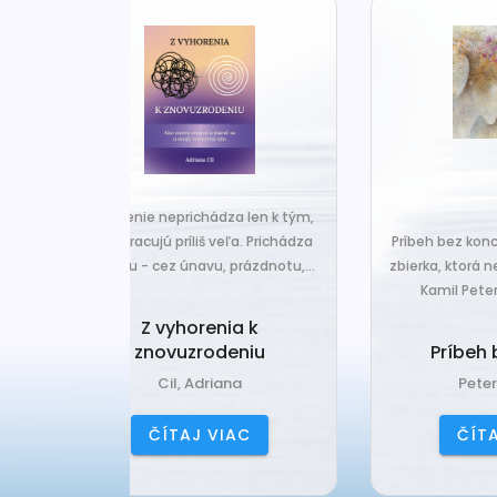
za len k tým,
Č
veľa. Prichádza
Príbeh bez konca je nová básnická
pr
 prázdnotu,...
zbierka, ktorá nesie typický rukopis
Kamil Peteraja - hravosť...
ia k
Ak
deniu
Príbeh bez konca
ana
Peteraj, Kamil
IAC
ČÍTAJ VIAC