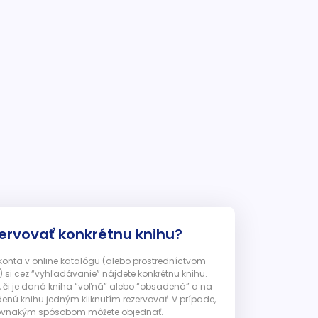
ervovať konkrétnu knihu?
 konta v online katalógu (alebo prostredníctvom
 si cez “vyhľadávanie” nájdete konkrétnu knihu.
, či je daná kniha “voľná” alebo “obsadená” a na
enú knihu jedným kliknutím rezervovať. V prípade,
ju rovnakým spôsobom môžete objednať.