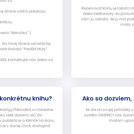
ásiť sa”:
Rezervovať knihu je takisto
ej strane vášho preukazu.
alebo telefonicky do prísluš
vám ju odložia. Ak ju má pož
ritikou.
mailu i
eslo “Mrkvička”.).
Na ľavej strane označte tie,
ré tlačidlo “Predĺžiť tituly”.
ĺžiť, kontaktujte nás alebo sa
 konkrétnu knihu?
Ako sa dozviem,
Katalógy/Periodiká a následne
Ak ste do svojej prihlášky
nku sezk.dawinci.sk). Do
systém DAWINCI vás automa
ublikácie a kliknite na ikonu
mailom upozor
i je v danej chvíli dostupná