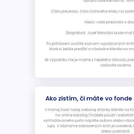
Vpravo hore kliknite na “Prihl
Číslo preukazu: číslo čiarového kódu na zadn
Heslo: vaše priezvisko s diak
(Napríklad: Jozef Mrkvička bude mať h
Po prihlásení uvidíte zoznam vypožičaných kníh. 
ktoré si želáte predĺžiť a následne kliknite na mod
Ak výpožičku nie je možné z nejakého dôvodu pred
zastavte osobne.
Ako zistím, či máte vo fonde
V hornej časti našej webovej stránky kliknite na 
na online katalóg (môžete použiť i webstrá
vyhľadávacieho poľa napíšte autora alebo názov p
lupy. V zázname zobrazených kníh je uvedené, č
alebo požičaná.