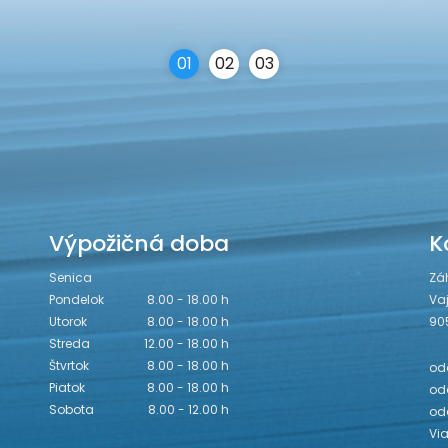
0
1
0
2
0
3
Výpožičná doba
K
Senica
Zá
Pondelok
8.00 - 18.00 h
Va
Utorok
8.00 - 18.00 h
90
Streda
12.00 - 18.00 h
Štvrtok
8.00 - 18.00 h
odd
Piatok
8.00 - 18.00 h
odd
Sobota
8.00 - 12.00 h
od
Vi