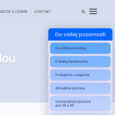
IADOK A CENNÍK
KONTAKT
Menu
Do vašej pozornosti
Donášková služba
lou
E-knihy/audioknihy
Podujatia v auguste
Aktuálna výstava
Informačná výchova
pre ZŠ a SŠ