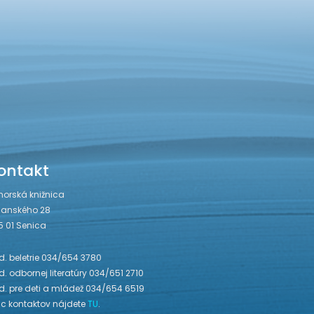
ontakt
horská knižnica
janského 28
5 01 Senica
. beletrie 034/654 3780
. odbornej literatúry 034/651 2710
d. pre deti a mládež 034/654 6519
ac kontaktov nájdete
TU
.