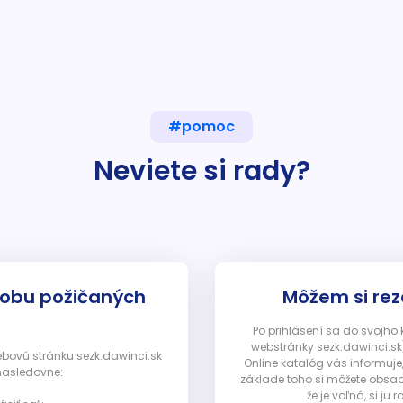
#pomoc
Neviete si rady?
dobu požičaných
Môžem si rez
Po prihlásení sa do svojho
webstránky sezk.dawinci.sk)
webovú stránku sezk.dawinci.sk
Online katalóg vás informuje
nasledovne:
základe toho si môžete obsad
že je voľná, si 