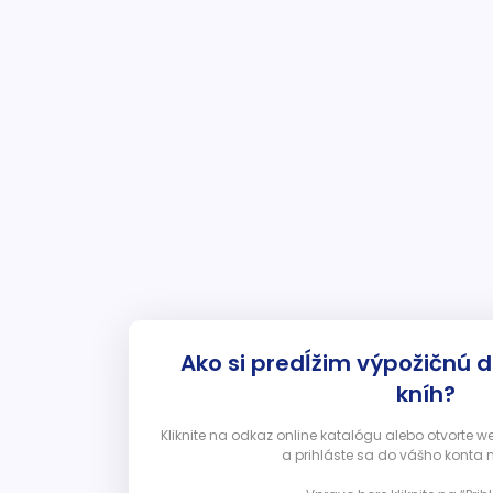
Ako si predĺžim výpožičnú 
kníh?
Kliknite na odkaz online katalógu alebo otvorte 
a prihláste sa do vášho konta 