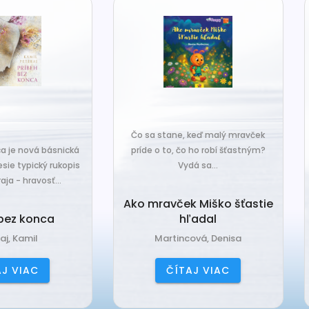
o sa stane, keď malý mravček
íde o to, čo ho robí šťastným?
Čo sa stane, keď sa do tiche
Vydá sa...
zákutiny škriatkov prisťahuje ni
úplne nový? Babka Tvorilka..
o mravček Miško šťastie
hľadal
Babka Tvorilka
Martincová, Denisa
Jančová, Katarína
ČÍTAJ VIAC
ČÍTAJ VIAC