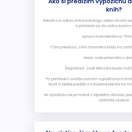
Ako si predĺžim výpožičnú 
kníh?
Kliknite na odkaz online katalógu alebo otvorte 
a prihláste sa do vášho konta 
Vpravo hore kliknite na “Prihl
Číslo preukazu: číslo čiarového kódu na zadn
Heslo: vaše priezvisko s diak
(Napríklad: Jozef Mrkvička bude mať h
Po prihlásení uvidíte zoznam vypožičaných kníh. 
ktoré si želáte predĺžiť a následne kliknite na mod
Ak výpožičku nie je možné z nejakého dôvodu pred
zastavte osobne.