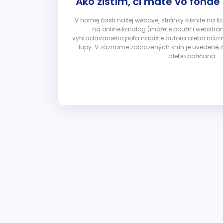
Ako zistím, či máte vo fonde
V hornej časti našej webovej stránky kliknite na 
na online katalóg (môžete použiť i webstrá
vyhľadávacieho poľa napíšte autora alebo názov p
lupy. V zázname zobrazených kníh je uvedené, č
alebo požičaná.