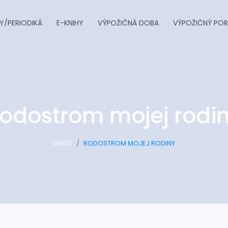
Y/PERIODIKÁ
E-KNIHY
VÝPOŽIČNÁ DOBA
VÝPOŽIČNÝ POR
odostrom mojej rodi
ÚVOD
RODOSTROM MOJEJ RODINY