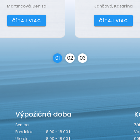
Martincová, Denisa
Jančová, Katarína
ČÍTAJ VIAC
ČÍTAJ VIAC
0
1
0
2
0
3
Výpožičná doba
K
Senica
Zá
Pondelok
8.00 - 18.00 h
Va
Utorok
8.00 - 18.00 h
90