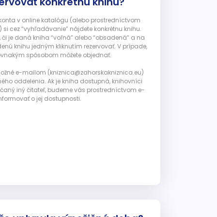
ervovať konkrétnu knihu?
 konta v online katalógu (alebo prostredníctvom
 si cez “vyhľadávanie” nájdete konkrétnu knihu.
, či je daná kniha “voľná” alebo “obsadená” a na
enú knihu jedným kliknutím rezervovať. V prípade,
ju rovnakým spôsobom môžete objednať.
 možné e-mailom (kniznica@zahorskakniznica.eu)
ného oddelenia. Ak je kniha dostupná, knihovníci
ičaný iný čitateľ, budeme vás prostredníctvom e-
nformovať o jej dostupnosti.