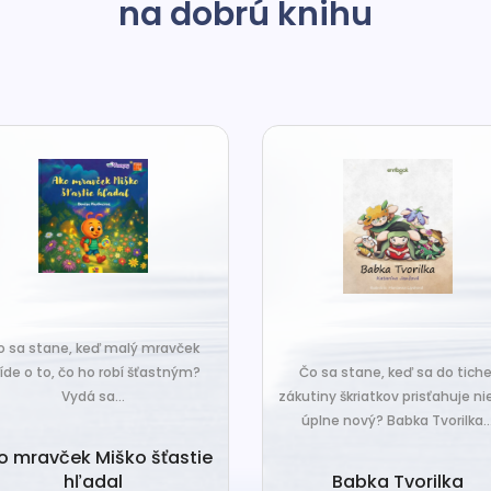
na dobrú knihu
o sa stane, keď malý mravček
íde o to, čo ho robí šťastným?
Čo sa stane, keď sa do tiche
Vydá sa...
zákutiny škriatkov prisťahuje ni
úplne nový? Babka Tvorilka..
o mravček Miško šťastie
hľadal
Babka Tvorilka