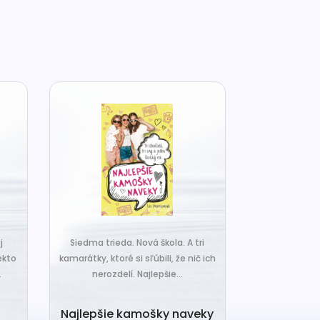
j
Siedma trieda. Nová škola. A tri
Čo ak váš van
ekto
kamarátky, ktoré si sľúbili, že nič ich
hrudka peria,
.
nerozdelí. Najlepšie...
a o
Najlepšie kamošky naveky
Vankú