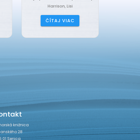
Harrison, Lisi
Čerňa
ČÍTAJ VIAC
ČÍ
ontakt
horská knižnica
janského 28
5 01 Senica