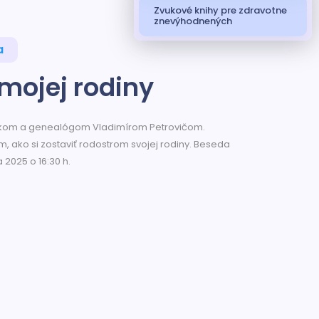
Zvukové knihy pre zdravotne
znevýhodnených
a
mojej rodiny
orikom a genealógom Vladimírom Petrovičom.
m, ako si zostaviť rodostrom svojej rodiny. Beseda
a 2025 o 16:30 h.