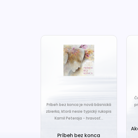
za len k tým,
Č
veľa. Prichádza
Príbeh bez konca je nová básnická
pr
 prázdnotu,...
zbierka, ktorá nesie typický rukopis
Kamil Peteraja - hravosť...
ia k
Ak
deniu
Príbeh bez konca