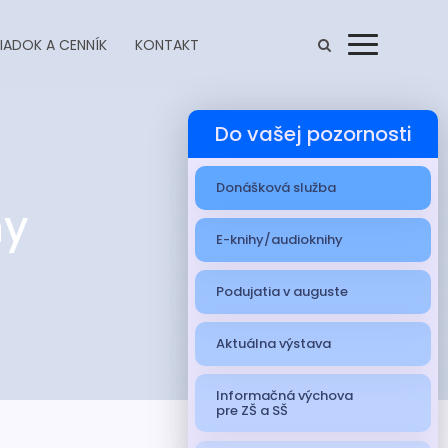
IADOK A CENNÍK
KONTAKT
Menu
Do vašej pozornosti
Donášková služba
ny
E-knihy/audioknihy
Podujatia v auguste
Aktuálna výstava
Informačná výchova
pre ZŠ a SŠ