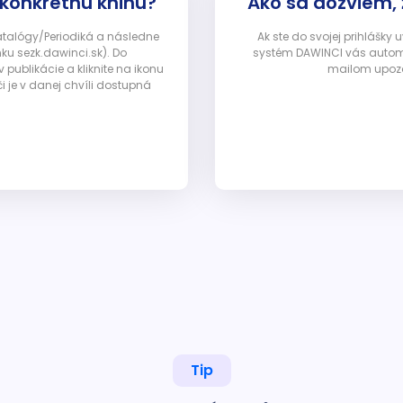
 konkrétnu knihu?
Ako sa dozviem,
Katalógy/Periodiká a následne
Ak ste do svojej prihlášky
nku sezk.dawinci.sk). Do
systém DAWINCI vás automa
ublikácie a kliknite na ikonu
mailom upozor
i je v danej chvíli dostupná
Tip