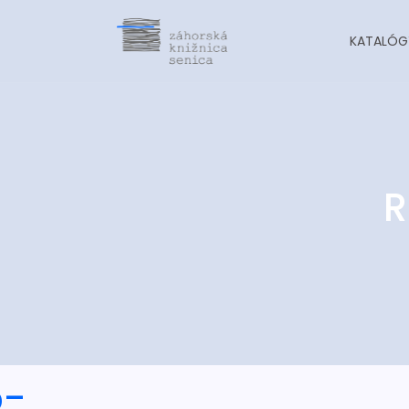
KATALÓG
R
o-