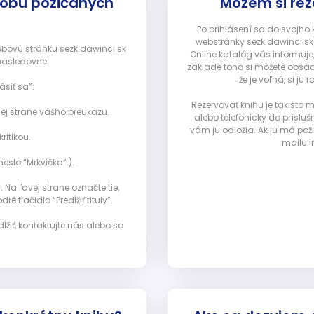
dobu požičaných
Môžem si rez
Po prihlásení sa do svojho
webstránky sezk.dawinci.sk)
webovú stránku sezk.dawinci.sk
Online katalóg vás informuje
nasledovne:
základe toho si môžete obsad
že je voľná, si 
ásiť sa”:
Rezervovať knihu je takisto
ej strane vášho preukazu.
alebo telefonicky do prísluš
vám ju odložia. Ak ju má pož
ritikou.
mailu i
eslo “Mrkvička”.).
Na ľavej strane označte tie,
ré tlačidlo “Predĺžiť tituly”.
ĺžiť, kontaktujte nás alebo sa