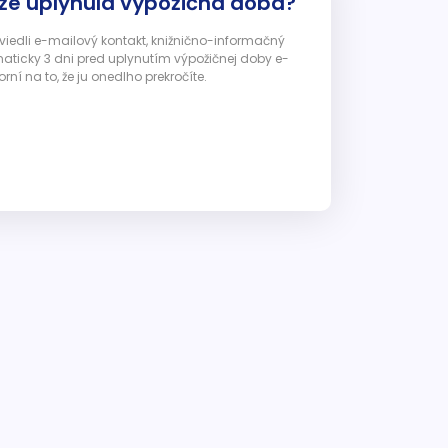
 že uplynula výpožičná doba?
 uviedli e-mailový kontakt, knižnično-informačný
ticky 3 dni pred uplynutím výpožičnej doby e-
ní na to, že ju onedlho prekročíte.